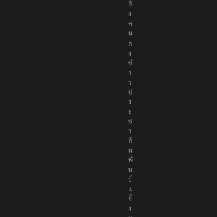
สั
ง
ค
ม
ส่
ง
ข่
า
ว
ป
ร
ะ
ช
า
สั
ม
พั
น
ธ์
แ
จ้
ง