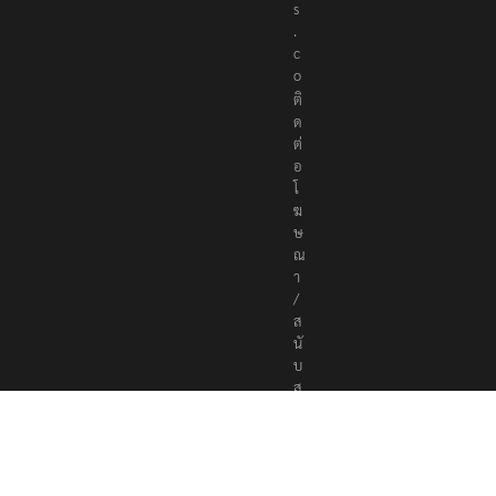
s
.
c
o
ติ
ด
ต่
อ
โ
ฆ
ษ
ณ
า
/
ส
นั
บ
ส
นุ
น
a
d