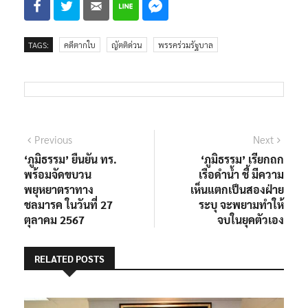
TAGS:
คดีตากใบ
ญัตติด่วน
พรรคร่วมรัฐบาล
แนะแนว
Previous
Next
Previous
Next
post:
post:
‘ภูมิธรรม’ ยืนยัน ทร.
‘ภูมิธรรม’ เรียกถก
เรื่อง
พร้อมจัดขบวน
เรือดำน้ำ ชี้ มีความ
พยุหยาตราทาง
เห็นแตกเป็นสองฝ่าย
ชลมารค ในวันที่ 27
ระบุ จะพยามทำให้
ตุลาคม 2567
จบในยุคตัวเอง
RELATED POSTS