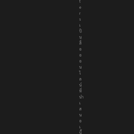
t
e
r
s
เ
ป็
น
สื่
อ
อ
อ
น
ไ
ล
น์
ที่
นำ
เ
ส
น
อ
เ
นื้