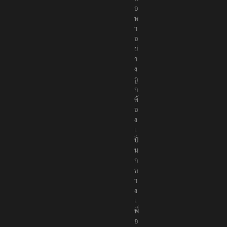
อ
ห
า
อ
ย่
า
ง
ถู
ก
ต้
อ
ง
เ
ป็
น
ก
ล
า
ง
เ
พื่
อ