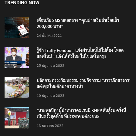
TRENDING NOW
เตือนภัย SMS หลอกลวง “คุณฝากเงินสำเร็จแล้ว
200,000 บาท”
24 มีนาคม 2021
รู้จัก Traffy Fondue – แจ้งผ่านไลน์ได้ไม่ต้อง โหลด
แอพใหม่ – แจ้งได้ทั่วไทย ไม่ใช่แค่ในกรุง
25 มิถุนายน 2022
ปลัดกระทรวงวัฒนธรรม ร่วมกิจกรรม ‘นาวาภิกขาจาร’
แต่งชุดไทยตักบาตรทางน้ำ
10 มิถุนายน 2023
‘นายพลบีทู’ ผู้นำทหารคะเรนนี KNPP ลั่นสู้รบ ครั้งนี้
เป็นครั้งสุดท้าย ที่ประชาชนต้องชนะ
13 มกราคม 2022