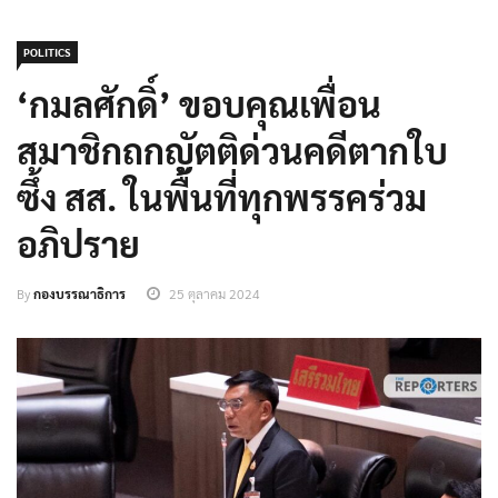
POLITICS
‘กมลศักดิ์’ ขอบคุณเพื่อน
สมาชิกถกญัตติด่วนคดีตากใบ
ซึ้ง สส. ในพื้นที่ทุกพรรคร่วม
อภิปราย
By
กองบรรณาธิการ
25 ตุลาคม 2024