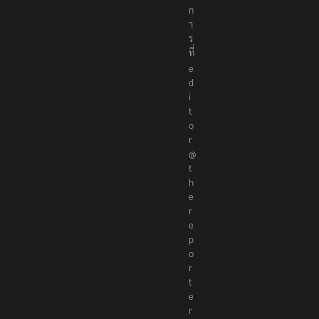
ก
า
ร
ที่
e
d
i
t
o
r
@
t
h
e
r
e
p
o
r
t
e
r