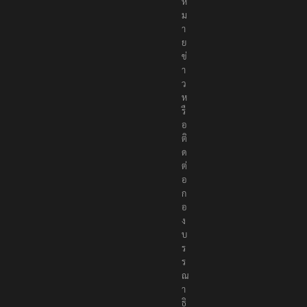
ห
ม
า
ย
ข่
า
ว
ห
รื
อ
ติ
ด
ต่
อ
ก
อ
ง
บ
ร
ร
ณ
า
ธิ