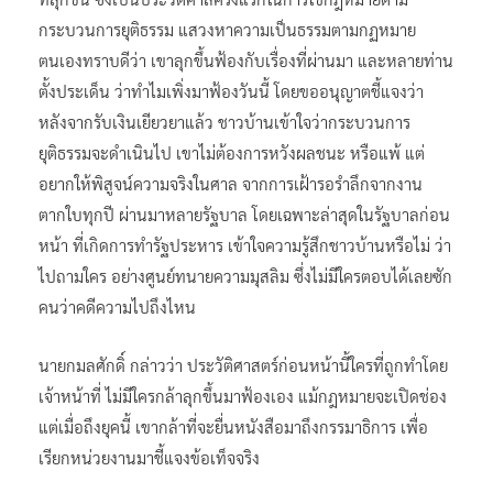
กระบวนการยุติธรรม แสวงหาความเป็นธรรมตามกฏหมาย
ตนเองทราบดีว่า เขาลุกขึ้นฟ้องกับเรื่องที่ผ่านมา และหลายท่าน
ตั้งประเด็น ว่าทำไมเพิ่งมาฟ้องวันนี้ โดยขออนุญาตชี้แจงว่า
หลังจากรับเงินเยียวยาแล้ว ชาวบ้านเข้าใจว่ากระบวนการ
ยุติธรรมจะดำเนินไป เขาไม่ต้องการหวังผลชนะ หรือแพ้ แต่
อยากให้พิสูจน์ความจริงในศาล จากการเฝ้ารอรำลึกจากงาน
ตากใบทุกปี ผ่านมาหลายรัฐบาล โดยเฉพาะล่าสุดในรัฐบาลก่อน
หน้า ที่เกิดการทำรัฐประหาร เข้าใจความรู้สึกชาวบ้านหรือไม่ ว่า
ไปถามใคร อย่างศูนย์ทนายความมุสลิม ซึ่งไม่มีใครตอบได้เลยซัก
คนว่าคดีความไปถึงไหน
นายกมลศักดิ์ กล่าวว่า ประวัติศาสตร์ก่อนหน้านี้ใครที่ถูกทำโดย
เจ้าหน้าที่ ไม่มีใครกล้าลุกขึ้นมาฟ้องเอง แม้กฎหมายจะเปิดช่อง
แต่เมื่อถึงยุคนี้ เขากล้าที่จะยื่นหนังสือมาถึงกรรมาธิการ เพื่อ
เรียกหน่วยงานมาชี้แจงข้อเท็จจริง