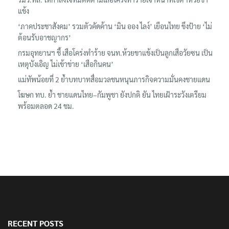
แข้ง
‘ภาคประชาสังคม’ รวมตัวคัดค้าน ‘มิน ออง ไลง์’ เยือนไทย ขึงป้าย ‘ไม่
ต้อนรับอาชญากร’
กรมอุทยานฯ ชี้ เสือโคร่งทำร้าย จนท.ห้วยขาแข้งเป็นลูกเสือวัยซน เป็น
เหตุบังเอิญ ไม่เข้าข่าย ‘เสือกินคน’
แม่ทัพน้อยที่ 2 ย้ำบทบาทสื่อมวลชนหนุนภารกิจความมั่นคงชายแดน
โฆษก ทบ. ย้ำ ชายแดนไทย–กัมพูชา ยังปกติ ยัน ไทยเฝ้าระวังเตรียม
พร้อมตลอด 24 ชม.
RECENT POSTS