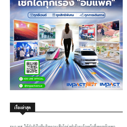
เรื่องล่าสุด
รมว.ทส. ให้กำลังใจทีมติดตามเสือโคร่งทำร้ายเจ้าหน้าที่เขตฯห้วยขา