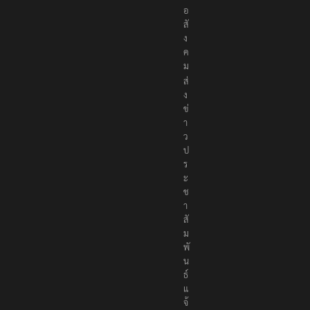
อ
สั
ง
ค
ม
ส่
ง
ข่
า
ว
ป
ร
ะ
ช
า
สั
ม
พั
น
ธ์
แ
จ้