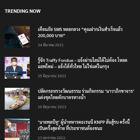
TRENDING NOW
เตือนภัย SMS หลอกลวง “คุณฝากเงินสำเร็จแล้ว
200,000 บาท”
24 มีนาคม 2021
รู้จัก Traffy Fondue – แจ้งผ่านไลน์ได้ไม่ต้อง โหลด
แอพใหม่ – แจ้งได้ทั่วไทย ไม่ใช่แค่ในกรุง
25 มิถุนายน 2022
ปลัดกระทรวงวัฒนธรรม ร่วมกิจกรรม ‘นาวาภิกขาจาร’
แต่งชุดไทยตักบาตรทางน้ำ
10 มิถุนายน 2023
‘นายพลบีทู’ ผู้นำทหารคะเรนนี KNPP ลั่นสู้รบ ครั้งนี้
เป็นครั้งสุดท้าย ที่ประชาชนต้องชนะ
13 มกราคม 2022