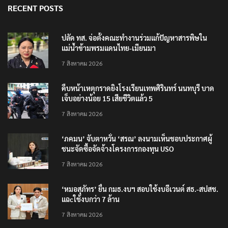
RECENT POSTS
ปลัด ทส. จ่อตั้งคณะทำงานร่วมแก้ปัญหาสารพิษใน
แม่น้ำข้ามพรมแดนไทย-เมียนมา
7 สิงหาคม 2026
คืบหน้าเหตุกราดยิงโรงเรียนเทพศิรินทร์ นนทบุรี บาด
เจ็บอย่างน้อย 15 เสียชีวิตแล้ว 5
7 สิงหาคม 2026
‘ภคมน’ จับตาหวั่น ‘สรณ’ ลงนามเห็นชอบประกาศผู้
ชนะจัดซื้อจัดจ้างโครงการกองทุน USO
7 สิงหาคม 2026
‘หมอสุภัทร’ ยื่น กมธ.งบฯ สอบใช้งบอีเวนต์ สธ.-สปสช.
แฉcใช้งบกว่า 7 ล้าน
7 สิงหาคม 2026