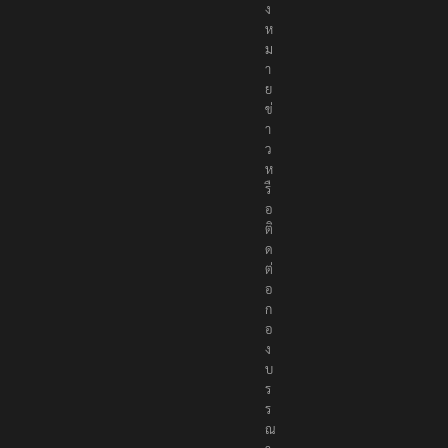
ง
ห
ม
า
ย
ข่
า
ว
ห
รื
อ
ติ
ด
ต่
อ
ก
อ
ง
บ
ร
ร
ณ