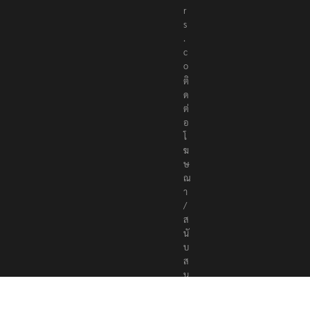
r
s
.
c
o
ติ
ด
ต่
อ
โ
ฆ
ษ
ณ
า
/
ส
นั
บ
ส
นุ
น
a