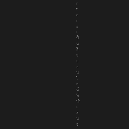
r
t
e
r
s
เ
ป็
น
สื่
อ
อ
อ
น
ไ
ล
น์
ที่
นำ
เ
ส
น
อ