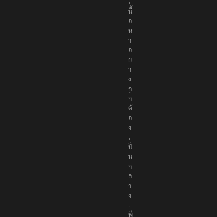
เ
นื้
อ
ห
า
อ
ย่
า
ง
ถู
ก
ต้
อ
ง
เ
ป็
น
ก
ล
า
ง
เ
พื่