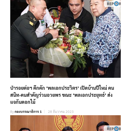
ป่ารอยต่อฯ คึกคัก ‘พลเอกประวิตร’ เปิดบ้านปีใหม่ คน
สนิท-คนสำคัญร่วมอวยพร ขณะ ‘พลเอกประยุทธ์’ ส่ง
แจกันดอกไม้
By
กองบรรณาธิการ 1
28 ธันวาคม 2023