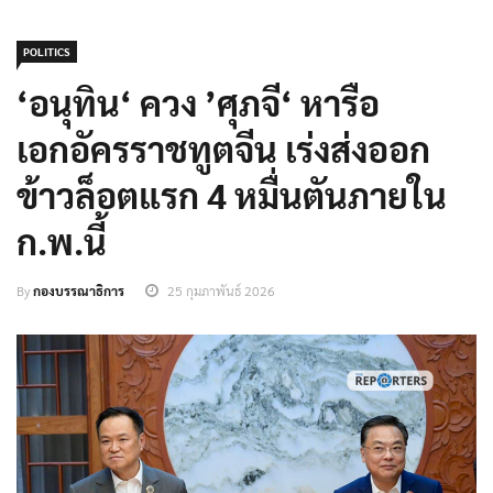
POLITICS
‘อนุทิน‘ ควง ’ศุภจี‘ หารือ
เอกอัครราชทูตจีน เร่งส่งออก
ข้าวล็อตแรก 4 หมื่นตันภายใน
ก.พ.นี้
By
กองบรรณาธิการ
25 กุมภาพันธ์ 2026