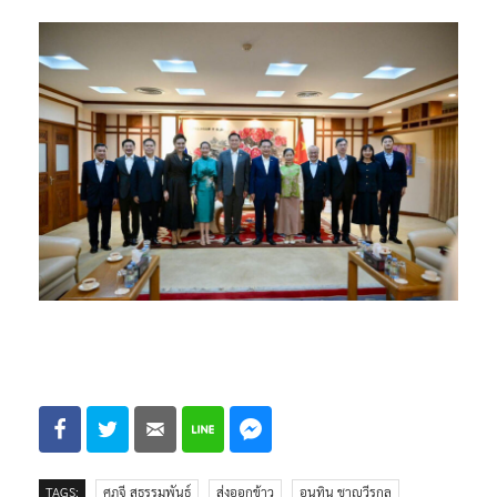
TAGS:
ศุภจี สุธรรมพันธุ์
ส่งออกข้าว
อนุทิน ชาญวีรกูล