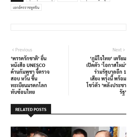
เอกอัครราชทูตจีน
แนะแนว
Previous
Next
Previous
Next
post:
post:
‘พรรครักชาติ’ ยื่น
‘ภูมิใจไทย‘ เตรียม
เรื่อง
หนังสือ UNESCO
เปิดตัว ‘โอกาสใหม่‘
ค้านกัมพูชา จี้ตรวจ
ร่วมรัฐบาลอีก 1
สอบ หวั่น ขึ้น
เสียง พรุ่งนี้ พร้อม
ทะเบียนมรดกโลก
โชว์ตัว ’พลังประชา
ทับซ้อนไทย
รัฐ’
RELATED POSTS