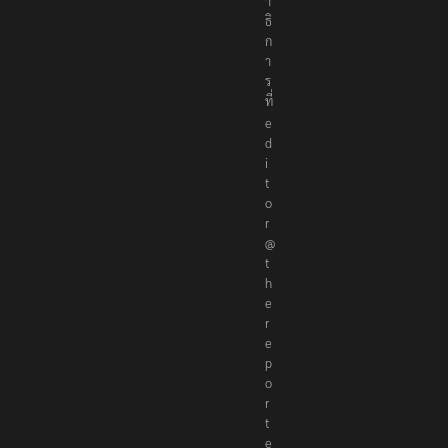
า
ธิ
ก
า
ร
ที่
e
d
i
t
o
r
@
t
h
e
r
e
p
o
r
t
e