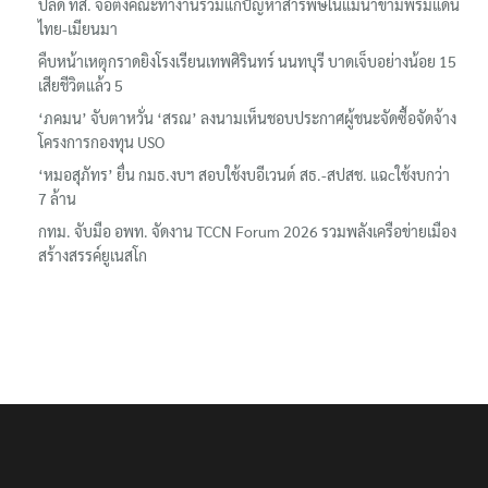
ปลัด ทส. จ่อตั้งคณะทำงานร่วมแก้ปัญหาสารพิษในแม่น้ำข้ามพรมแดน
ไทย-เมียนมา
คืบหน้าเหตุกราดยิงโรงเรียนเทพศิรินทร์ นนทบุรี บาดเจ็บอย่างน้อย 15
เสียชีวิตแล้ว 5
‘ภคมน’ จับตาหวั่น ‘สรณ’ ลงนามเห็นชอบประกาศผู้ชนะจัดซื้อจัดจ้าง
โครงการกองทุน USO
‘หมอสุภัทร’ ยื่น กมธ.งบฯ สอบใช้งบอีเวนต์ สธ.-สปสช. แฉcใช้งบกว่า
7 ล้าน
กทม. จับมือ อพท. จัดงาน TCCN Forum 2026 รวมพลังเครือข่ายเมือง
สร้างสรรค์ยูเนสโก