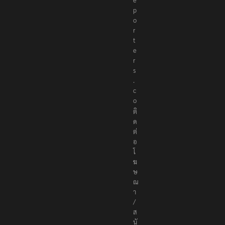
p
o
r
t
e
r
s
.
c
o
ติ
ด
ต่
อ
โ
ฆ
ษ
ณ
า
/
ส
นั