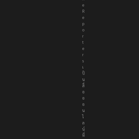
e
R
e
p
o
r
t
e
r
s
เ
ป็
น
สื่
อ
อ
อ
น
ไ
ล
น์
ที่