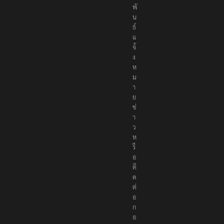
พั
น
ธ์
แ
จ้
ง
ห
ม
า
ย
ข่
า
ว
ห
รื
อ
ติ
ด
ต่
อ
ก
อ