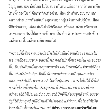
วิญญาณประชาธิปไตย ไม่ไปรบราที่ไหน แค่ออกจากบ้านกาเพื่อ
ไทยทั้งสองใบ นี่คือภารกิจเพื่อบ้านเมือง สำหรับประชาชนทุก
คนทุกฝ่าย เราพร้อมจับมือทุกคนทุกกลุ่มเดินทางไปสู่บ้านเมือง
ที่ดีกว่าและถูกต้อง มันจึงไม่ใช่เรื่องแบ่งข้างแบ่งฝ่าย หรือพวก
เราพวกเขา วันนี้มีแค่สองข้างเท่านั้น คือ ข้างประชาชนกับข้าง
เผด็จการ ซึ่งเผด็จการต้องออกไป
“คราวนี้ที่เชียงราย เว้นช่องไฟไม่ได้แม้แต่เขตเดียว เราชนะไม่
พอ แต่ต้องชนะขาด ขณะนี้โพลทุกสำนักทั้งพรรคทั้งแพทองธาร
ขึ้นเป็นอันดับหนึ่งแทบทุกภาคแล้ว ยกเว้นภาคใต้ แต่ภาคใต้ก็สูง
ขึ้นอย่างมีนัยสำคัญ เมื่อกี้เพื่อนถามว่าภาคเหนือฝุ่นเยอะไหม
เลยบอกว่าไม่มี เพราะเรานำไม่เห็นฝุ่นเลย … แบ่งใจไม่ได้ ถ้าไม่
กาเพื่อไทยทั้งสองใบ ประยุทธ์เอาไปกินแน่นอน การวมไทย
สร้างชาติก็ได้ประยุทธ์ กาประชาธิปัตย์ก็ได้ประยุทธ์ พลังประชา
รัฐก็ได้ประยุทธ์ ภูมิใจไทยก็ได้ประยุทธ์ แต่ถ้ากาเพื่อไทยได้เพื่อ
ไทยเต็มใจทั้งสองใบแน่นอน”
ผู้อำนวยการครอบครัวเพื่อไทย