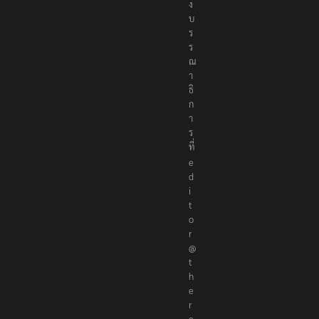
ง
บ
ร
ร
ณ
า
ธิ
ก
า
ร
ที่
e
d
i
t
o
r
@
t
h
e
r
e