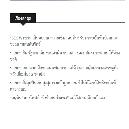
เรื่องล่าสุด
‘SEC Watch’ เดินขบวนล่าลายเซ็น ‘อนุทิน’ รับทราบบันทึกข้อตกลง
ชะลอ “แลนด์บริดจ์
นายกฯ ยัน รัฐบาลเข้มงวดเอาผิด ขบวนการออกบัตรประชาชน ให้ต่าง
ชาติ
นายกฯ เผย คกก.ศึกษาแผนพัฒนาภาคใต้ ดูความคุ้มค่าทางเศรษฐกิจ
หวังเชื่อมโยง 2 ชายฝั่ง
นายกฯ สั่งคุมปืนเข้มสูงสุด เร่งแก้กฎหมาย-ย้ำไม่มีใครมีสิทธิ์พกในที่
สาธารณะ
‘อนุทิน’ แจงโพสต์ “วิ่งหัวชนกำแพง” แค่ไว้สอน-เตือนตัวเอง