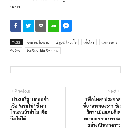
กล่าว
TAGS:
จังหวัดเชียงราย
ณัฐวุฒิ ใสยเกื้อ
เพื่อไทย
แพทองธาร
ชินวัตร
โรงเรียนปล้องวิทยาคม
แนะแนว
Previous
Next
Previous
Next
post:
post:
‘ประเสริฐ’ บอกอย่า
‘เพื่อไทย’ ประกาศ
เรื่อง
เชื่อ ‘แรมโบ้’ ชี้ คน
ชื่อ ‘แพทองธาร ชิน
โกหกหน้าย่าโม เชื่อ
วัตร’ เป็นแคนดิเด
ถือไม่ได้
ตนายกฯ ของพรรค
อย่างเป็นทางการ