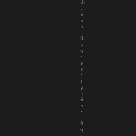
นำ
เ
ส
น
อ
เ
นื้
อ
ห
า
อ
ย่
า
ง
ถู
ก
ต้
อ
ง
เ
ป็
น
ก