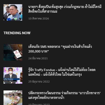
นายกฯ สั่งคุมปืนเข้มสูงสุด เร่งแก้กฎหมาย-ย้ำไม่มีใครมี
สิทธิ์พกในที่สาธารณะ
10 สิงหาคม 2026
TRENDING NOW
เตือนภัย SMS หลอกลวง “คุณฝากเงินสำเร็จแล้ว
200,000 บาท”
24 มีนาคม 2021
รู้จัก Traffy Fondue – แจ้งผ่านไลน์ได้ไม่ต้อง โหลด
แอพใหม่ – แจ้งได้ทั่วไทย ไม่ใช่แค่ในกรุง
25 มิถุนายน 2022
ปลัดกระทรวงวัฒนธรรม ร่วมกิจกรรม ‘นาวาภิกขาจาร’
แต่งชุดไทยตักบาตรทางน้ำ
10 มิถุนายน 2023