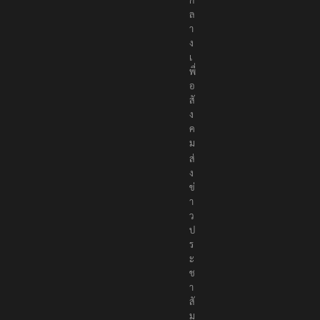
ล
า
ง
เ
พื่
อ
สั
ง
ค
ม
ส่
ง
ข่
า
ว
ป
ร
ะ
ช
า
สั
ม