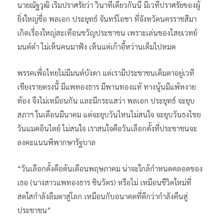
นายณัฐวุฒิ เริ่มปราศรัยว่า วินาทีเดียวกันนี้ มีเวทีปราศรัยของผู้
ยิ่งใหญ่ชื่อ พลเอก ประยุทธ์ จันทร์โอชา ที่จังหวัดนครราชสีมา
เกิดเรื่องใหญ่สะเทือนขวัญประชาชน เพราะเล่นของไสยเวทย์
มนต์ดำ ไม่เห็นคนมาฟัง เห็นแต่เก้าอี้หว่านเต็มไปหมด
พรรคเพื่อไทยไม่มีมนต์บังตา แต่เรามีประชาชนเต็มตาอยู่เวที
เชียงรายตรงนี้ มีแพทองธาร มีพานทองแท้ ทางนู้นมีแพ้หงาย
ท้อง จึงไม่เหมือนกัน และมีกระแสว่า พลเอก ประยุทธ์ จะยุบ
สภาฯ ในเดือนมีนาคม แต่จะยุบวันไหนไม่สนใจ จะยุบวันธงไชย
วันแมคอินไตย์ ไม่สนใจ เราสนใจคือวันเลือกตั้งที่ประชาชนจะ
ลงคะแนนพิพากษารัฐบาล
“วันเลือกตั้งคือต้นเดือนพฤษภาคม น่าจะใกล้กำหนดคลอดของ
เธอ (นางสาวแพทองธาร ชินวัตร) หรือไม่ เหมือนชีวิตใหม่ที่
สดใสกำลังลืมตาสู่โลก เหมือนกับอนาคตที่ดีกว่ากำลังคืนสู่
ประชาชน”