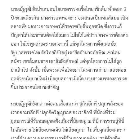
นายณัฐวุฒิ ยังนำเสนอนโยบายพรรคเพื่อไทย พักต้น พักดอก 3
ปี ขณะเดียวกัน นางสาวแพทองธาร จะเสนอเป็นเซลส์แมน เปิด
ตลาดพืชผลทางการเกษตรให้ราคาขยับขึ้นทุกชนิด ซึ่งการแก้
ปัญหาให้ประชาชนต้องใช้สมอง ไม่ใช่ใช้แต่ปาก ยางพาราต้องส่ง
ออก ไม่ใช่พูดส่งเดช นอกจากนี้ แม้ทุกโครงการตั้งแต่สมัย
รัฐบาลพรรคไทยรักไทยก็ยังอยู่ เขายึดอำนาจทักษิณ เขาโค่น
สมัคร เขาล้มสมชาย เขาล้มยิ่งลักษณ์ แต่ทุกโครงการไม่ได้ถูก
ยกเลิกไป ดังนั้น เมื่อพรรคเพื่อไทยมา โครงการเก่ามา และต่อย
อดด้วยนโยบายใหม่ เมื่อยุบสภาฯ เมื่อใด นางสาวแพทองธาร จะ
ขึ้นประกาศนโยบายสำคัญ
นายณัฐวุฒิ ยังกล่าวต่อคนเสื้อแดงว่า สู้กันอีกที ปลุกพลังของ
เราออกมาอีกที ปลุกจิตวิญญาณของเราอีกที พี่น้องที่ร่วม
อุดมการณ์ที่รับชมอยู่ขอฟังเสียงพี่น้องอยู่ ณ ที่นี่ การชวนสู้ที่นี่
ไม่อันตราย ไม่เสี่ยงบาดเจ็บ ไม่เสี่ยงถูกฆ่า ไม่เสี่ยคุกเสี่ยงตะราง
เราสู้ด้วยความชอบธรรม เราสู้ด้วยความถูกต้อง เราสู้ด้วยจิต