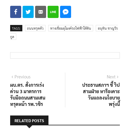
TAGS:
ถนนทรุดตัว
ทางเชื่อมอุโมงค์รถไฟฟ้าใต้ดิน
อนุทิน ชาญวีร
กูล
แนะแนว
Previous
Next
Previous
Next
post:
post:
ผบ.ตร. สั่งการเร่ง
ประธานสภาฯ ชี้ วิป
เรื่อง
ด่วน 3 มาตรการ
สามฝ่าย หารือเคาะ
รับมือถนนสามเสน
วันแถลงนโยบาย
ทรุดหน้า รพ.วชิร
พรุ่งนี้
RELATED POSTS