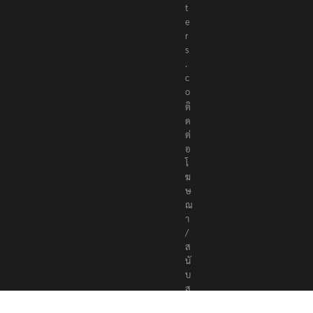
t
e
r
s
.
c
o
ติ
ด
ต่
อ
โ
ฆ
ษ
ณ
า
/
ส
นั
บ
ส
นุ