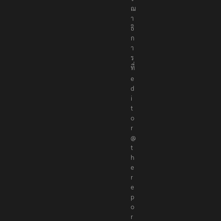
ณ
า
ธิ
ก
า
ร
ที่
e
d
i
t
o
r
@
t
h
e
r
e
p
o
r