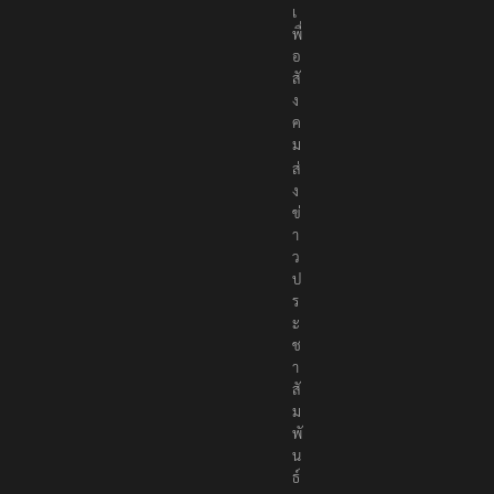
เ
พื่
อ
สั
ง
ค
ม
ส่
ง
ข่
า
ว
ป
ร
ะ
ช
า
สั
ม
พั
น
ธ์