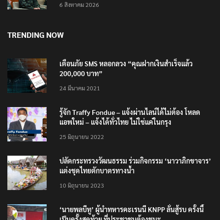
6 สิงหาคม 2026
TRENDING NOW
เตือนภัย SMS หลอกลวง “คุณฝากเงินสำเร็จแล้ว
200,000 บาท”
24 มีนาคม 2021
รู้จัก Traffy Fondue – แจ้งผ่านไลน์ได้ไม่ต้อง โหลด
แอพใหม่ – แจ้งได้ทั่วไทย ไม่ใช่แค่ในกรุง
25 มิถุนายน 2022
ปลัดกระทรวงวัฒนธรรม ร่วมกิจกรรม ‘นาวาภิกขาจาร’
แต่งชุดไทยตักบาตรทางน้ำ
10 มิถุนายน 2023
‘นายพลบีทู’ ผู้นำทหารคะเรนนี KNPP ลั่นสู้รบ ครั้งนี้
เป็นครั้งสุดท้าย ที่ประชาชนต้องชนะ