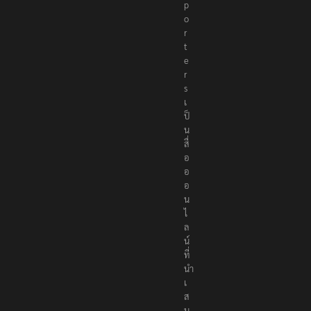
p
o
r
t
e
r
s
เ
ป็
น
สื่
อ
อ
อ
น
ไ
ล
น์
ที่
นำ
เ
ส
น