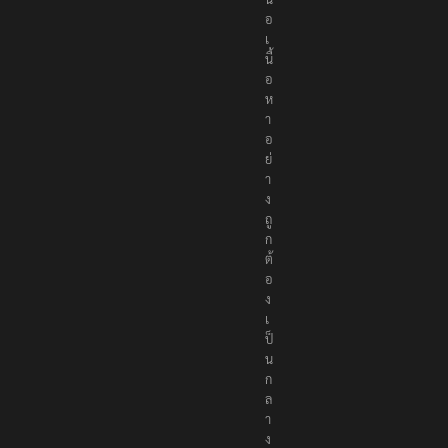
อ
เ
นื้
อ
ห
า
อ
ย่
า
ง
ถู
ก
ต้
อ
ง
เ
ป็
น
ก
ล
า
ง