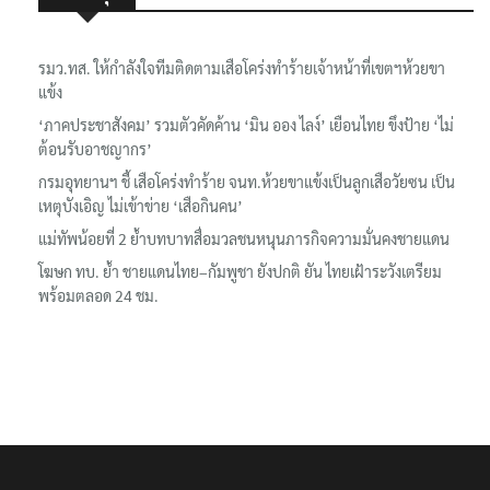
รมว.ทส. ให้กำลังใจทีมติดตามเสือโคร่งทำร้ายเจ้าหน้าที่เขตฯห้วยขา
แข้ง
‘ภาคประชาสังคม’ รวมตัวคัดค้าน ‘มิน ออง ไลง์’ เยือนไทย ขึงป้าย ‘ไม่
ต้อนรับอาชญากร’
กรมอุทยานฯ ชี้ เสือโคร่งทำร้าย จนท.ห้วยขาแข้งเป็นลูกเสือวัยซน เป็น
เหตุบังเอิญ ไม่เข้าข่าย ‘เสือกินคน’
แม่ทัพน้อยที่ 2 ย้ำบทบาทสื่อมวลชนหนุนภารกิจความมั่นคงชายแดน
โฆษก ทบ. ย้ำ ชายแดนไทย–กัมพูชา ยังปกติ ยัน ไทยเฝ้าระวังเตรียม
พร้อมตลอด 24 ชม.