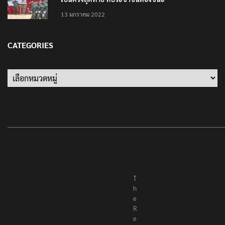
13 มกราคม 2022
CATEGORIES
Categories
T
h
e
R
e