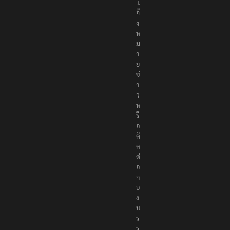
แ
จ้
ง
ห
ม
า
ย
ข่
า
ว
ห
รื
อ
ติ
ด
ต่
อ
ก
อ
ง
บ
ร
ร