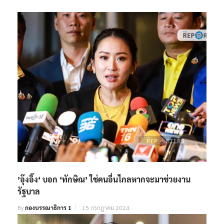
’อุ๊งอิ๊ง‘ บอก ‘ทักษิณ’ ใช่คนอื่นไกลหากจะมาช่วยงาน
รัฐบาล
By
กองบรรณาธิการ 1
15 กรกฎาคม 2024