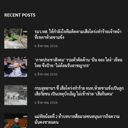
RECENT POSTS
รมว.ทส. ให้กำลังใจทีมติดตามเสือโคร่งทำร้ายเจ้าหน้า
ที่เขตฯห้วยขาแข้ง
6 สิงหาคม 2026
‘ภาคประชาสังคม’ รวมตัวคัดค้าน ‘มิน ออง ไลง์’ เยือน
ไทย ขึงป้าย ‘ไม่ต้อนรับอาชญากร’
6 สิงหาคม 2026
กรมอุทยานฯ ชี้ เสือโคร่งทำร้าย จนท.ห้วยขาแข้งเป็นลูก
เสือวัยซน เป็นเหตุบังเอิญ ไม่เข้าข่าย ‘เสือกินคน’
6 สิงหาคม 2026
แม่ทัพน้อยที่ 2 ย้ำบทบาทสื่อมวลชนหนุนภารกิจความ
มั่นคงชายแดน