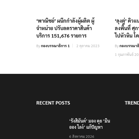
‘พาณิชย์’ ผนึกกำลังผู้ผลิต ผู้
‘ลุงตู่’ คิว
จำหน่าย ปรับลดราคาสินค้า
ลงพื้นที่ ศุ
บริการ 151,676 รายการ
ไปหัวหิน โ
By
กองบรรณาธิการ 1
2 ตุลาคม 2023
By
กองบรรณาธิ
1 กุมภาพันธ์ 2
RECENT POSTS
TREN
‘รังสิมันต์’ มอง คุย ‘มิน
ออง ไลง์’ แก้ปัญหา
ชายแดน-สารพิษแม่น้ำกก
6 สิงหาคม 2026