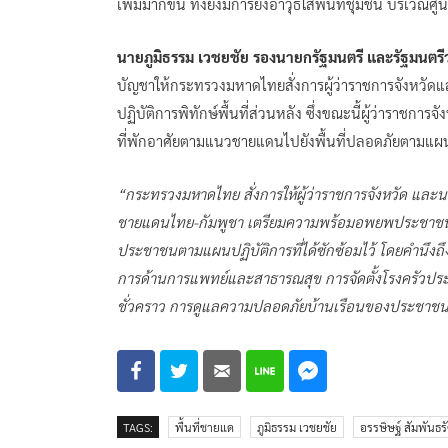
เพิ่มมากขึ้น ทั้งยังมีการยิงอาวุธใส่พื้นที่ชุมชน บริเวณศ
นายภูมิธรรม เวชยชัย รองนายกรัฐมนตรี และรัฐมนต
บัญชาให้กระทรวงมหาดไทยสั่งการผู้ว่าราชการจังหวัด
ปฏิบัติการพิทักษ์พื้นที่ส่วนหลัง ซึ่งขณะนี้ผู้ว่าราชกา
ที่พักอาศัยตามแนวชายแดนไปยังพื้นที่ปลอดภัยตามแผนปฏ
“กระทรวงมหาดไทย สั่งการให้ผู้ว่าราชการจังหวัด และนาย
ชายแดนไทย-กัมพูชา เตรียมความพร้อมอพยพประชาชนตาม
ประชาชนตามแผนปฏิบัติการที่ได้ซักซ้อมไว้ โดยคำนึงถ
การด้านการแพทย์และสาธารณสุข การจัดตั้งโรงครัวปร
ชั่วคราว การดูแลความปลอดภัยบ้านเรือนของประชาชน 
TAGS:
พื้นที่ชายแด
ภูมิธรรม เวชยชัย
อรรษิษฐ์ สัมพันธรั