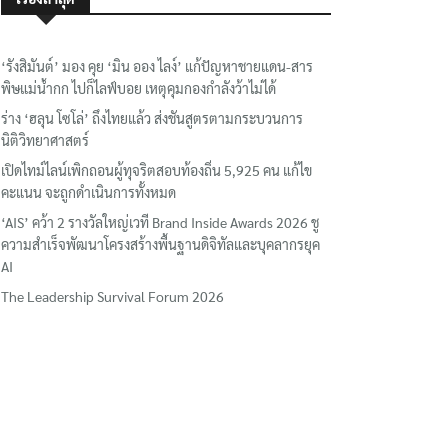
‘รังสิมันต์’ มอง คุย ‘มิน ออง ไลง์’ แก้ปัญหาชายแดน-สาร
พิษแม่น้ำกก ไปก็ไลฟ์บอย เหตุคุมกองกำลังว้าไม่ได้
ร่าง ‘ฮลุน โซโล่’ ถึงไทยแล้ว ส่งชันสูตรตามกระบวนการ
นิติวิทยาศาสตร์
เปิดไทม์ไลน์เพิกถอนผู้ทุจริตสอบท้องถิ่น 5,925 คน แก้ไข
คะแนน จะถูกดำเนินการทั้งหมด
‘AIS’ คว้า 2 รางวัลใหญ่เวที Brand Inside Awards 2026 ชู
ความสำเร็จพัฒนาโครงสร้างพื้นฐานดิจิทัลและบุคลากรยุค
AI
The Leadership Survival Forum 2026