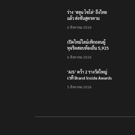
ไปก็ไลฟ์บอย เหตุคุมกอง
กำลังว้าไม่ได้
ร่าง ‘ฮลุน โซโล่’ ถึงไทย
แล้ว ส่งชันสูตรตาม
กระบวนการ
6 สิงหาคม 2026
นิติวิทยาศาสตร์
เปิดไทม์ไลน์เพิกถอนผู้
ทุจริตสอบท้องถิ่น 5,925
คน แก้ไขคะแนน จะถูก
6 สิงหาคม 2026
ดำเนินการทั้งหมด
‘AIS’ คว้า 2 รางวัลใหญ่
เวที Brand Inside Awards
2026 ชูความสำเร็จพัฒนา
5 สิงหาคม 2026
โครงสร้างพื้นฐานดิจิทัล
และบุคลากรยุค AI