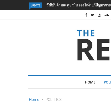
‘รังสิมันต์’ มอง คุย ‘มิน ออง ไลง์’ แก้ปัญหาช
UPDATE
HOME
POL
Home
POLITICS