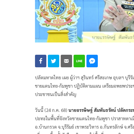
ปลัดมหาดไทย เผย ผู้ว่าฯ สุรินทร์ ศรีสะเกษ อุบลฯ บุรีร
ชายแดนไทย-กัมพูชา ปฏิบัติตามแผน เตรียมอพยพประ
ประชาชนเป็นสิ่งสำคัญ
วันนี้ (24 ก.ค. 68)
นายอรรษิษฐ์ สัมพันธรัตน์ ปลัดก
ปะทะในพื้นที่จังหวัดชายแดนไทย-กัมพูชา ปราสาทตาเมื
อ.บ้านกรวด จ.บุรีรัมย์ เขาพระวิหาร อ.กันทรลักษ์ จ.ศ