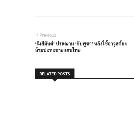
แนะแนว
Previous
Previous
post:
‘รังสิมันต์’ ประณาม ‘กัมพูชา’ หลังใช้อาวุธต้อง
เรื่อง
ห้ามปะทะชายแดนไทย
RELATED POSTS