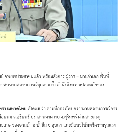
ัมย์ อพยพประชาชนแล้ว พร้อมสั่งการ ผู้ว่าฯ – นายอำเภอ พื้นที่
ชาชนหากสถานการณ์ลุกลาม ย้ำ คำนึงถึงความปลอดภัยของ
ระทรวงมหาดไทย
เปิดเผยว่า ตามที่กองทัพบกรายงานสถานการณ์การ
อนทม จ.สุรินทร์ ปราสาทตาควาย จ.สุรินทร์ ด่านสายตะกู
รีสะเกษ ช่องอานม้า อ.น้ำยืน จ.อุบลฯ และมีแนวโน้มทวีความรุนแรง