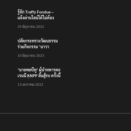
รู้จัก Traffy Fondue –
แจ้งผ่านไลน์ได้ไม่ต้อง
โหลดแอพใหม่ – แจ้งได้
25 มิถุนายน 2022
ทั่วไทย ไม่ใช่แค่ในกรุง
ปลัดกระทรวงวัฒนธรรม
ร่วมกิจกรรม ‘นาวา
ภิกขาจาร’ แต่งชุดไทย
10 มิถุนายน 2023
ตักบาตรทางน้ำ
‘นายพลบีทู’ ผู้นำทหารคะ
เรนนี KNPP ลั่นสู้รบ ครั้งนี้
เป็นครั้งสุดท้าย ที่
13 มกราคม 2022
ประชาชนต้องชนะ