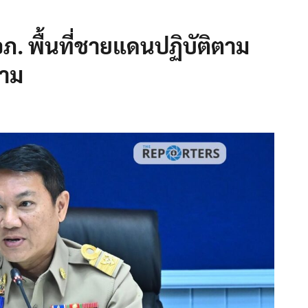
นอภ. พื้นที่ชายแดนปฏิบัติตาม
าม