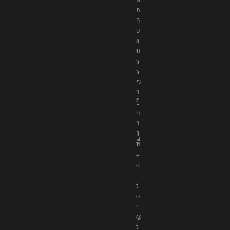
อ
ก
อ
ง
บ
ร
ร
ณ
า
ธิ
ก
า
ร
ที่
e
d
i
t
o
r
@
t