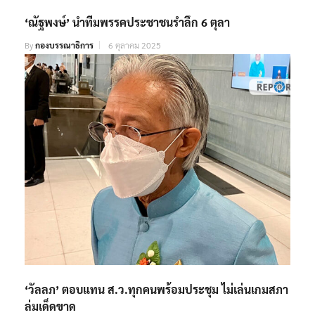
‘ณัฐพงษ์’ นำทีมพรรคประชาชนรำลึก 6 ตุลา
By
กองบรรณาธิการ
6 ตุลาคม 2025
‘วัลลภ’ ตอบแทน ส.ว.ทุกคนพร้อมประชุม ไม่เล่นเกมสภา
ล่มเด็ดขาด