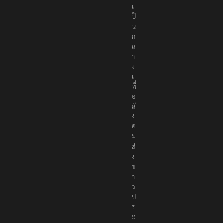
เ
ป็
น
ก
ล
า
ง
เ
พื่
อ
สั
ง
ค
ม
ส่
ง
ข่
า
ว
ป
ร
ะ