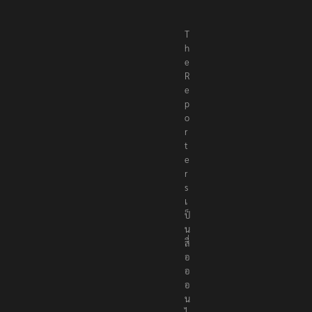
T
h
e
R
e
p
o
r
t
e
r
s
เ
ป็
น
สื่
อ
อ
อ
น