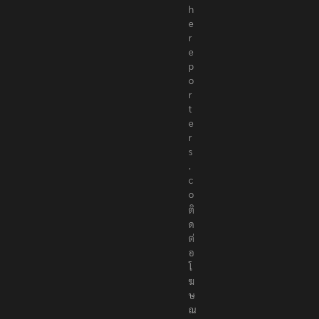
h
e
r
e
p
o
r
t
e
r
s
.
c
o
ติ
ด
ต่
อ
โ
ฆ
ษ
ณ