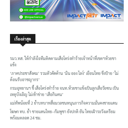
เรื่องล่าสุด
รมว.ทส. ให้กำลังใจทีมติดตามเสือโคร่งทำร้ายเจ้าหน้าที่เขตฯห้วยขา
แข้ง
‘ภาคประชาสังคม’ รวมตัวคัดค้าน ‘มิน ออง ไลง์’ เยือนไทย ขึงป้าย ‘ไม่
ต้อนรับอาชญากร’
กรมอุทยานฯ ชี้ เสือโคร่งทำร้าย จนท.ห้วยขาแข้งเป็นลูกเสือวัยซน เป็น
เหตุบังเอิญ ไม่เข้าข่าย ‘เสือกินคน’
แม่ทัพน้อยที่ 2 ย้ำบทบาทสื่อมวลชนหนุนภารกิจความมั่นคงชายแดน
โฆษก ทบ. ย้ำ ชายแดนไทย–กัมพูชา ยังปกติ ยัน ไทยเฝ้าระวังเตรียม
พร้อมตลอด 24 ชม.