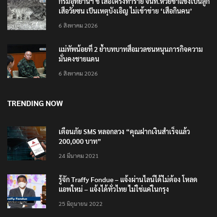
กรมอุทยานฯ ชี้ เสือโคร่งทำร้าย จนท.ห้วยขาแข้งเป็นลูก
เสือวัยซน เป็นเหตุบังเอิญ ไม่เข้าข่าย ‘เสือกินคน’
6 สิงหาคม 2026
แม่ทัพน้อยที่ 2 ย้ำบทบาทสื่อมวลชนหนุนภารกิจความ
มั่นคงชายแดน
6 สิงหาคม 2026
TRENDING NOW
เตือนภัย SMS หลอกลวง “คุณฝากเงินสำเร็จแล้ว
200,000 บาท”
24 มีนาคม 2021
รู้จัก Traffy Fondue – แจ้งผ่านไลน์ได้ไม่ต้อง โหลด
แอพใหม่ – แจ้งได้ทั่วไทย ไม่ใช่แค่ในกรุง
25 มิถุนายน 2022