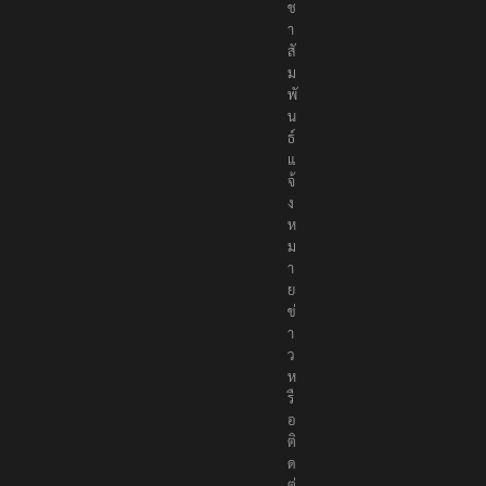
ช
า
สั
ม
พั
น
ธ์
แ
จ้
ง
ห
ม
า
ย
ข่
า
ว
ห
รื
อ
ติ
ด
ต่