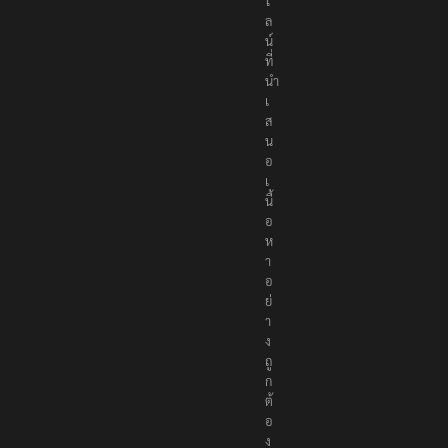
ไ
ล
น์
ที่
นำ
เ
ส
น
อ
เ
นื้
อ
ห
า
อ
ย่
า
ง
ถู
ก
ต้
อ
ง