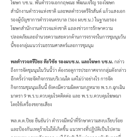
โฆษก บช.น. พันตำรวจเอกกฤษณะ พัฒนเจริญ รองโฆษก
สำนักงานตำรวจแห่งชาติ และพลตำรวจตรีจิรสันต์ แก้วแสงเอก
รองผู้บัญชาการตำรวจนครบาล (รอง ผบช.น.) ในฐานะรอง
โฆษกสำนักงานตำรวจแห่งชาติ แถลงข่าวการรักษาความ
ปลอดภัยและอำนวยความสะดวกด้านการจราจรในการชุมนุมวัน
นี้ของกลุ่มแนวร่วมธรรมศาสตร์และการชุมนุม
พลตำรวจตรีปิยะ ต๊ะวิชัย รองผบช.น. และโฆษก บช.น.
กล่าว
ถึงการจัดชุมนุมในวันนี้ว่า ต้องรอดูการประกาศจากกลุ่มดังกล่าว
อีกครั้งว่าจะจัดกิจกรรมบริเวณใด แต่ไม่ว่าอย่างไร การจัด
กิจกรรมชุมนุมเย็นนี้ ยังคงมีความผิดตามกฎหมาย พ.ร.ก.ฉุกเฉิน
มาตรา 9 พ.ร.บ.ควบคุมโรคติดต่อ และ พ.ร.บ.ควบคุมโฆษณา
โดยใช้เครื่องขยายเสียง
พล.ต.ต.ปิยะ ยืนยันว่า ตำรวจมีหน้าที่รักษาความสงบเรียบร้อย
และป้องกันเหตุร้ายไม่ให้เกิดขึ้น แนวทางที่ปฏิบัติเป็นไปตาม