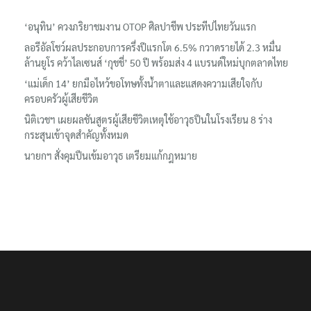
‘อนุทิน’ ควงภริยาชมงาน OTOP ศิลปาชีพ ประทีปไทยวันแรก
ลอรีอัลโชว์ผลประกอบการครึ่งปีแรกโต 6.5% กวาดรายได้ 2.3 หมื่น
ล้านยูโร คว้าไลเซนส์ ‘กุชชี่’ 50 ปี พร้อมส่ง 4 แบรนด์ใหม่บุกตลาดไทย
‘แม่เด็ก 14’ ยกมือไหว้ขอโทษทั้งน้ำตาและแสดงความเสียใจกับ
ครอบครัวผู้เสียชีวิต
นิติเวชฯ เผยผลชันสูตรผู้เสียชีวิตเหตุใช้อาวุธปืนในโรงเรียน 8 ร่าง
กระสุนเข้าจุดสำคัญทั้งหมด
นายกฯ สั่งคุมปืนเข้มอาวุธ เตรียมแก้กฎหมาย