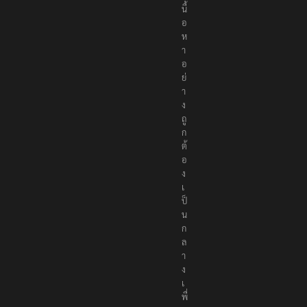
นื้
อ
ห
า
อ
ย่
า
ง
ถู
ก
ต้
อ
ง
เ
ป็
น
ก
ล
า
ง
เ
พื่