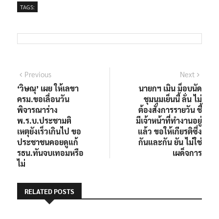
TAGS:
แนะแนว
Previous
Next
Previous
Next
post:
post:
‘วิษณุ’ เผย ให้เลขา
นายกฯ เมิน ม็อบนัด
เรื่อง
ครม.ขอเลื่อนวัน
ชุมนุมเย็นนี้ ลั่น ไม่
พิจารณาร่าง
ต้องสั่งการรายวัน ชี้
พ.ร.บ.ประชามติ
มีเจ้าหน้าที่ทำงานอยู่
เหตุยังเร็วเกินไป ขอ
แล้ว ขอให้เกียรติซึ่ง
ประชาชนคอยดูแก้
กันและกัน ยัน ไม่ใช่
รธน.ทันจบเทอมหรือ
เผด็จการ
ไม่
RELATED POSTS