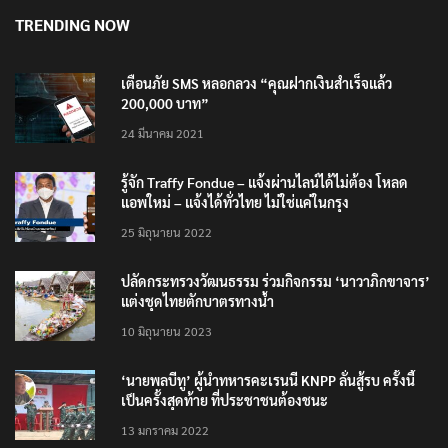
TRENDING NOW
เตือนภัย SMS หลอกลวง “คุณฝากเงินสำเร็จแล้ว
200,000 บาท”
24 มีนาคม 2021
รู้จัก Traffy Fondue – แจ้งผ่านไลน์ได้ไม่ต้อง โหลด
แอพใหม่ – แจ้งได้ทั่วไทย ไม่ใช่แค่ในกรุง
25 มิถุนายน 2022
ปลัดกระทรวงวัฒนธรรม ร่วมกิจกรรม ‘นาวาภิกขาจาร’
แต่งชุดไทยตักบาตรทางน้ำ
10 มิถุนายน 2023
‘นายพลบีทู’ ผู้นำทหารคะเรนนี KNPP ลั่นสู้รบ ครั้งนี้
เป็นครั้งสุดท้าย ที่ประชาชนต้องชนะ
13 มกราคม 2022