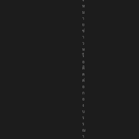
ห
ม
า
ย
ข่
า
ว
ห
รื
อ
ติ
ด
ต่
อ
ก
อ
ง
บ
ร
ร
ณ
า