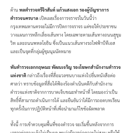
ด้าน
พลตำรวจตรีจิรสันต์ แก้วแสงเอก รองผู้บัญชาการ
ตำรวจนครบาล
เปิดเผยเรื่องการจราจรในวันนี้ว่า
กรุงเทพมหานครจะไม่มีการปิดการจราจร แต่ขอให้ประชาชน
วางแผนการหลีกเลี่ยงเส้นทาง โดยเฉพาะตามเส้นทางถนนสุุขุม
วิท และถนนพหลโยธิน ซึ่งเป็นแนวเส้นทางรถไฟฟ้าบีทีเอส
และเป็นจุดที่กลุ่มผู้ชุมนุมนัดหมาย
พันตำรวจเอกกฤษณะ พัฒนเจริญ รองโฆษกสำนักงานตำรวจ
แห่งชาติ
กล่าวถึงเรื่องที่สื่อมวลชนบางแห่งไปยื่นหนังสือต่อ
ศาลว่า ทราบข้อมูลที่สื่อได้ฟ้องร้องดำเนินคดีกับสำนักงาน
ตำรวจแห่งชาติจากการบาดเจ็บขณะทำหน้าที่ โดยมองว่าเป็น
สิทธิ์ที่สามารถดำเนินการได้ และยืนยันว่าได้มีการถอดบทเรียน
ทุกครั้งในการปฏิบัติหน้าที่เพื่อนำมาแก้ไขข้อผิดพลาด
ทั้งนี้ การเข้าควบคุมพื้นที่ของตำรวจ จะเริ่มขึ้นหลังจากการ
เจรจาต่อรองแล้วไม่เป็นผล พบว่ามีการก่อความไม่สงบ หรือใช้