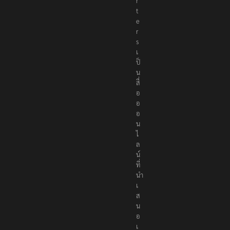
r
t
e
r
s
เ
ป็
น
สื่
อ
อ
อ
น
ไ
ล
น์
ที่
นำ
เ
ส
น
อ
เ