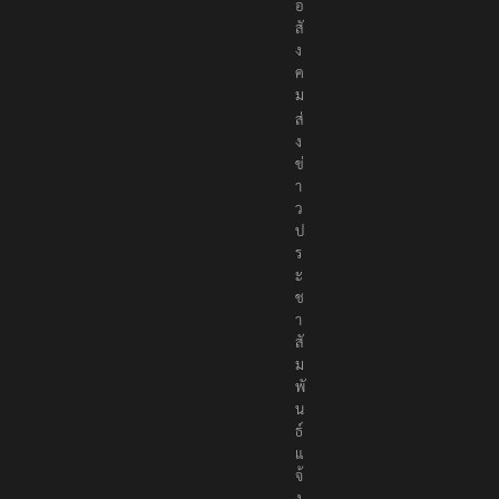
อ
สั
ง
ค
ม
ส่
ง
ข่
า
ว
ป
ร
ะ
ช
า
สั
ม
พั
น
ธ์
แ
จ้
ง