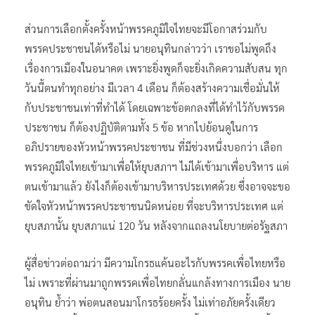
ส่วนการเลือกตั้งครั้งหน้าพรรคภูมิใจไทยจะมีโอกาสร่วมกับ
พรรคประชาชนได้หรือไม่ นายอนุทินกล่าวว่า เราขอไม่พูดถึง
เรื่องการเมืองในอนาคต เพราะยิ่งพูดก็จะยิ่งเกิดความสับสน ทุก
วันนี้ตนทำทุกอย่าง มีเวลา 4 เดือน ก็ต้องสร้างความเชื่อมั่นให้
กับประชาชนเท่าที่ทำได้ โดยเฉพาะข้อตกลงที่ได้ทำไว้กับพรรค
ประชาชน ก็ต้องปฏิบัติตามทั้ง 5 ข้อ หากไปย้อนดูในการ
อภิปรายของหัวหน้าพรรคประชาชน ที่มีช่วงหนึ่งบอกว่า เลือก
พรรคภูมิใจไทยเข้ามาเพื่อให้ยุบสภาฯ ไม่ได้เข้ามาเพื่อบริหาร แต่
ตนเข้ามาแล้ว ยังไงก็ต้องเข้ามาบริหารประเทศด้วย ซึ่งอาจจะขอ
ขัดใจหัวหน้าพรรคประชาชนนิดหน่อย ที่จะบริหารประเทศ แต่
ยุบสภานั้น ยุบสภาแน่ 120 วัน หลังจากแถลงนโยบายต่อรัฐสภา
ผู้สื่อข่าวต่อถามว่า มีความโกรธแค้นอะไรกับพรรคเพื่อไทยหรือ
ไม่ เพราะที่ผ่านมาถูกพรรคเพื่อไทยกลั่นแกล้งทางการเมือง นาย
อนุทิน ย้ำว่า พ่อตนสอนมาโกรธร้อยครั้ง ไม่เท่าอภัยครั้งเดียว