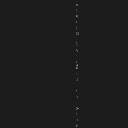
อ
ง
บ
ร
ร
ณ
า
ธิ
ก
า
ร
ที่
e
d
i
t
o
r
@
t
h
e