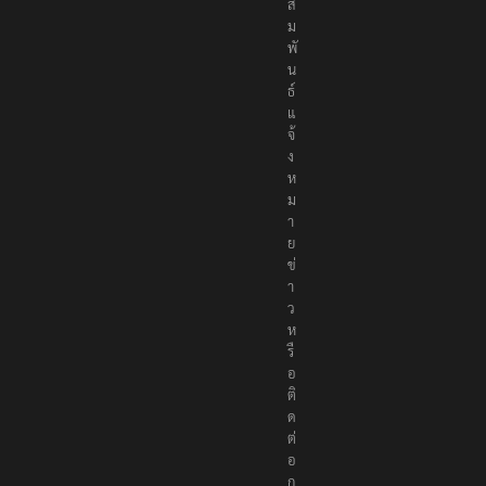
สั
ม
พั
น
ธ์
แ
จ้
ง
ห
ม
า
ย
ข่
า
ว
ห
รื
อ
ติ
ด
ต่
อ
ก