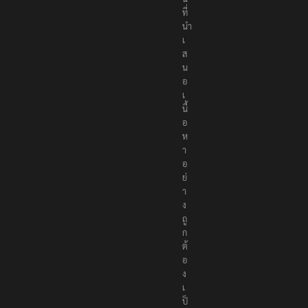
ที่
นำ
เ
ส
น
อ
เ
นื้
อ
ห
า
อ
ย่
า
ง
ถู
ก
ต้
อ
ง
เ
ป็