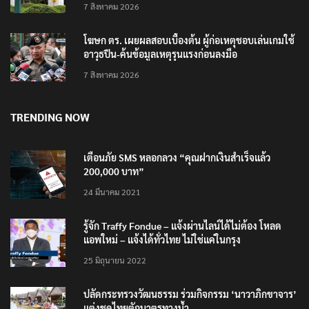
7 สิงหาคม 2026
โฆษก ตร. เผยผลสอบเบื้องต้น ผู้ก่อเหตุชอบเล่นเกมใช้
อาวุธปืน-ค้นข้อมูลเหตุรุนแรงก่อนลงมือ
7 สิงหาคม 2026
TRENDING NOW
เตือนภัย SMS หลอกลวง “คุณฝากเงินสำเร็จแล้ว
200,000 บาท”
24 มีนาคม 2021
รู้จัก Traffy Fondue – แจ้งผ่านไลน์ได้ไม่ต้อง โหลด
แอพใหม่ – แจ้งได้ทั่วไทย ไม่ใช่แค่ในกรุง
25 มิถุนายน 2022
ปลัดกระทรวงวัฒนธรรม ร่วมกิจกรรม ‘นาวาภิกขาจาร’
แต่งชุดไทยตักบาตรทางน้ำ