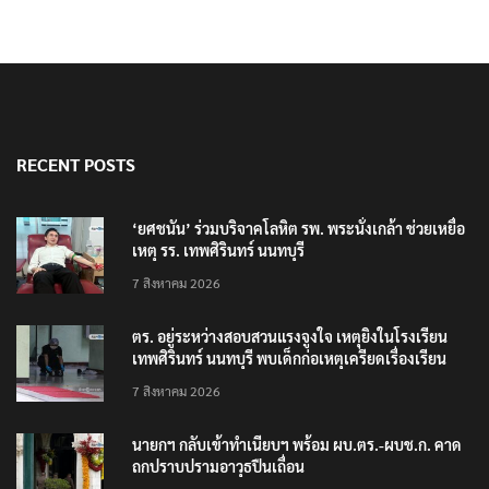
RECENT POSTS
‘ยศชนัน’ ร่วมบริจาคโลหิต รพ. พระนั่งเกล้า ช่วยเหยื่อ
เหตุ รร. เทพศิรินทร์ นนทบุรี
7 สิงหาคม 2026
ตร. อยู่ระหว่างสอบสวนแรงจูงใจ เหตุยิงในโรงเรียน
เทพศิรินทร์ นนทบุรี พบเด็กก่อเหตุเครียดเรื่องเรียน
7 สิงหาคม 2026
นายกฯ กลับเข้าทำเนียบฯ พร้อม ผบ.ตร.-ผบช.ก. คาด
ถกปราบปรามอาวุธปืนเถื่อน