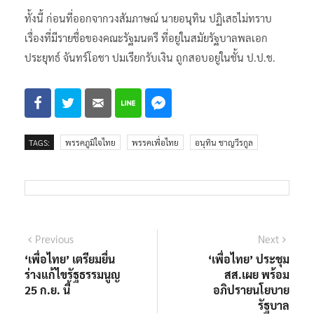
ทั้งนี้ ก่อนที่ออกจากวงสัมภาษณ์ นายอนุทิน ปฏิเสธไม่ทราบ
เรื่องที่มีรายชื่อของคณะรัฐมนตรี ที่อยู่ในสมัยรัฐบาลพลเอก
ประยุทธ์ จันทร์โอชา ปมเรียกรับเงิน ถูกสอบอยู่ในชั้น ป.ป.ช.
TAGS:
พรรคภูมิใจไทย
พรรคเพื่อไทย
อนุทิน ชาญวีรกูล
แนะแนว
Previous
Next
Previous
Next
post:
post:
‘เพื่อไทย’ เตรียมยื่น
‘เพื่อไทย’ ประชุม
เรื่อง
ร่างแก้ไขรัฐธรรมนูญ
สส.เผย พร้อม
25 ก.ย. นี้
อภิปรายนโยบาย
รัฐบาล