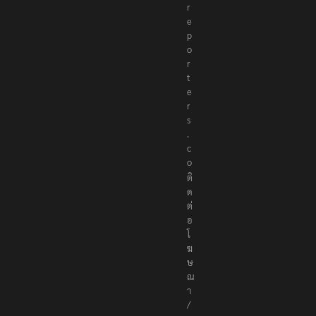
r
e
p
o
r
t
e
r
s
.
c
o
ติ
ด
ต่
อ
โ
ฆ
ษ
ณ
า
/