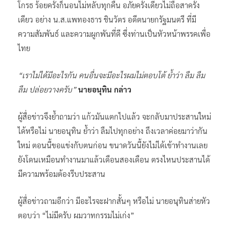
โกรธ ร้อยครั้งก็นอนไม่หลับทุกคืน อภัยครั้งเดียวไม่ถือสาครั้ง
เดียว อย่าง น.ส.แพทองธาร ชินวัตร อดีตนายกรัฐมนตรี ที่มี
ความสัมพันธ์ และความผูกพันที่ดี ซึ่งท่านเป็นหัวหน้าพรรคเพื่อ
ไทย
“เราไม่ได้มีอะไรกัน คนอื่นจะมีอะไรผมไม่ตอบโต้ ย้ำว่า ลืม ลืม
ลืม ปล่อยวางครับ”
นายอนุทิน กล่าว
ผู้สื่อข่าวจึงย้ำถามว่า แก้วมันแตกไปแล้ว จะกลับมาประสานใหม่
ได้หรือไม่ นายอนุทิน ย้ำว่า ลืมไปทุกอย่าง ถึงเวลาค่อยมาว่ากัน
ใหม่ ตอนนี้ขอแข่งกับตนก่อน ขนาดวันนี้ยังไม่ได้เข้าทำงานเลย
ยังโดนเหมือนทำงานมาแล้วเดือนสองเดือน ตรงไหนประสานได้
มีความพร้อมต้องรีบประสาน
ผู้สื่อข่าวถามอีกว่า มีอะไรจะฝากสั้นๆ หรือไม่ นายอนุทินส่ายหัว
ตอบว่า “ไม่มีครับ ผมวาทกรรมไม่เก่ง”