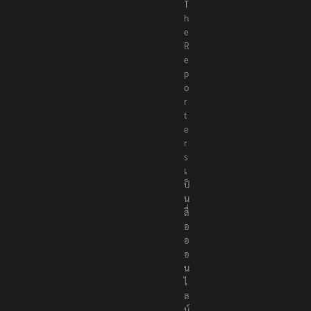
T
h
e
R
e
p
o
r
t
e
r
s
เ
ป็
น
สื่
อ
อ
อ
น
ไ
ล
น์