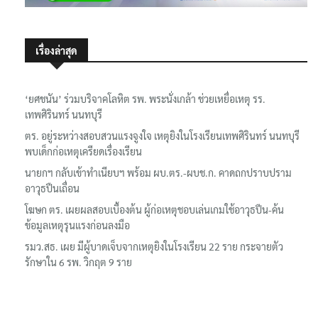
เรื่องล่าสุด
‘ยศชนัน’ ร่วมบริจาคโลหิต รพ. พระนั่งเกล้า ช่วยเหยื่อเหตุ รร.
เทพศิรินทร์ นนทบุรี
ตร. อยู่ระหว่างสอบสวนแรงจูงใจ เหตุยิงในโรงเรียนเทพศิรินทร์ นนทบุรี
พบเด็กก่อเหตุเครียดเรื่องเรียน
นายกฯ กลับเข้าทำเนียบฯ พร้อม ผบ.ตร.-ผบช.ก. คาดถกปราบปราม
อาวุธปืนเถื่อน
โฆษก ตร. เผยผลสอบเบื้องต้น ผู้ก่อเหตุชอบเล่นเกมใช้อาวุธปืน-ค้น
ข้อมูลเหตุรุนแรงก่อนลงมือ
รมว.สธ. เผย มีผู้บาดเจ็บจากเหตุยิงในโรงเรียน 22 ราย กระจายตัว
รักษาใน 6 รพ. วิกฤต 9 ราย