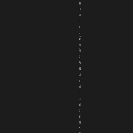
น
ก
ล
า
ง
เ
พื่
อ
สั
ง
ค
ม
ส่
ง
ข่
า
ว
ป
ร
ะ
ช
า