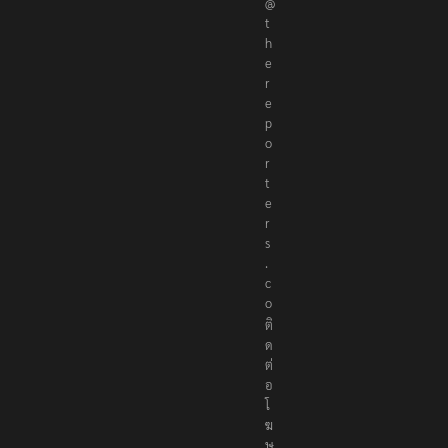
@
t
h
e
r
e
p
o
r
t
e
r
s
.
c
o
ติ
ด
ต่
อ
โ
ฆ
ษ