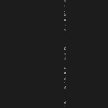
อ
ง
เ
ป็
น
ก
ล
า
ง
เ
พื่
อ
สั
ง
ค
ม
ส่
ง
ข่
า
ว
ป
ร