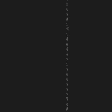
ะ
ช
า
สั
ม
พั
น
ธ์
แ
จ้
ง
ห
ม
า
ย
ข่
า
ว
ห
รื
อ
ติ