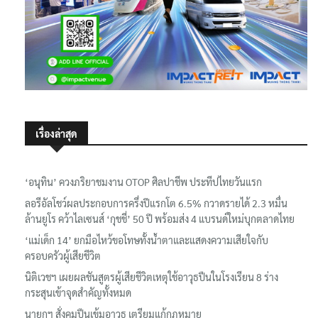
เรื่องล่าสุด
‘อนุทิน’ ควงภริยาชมงาน OTOP ศิลปาชีพ ประทีปไทยวันแรก
ลอรีอัลโชว์ผลประกอบการครึ่งปีแรกโต 6.5% กวาดรายได้ 2.3 หมื่น
ล้านยูโร คว้าไลเซนส์ ‘กุชชี่’ 50 ปี พร้อมส่ง 4 แบรนด์ใหม่บุกตลาดไทย
‘แม่เด็ก 14’ ยกมือไหว้ขอโทษทั้งน้ำตาและแสดงความเสียใจกับ
ครอบครัวผู้เสียชีวิต
นิติเวชฯ เผยผลชันสูตรผู้เสียชีวิตเหตุใช้อาวุธปืนในโรงเรียน 8 ร่าง
กระสุนเข้าจุดสำคัญทั้งหมด
นายกฯ สั่งคุมปืนเข้มอาวุธ เตรียมแก้กฎหมาย