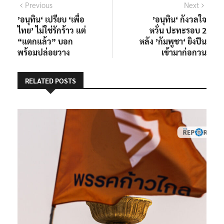
แนะแนว
Previous
Next
Previous
Next
post:
post:
’อนุทิน‘ เปรียบ ‘เพื่อ
’อนุทิน‘ กังวลใจ
เรื่อง
ไทย’ ไม่ใช่รักร้าว แต่
หวั่น ปะทะรอบ 2
“แตกแล้ว” บอก
หลัง ’กัมพูชา‘ ยิงปืน
พร้อมปล่อยวาง
เข้ามาก่อกวน
RELATED POSTS