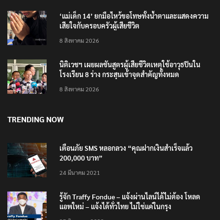
‘แม่เด็ก 14’ ยกมือไหว้ขอโทษทั้งน้ำตาและแสดงความ
เสียใจกับครอบครัวผู้เสียชีวิต
8 สิงหาคม 2026
นิติเวชฯ เผยผลชันสูตรผู้เสียชีวิตเหตุใช้อาวุธปืนใน
โรงเรียน 8 ร่าง กระสุนเข้าจุดสำคัญทั้งหมด
8 สิงหาคม 2026
TRENDING NOW
เตือนภัย SMS หลอกลวง “คุณฝากเงินสำเร็จแล้ว
200,000 บาท”
24 มีนาคม 2021
รู้จัก Traffy Fondue – แจ้งผ่านไลน์ได้ไม่ต้อง โหลด
แอพใหม่ – แจ้งได้ทั่วไทย ไม่ใช่แค่ในกรุง