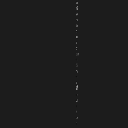
ด
ต่
อ
ก
อ
ง
บ
ร
ร
ณ
า
ธิ
ก
า
ร
ที่
e
d
i
t
o
r