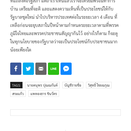
ที่แถลงต่อรัฐสภา แต่ถ้าเราเห็นแล้วเราจะเตรียมพร้อมทำการ
บ้าน เตรียมที่จะติ และแสดงความเห็นที่เป็นประโยชน์ให้กับ
รัฐบาลชุดใหม่ นำไปบริหารประเทศต่อในระยะเวลา 4 เดือน ที่
เหลือก่อนจะยุบสภาในปีหน้าตามกำหนดระยะเวลาตามที่พรรค
ภูมิใจไทยและพรรคประชาชนสัญญากันไว้ อย่างไรก็ตาม ก็จะดู
ในทุกนโยบายของรัฐบาลว่าจะเป็นประโยชน์กับประชาชนมาก
น้อยเพียงใด
TAGS:
นายดนุพร ปุณณกันต์
บัญชีรายชื่อ
วิสุทธิ์ ไชยณรุณ
สระแก้ว
แพทองธาร ชินวัตร