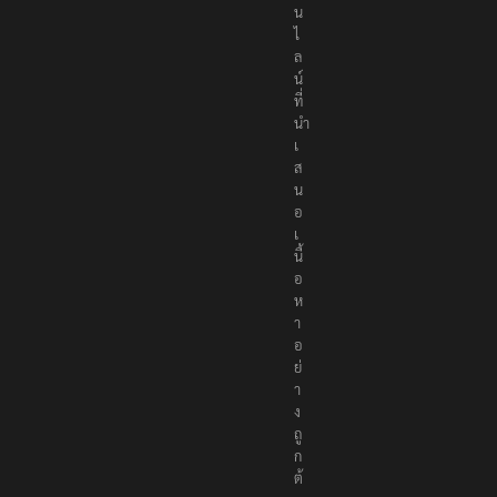
น
ไ
ล
น์
ที่
นำ
เ
ส
น
อ
เ
นื้
อ
ห
า
อ
ย่
า
ง
ถู
ก
ต้