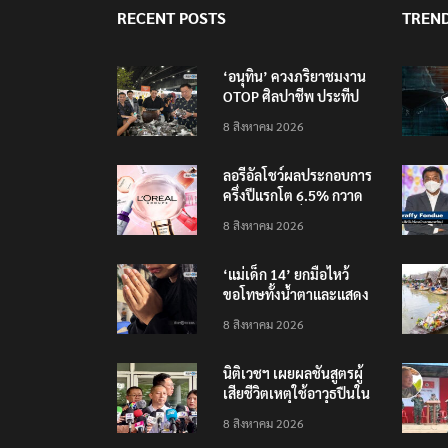
RECENT POSTS
TREN
‘อนุทิน’ ควงภริยาชมงาน
OTOP ศิลปาชีพ ประทีป
ไทยวันแรก
8 สิงหาคม 2026
ลอรีอัลโชว์ผลประกอบการ
ครึ่งปีแรกโต 6.5% กวาด
รายได้ 2.3 หมื่นล้านยูโร
8 สิงหาคม 2026
คว้าไลเซนส์ ‘กุชชี่’ 50 ปี
พร้อมส่ง 4 แบรนด์ใหม่บุก
‘แม่เด็ก 14’ ยกมือไหว้
ตลาดไทย
ขอโทษทั้งน้ำตาและแสดง
ความเสียใจกับครอบครัวผู้
8 สิงหาคม 2026
เสียชีวิต
นิติเวชฯ เผยผลชันสูตรผู้
เสียชีวิตเหตุใช้อาวุธปืนใน
โรงเรียน 8 ร่าง กระสุนเข้า
8 สิงหาคม 2026
จุดสำคัญทั้งหมด