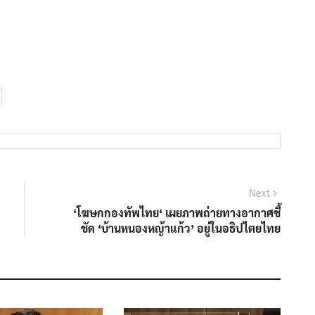
Next
Next
post:
‘โฆษกกองทัพไทย‘ เผยภาพถ่ายทางอากาศชี้
ชัด ‘บ้านหนองหญ้าแก้ว’ อยู่ในอธิปไตยไทย