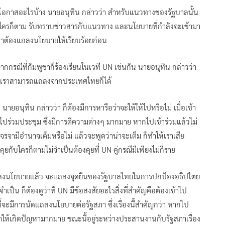
ยโอกาสอะไรบ้าง นายอนุทิน กล่าวว่า สำหรับแนวทางของรัฐบาลนั้น
ือใครก็ตาม รับทราบข่าวสารกับแนวทาง และนโยบายที่กำลังจะเข้ามา
ราต้องแถลงนโยบายให้เรียบร้อยก่อน
กกรณีที่กัมพูชาก็ร้องเรียนในเวที UN เช่นกัน นายอนุทิน กล่าวว่า
 แล้วเราสามารถแถลงจากประเทศไทยก็ได้
ายอนุทิน กล่าวว่า ก็ต้องมีการหารือว่าจะให้ให้ไปหรือไม่ เมื่อเช้า
ไปร่วมประชุม ซึ่งมีการตีความต่างๆ มากมาย หากไปเข้าร่วมแล้วไม่
เจรจามีอำนาจเต็มหรือไม่ แล้วจะพูดว่าน่าจะเต็ม ก็ทำให้เราเสีย
กับใครก็ตามไม่จำเป็นต้องคุยที่ UN คู่กรณีมีเพียงไม่กี่ราย
ากแถลงนโยบายแล้ว จะแถลงจุดยืนของรัฐบาลไทยในการปกป้องอธิปไตย
็น ก็ต้องดูว่าที่ UN มีข้อสงสัยอะไรสิ่งที่สำคัญคือต้องเข้าไป
้จะมีการนัดแถลงนโยบายต่อรัฐสภา ซึ่งเรื่องนี้สำคัญกว่า หากไป
ทำให้เกิดปัญหามากมาย ขณะนี้อยู่ระหว่างประสานงานกับรัฐสภาเรื่อง