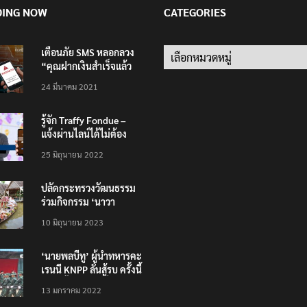
DING NOW
CATEGORIES
เตือนภัย SMS หลอกลวง
Categories
“คุณฝากเงินสำเร็จแล้ว
200,000 บาท”
24 มีนาคม 2021
รู้จัก Traffy Fondue –
แจ้งผ่านไลน์ได้ไม่ต้อง
โหลดแอพใหม่ – แจ้งได้
25 มิถุนายน 2022
ทั่วไทย ไม่ใช่แค่ในกรุง
ปลัดกระทรวงวัฒนธรรม
ร่วมกิจกรรม ‘นาวา
ภิกขาจาร’ แต่งชุดไทย
10 มิถุนายน 2023
ตักบาตรทางน้ำ
‘นายพลบีทู’ ผู้นำทหารคะ
เรนนี KNPP ลั่นสู้รบ ครั้งนี้
เป็นครั้งสุดท้าย ที่
13 มกราคม 2022
ประชาชนต้องชนะ