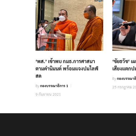
‘พส.’ เข้าพบ กมธ.การศาสนา
‘ชัยธวัช‘ 
ตามคำนิมนต์ พร้อมแจงปมไลฟ์
เสียงแตกป
สด
By
กองบรรณาธิ
By
กองบรรณาธิการ 1
25 กรกฎาคม 2
9 กันยายน 2021