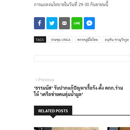
การแถลงนโยบายในวันที่ 29-30 กันยายนนี้
TAGS:
ประชุม UNGA
พรรคภูมิใจไทย
อนุทิน ชาญวีรกูล
แนะแนว
Previous
Previous
post:
‘ธรรมนัส’ รับปากแก้ปัญหาเรื้อรัง-ตั้ง คกก.ร่วม
เรื่อง
ให้ ‘เครือข่ายคนลุ่มน้ำมูล’
RELATED POSTS