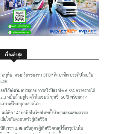
เรื่องล่าสุด
‘อนุทิน’ ควงภริยาชมงาน OTOP ศิลปาชีพ ประทีปไทยวัน
แรก
ลอรีอัลโชว์ผลประกอบการครึ่งปีแรกโต 6.5% กวาดรายได้
2.3 หมื่นล้านยูโร คว้าไลเซนส์ ‘กุชชี่’ 50 ปี พร้อมส่ง 4
แบรนด์ใหม่บุกตลาดไทย
‘แม่เด็ก 14’ ยกมือไหว้ขอโทษทั้งน้ำตาและแสดงความ
เสียใจกับครอบครัวผู้เสียชีวิต
นิติเวชฯ เผยผลชันสูตรผู้เสียชีวิตเหตุใช้อาวุธปืนใน