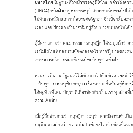
มหาดไทย
ในฐานะหัวหน้าพรรคภูมิใจไทย กล่าวถึงควา
(UNGA) หลังฝ่ายกฎหมายระบุว่าสามารถเดินทางไปได้ หา
ไม่ทันการณ์วันแถลงนโยบายต่อรัฐสภา ซึ่งเบื้องต้นจะหา
เวลา และเรื่องของอำนาจที่มีอยู่ด้วย บางคนบอกไปได้ 
ผู้สื่อข่าวถามว่า คณะกรรมการกฤษฎีกาได้ระบุแล้วว่าส
เราไม่ได้ไปเพื่อลงนามข้อตกลงอะไร หากรัฐบาลของตนเ
สถานการณ์ความขัดแย้งของไทยกัมพูชาอย่างไร
ส่วนการที่นายกรัฐมนตรีไม่เดินทางไปด้วยตัวเองจะทำ
– กัมพูชา นายอนุทิน ระบุว่า เรื่องความเชื่อมั่นอยู
ได้อยู่ที่เวทีไหน ปัญหาที่เกี่ยวข้องกับบ้านเรา ทุกฝ่า
ความเชื่อมั่น
เมื่อผู้สื่อข่าวถามว่า กฤษฎีกา ระบุว่า หากมีความจำเป
อนุทิน ถามย้อนว่า ความจำเป็นคืออะไร หรือต้องชี้แ