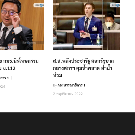
เผย กมธ.นิรโทษกรรม
ส.ส.พลังประชารัฐ ตอกรัฐบาล
ม ม.112
กลางสภาฯ คุมน้ำพลาด ทำน้ำ
ท่วม
การ 1
By
กองบรรณาธิการ 1
024
2 พฤศจิกายน 2022