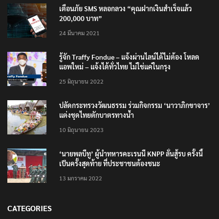
เตือนภัย SMS หลอกลวง “คุณฝากเงินสำเร็จแล้ว
200,000 บาท”
24 มีนาคม 2021
รู้จัก Traffy Fondue – แจ้งผ่านไลน์ได้ไม่ต้อง โหลด
แอพใหม่ – แจ้งได้ทั่วไทย ไม่ใช่แค่ในกรุง
25 มิถุนายน 2022
ปลัดกระทรวงวัฒนธรรม ร่วมกิจกรรม ‘นาวาภิกขาจาร’
แต่งชุดไทยตักบาตรทางน้ำ
10 มิถุนายน 2023
‘นายพลบีทู’ ผู้นำทหารคะเรนนี KNPP ลั่นสู้รบ ครั้งนี้
เป็นครั้งสุดท้าย ที่ประชาชนต้องชนะ
13 มกราคม 2022
CATEGORIES