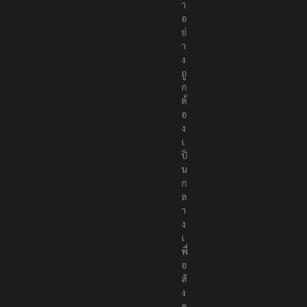
า
อ
ย่
า
ง
ถู
ก
ต้
อ
ง
เ
ป็
น
ก
ล
า
ง
เ
พื่
อ
สั
ง
ค