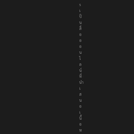
s
เ
ป็
น
สื่
อ
อ
อ
น
ไ
ล
น์
ที่
นำ
เ
ส
น
อ
เ
นื้
อ
ห