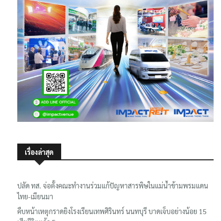
เรื่องล่าสุด
ปลัด ทส. จ่อตั้งคณะทำงานร่วมแก้ปัญหาสารพิษในแม่น้ำข้ามพรมแดน
ไทย-เมียนมา
คืบหน้าเหตุกราดยิงโรงเรียนเทพศิรินทร์ นนทบุรี บาดเจ็บอย่างน้อย 15