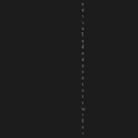
ย
ข่
า
ว
ห
รื
อ
ติ
ด
ต่
อ
ก
อ
ง
บ
ร
ร
ณ
า
ธิ
ก
า