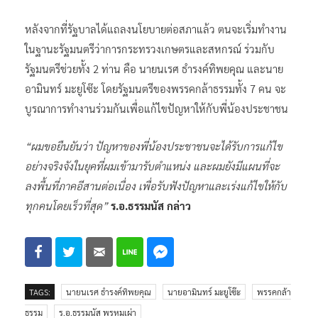
หลังจากที่รัฐบาลได้แถลงนโยบายต่อสภาแล้ว ตนจะเริ่มทำงาน
ในฐานะรัฐมนตรีว่าการกระทรวงเกษตรและสหกรณ์ ร่วมกับ
รัฐมนตรีช่วยทั้ง 2 ท่าน คือ นายนเรศ ธำรงค์ทิพยคุณ และนาย
อามินทร์ มะยูโซ๊ะ โดยรัฐมนตรีของพรรคกล้าธรรมทั้ง 7 คน จะ
บูรณาการทำงานร่วมกันเพื่อแก้ไขปัญหาให้กับพี่น้องประชาชน
“ผมขอยืนยันว่า ปัญหาของพี่น้องประชาชนจะได้รับการแก้ไข
อย่างจริงจังในยุคที่ผมเข้ามารับตำแหน่ง และผมยังมีแผนที่จะ
ลงพื้นที่ภาคอีสานต่อเนื่อง เพื่อรับฟังปัญหาและเร่งแก้ไขให้กับ
ทุกคนโดยเร็วที่สุด”
ร.อ.ธรรมนัส กล่าว
TAGS:
นายนเรศ ธำรงค์ทิพยคุณ
นายอามินทร์ มะยูโซ๊ะ
พรรคกล้า
ธรรม
ร.อ.ธรรมนัส พรหมเผ่า