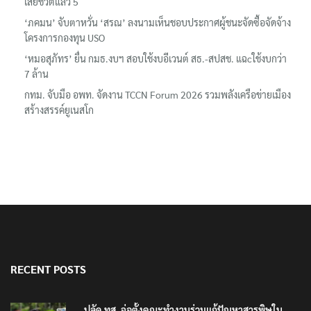
เสียชีวิตแล้ว 5
‘ภคมน’ จับตาหวั่น ‘สรณ’ ลงนามเห็นชอบประกาศผู้ชนะจัดซื้อจัดจ้าง
โครงการกองทุน USO
‘หมอสุภัทร’ ยื่น กมธ.งบฯ สอบใช้งบอีเวนต์ สธ.-สปสช. แฉcใช้งบกว่า
7 ล้าน
กทม. จับมือ อพท. จัดงาน TCCN Forum 2026 รวมพลังเครือข่ายเมือง
สร้างสรรค์ยูเนสโก
RECENT POSTS
ปลัด ทส. จ่อตั้งคณะทำงานร่วมแก้ปัญหาสารพิษใน