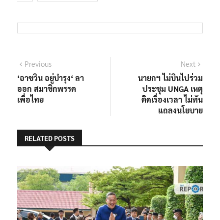
แนะแนว
Previous
Next
Previous
Next
post:
post:
‘อาชวิน อยู่บำรุง‘ ลา
นายกฯ ไม่บินไปร่วม
เรื่อง
ออก สมาชิกพรรค
ประชุม UNGA เหตุ
เพื่อไทย
ติดเรื่องเวลา ไม่ทัน
แถลงนโยบาย
RELATED POSTS