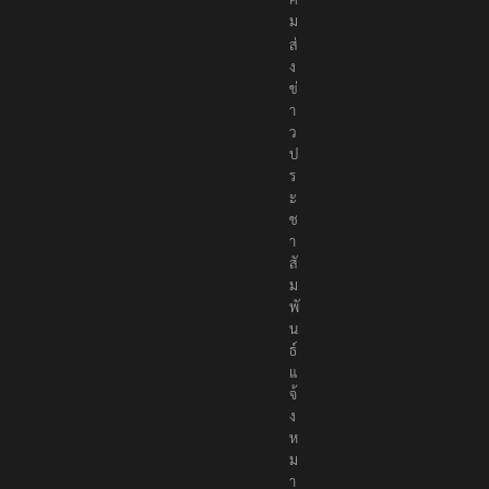
ม
ส่
ง
ข่
า
ว
ป
ร
ะ
ช
า
สั
ม
พั
น
ธ์
แ
จ้
ง
ห
ม
า