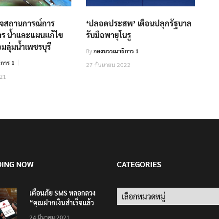
วจสถานการณ์การ
‘ปลอดประสพ’ เตือนปลุกรัฐบาล
าร น้ำและแผนแก้ไข
รับมือพายุโนรู
มลุ่มน้ำเพชรบุรี
By
กองบรรณาธิการ 1
การ 1
27 กันยายน 2022
021
DING NOW
CATEGORIES
เตือนภัย SMS หลอกลวง
Categories
“คุณฝากเงินสำเร็จแล้ว
200,000 บาท”
24 มีนาคม 2021