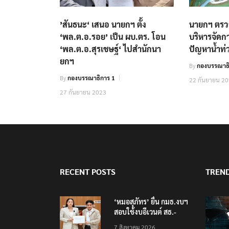
’สันธนะ‘ เสนอ นายกฯ ตั้ง
นายกฯ ตร
‘พล.ต.อ.รอย’ เป็น ผบ.ตร. โอน
บริหารจัดก
‘พล.ต.อ.สุรเชษฐ์‘ ไปสำนักนา
ปัญหาน้ำท่ว
ยกฯ
By
กองบรรณาธิ
By
กองบรรณาธิการ 1
22 กันยายน 2
27 กันยายน 2023
RECENT POSTS
TREN
‘หมอสุภัทร’ ยื่น กมธ.งบฯ
สอบใช้งบอีเวนต์ สธ.-
สปสช. แฉcใช้งบกว่า 7
7 สิงหาคม 2026