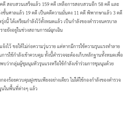
217 คดี สอบสวนเสร็จแล้ว 159 คดี เหลือการสอบสวนอีก 58 คดี และ
งชั้นศาลแล้ว 19 คดี เป็นคดีความมั่นคง 11 คดี พิพากษาแล้ว 3 คดี
ุ่งนี้ ได้เตรียมกำลังไว้ทั้งหมดแล้ว เป็นกำลังของตำรวจนครบาล
พราะยังอยู่ในช่วงสถานการณ์ฉุกเฉิน
่แจ้งไว้ ขอให้ไม่ก่อความวุ่นวาย แต่หากมีการใช้ความรุนแรงทำลาย
นการใช้กำลังเข้าควบคุม ทั้งนี้ตำรวจจะต้องเก็บหลักฐานทั้งหมดเพื่อ
บว่ากลุ่มผู้ชุมนุมหัวรุนแรงหรือใช้กำลังเข้าร่วมการชุมนุมด้วย
กองร้อยควบคุมฝูงชนเพียงอย่างเดียว ไม่ใด้ใช้กองกำลังของตำรวจ
ในพื้นที่ต่างๆ แล้ว