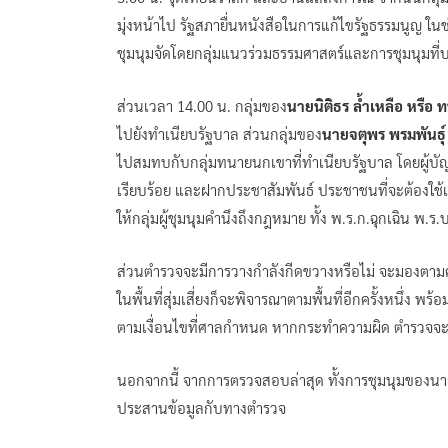
มุ่งหน้าไป รัฐสภายื่นหนังสือในการแก้ไขรัฐธรรมนูญ ใน
ชุมนุมจัดโดยกลุ่มแนวร่วมธรรมศาสตร์และการชุมนุมที
ส่วนเวลา 14.00 น. กลุ่มของ
นายนิติธร ล้ำเหลือ หรือ
ไปยังทำเนียบรัฐบาล ส่วนกลุ่มของ
นายจตุพร พรมพันธุ
ไปสมทบกับกลุ่มทนายนกเขาที่ทำเนียบรัฐบาล โดยผู้
เรียบร้อย และฝากประชาสัมพันธ์ ประชาชนที่จะต้องใช้เส้
ให้กลุ่มผู้ชุมนุมคำนึงถึงกฎหมาย ทั้ง พ.ร.ก.ฉุกเฉิน 
ส่วนตำรวจจะมีการวางกำลังกีดขวางหรือไม่ จะมองตามคว
ในพื้นที่สุ่มเสี่ยงก็จะพิจารณาตามพื้นที่อีกครั้งหนึ่ง พ
ตามเงื่อนไขที่ศาลกำหนด หากกระทำความผิด ตำรวจจ
นอกจากนี้ จากการตรวจสอบล่าสุด ทั้งการชุมนุมของนายจ
ประสานข้อมูลกับทางตำรวจ