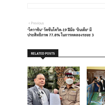
แนะแนว
Previous
Previous
post:
‘โควาซิน’ วัคซีนโควิด-19 ฝีมือ ‘อินเดีย’ มี
เรื่อง
ประสิทธิภาพ 77.8% ในการทดลองระยะ 3
RELATED POSTS