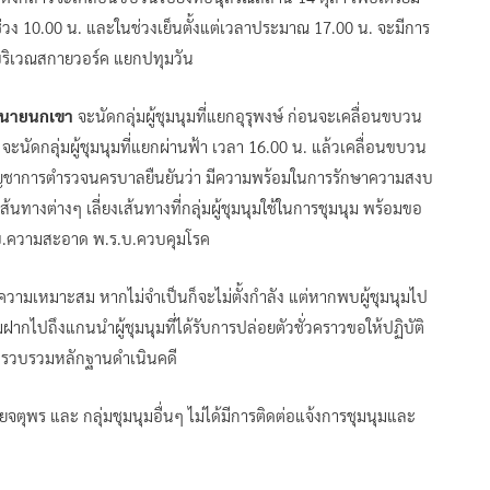
ช่วง 10.00 น. และในช่วงเย็นตั้งแต่เวลาประมาณ 17.00 น. จะมีการ
่บริเวณสกายวอร์ค แยกปทุมวัน
 ทนายนกเขา
จะนัดกลุ่มผู้ชุมนุมที่แยกอุรุพงษ์ ก่อนจะเคลื่อนขบวน
์
จะนัดกลุ่มผู้ชุมนุมที่แยกผ่านฟ้า เวลา 16.00 น. แล้วเคลื่อนขบวน
บัญชาการตำรวจนครบาลยืนยันว่า มีความพร้อมในการรักษาความสงบ
นทางต่างๆ เลี่ยงเส้นทางที่กลุ่มผู้ชุมนุมใช้ในการชุมนุม พร้อมขอ
พ.ร.บ.ความสะอาด พ.ร.บ.ควบคุมโรค
ามเหมาะสม หากไม่จำเป็นก็จะไม่ตั้งกำลัง แต่หากพบผู้ชุมนุมไป
ร้อมฝากไปถึงแกนนำผู้ชุมนุมที่ได้รับการปล่อยตัวชั่วคราวขอให้ปฏิบัติ
ะรวบรวมหลักฐานดำเนินคดี
ตุพร และ กลุ่มชุมนุมอื่นๆ ไม่ได้มีการติดต่อแจ้งการชุมนุมและ