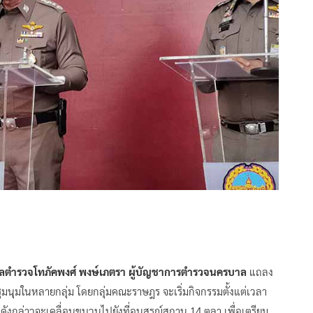
ลตำรวจโทภัคพงศ์ พงษ์เภตรา ผู้บัญชาการตำรวจนครบาล
แถลง
รชุมนุมในหลายกลุ่ม โดยกลุ่มคณะราษฎร จะเริ่มกิจกรรมตั้งแต่เวลา
ดังกล่าวจะเคลื่อนขบวนไปยังที่อนุสรณ์สถาน 14 ตุลา เพื่อเตรียม