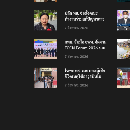
ล้าน
ปลัด ทส. จ่อตั้งคณะ
ทำงานร่วมแก้ปัญหาสาร
พิษในแม่น้ำข้ามพรมแดน
7 สิงหาคม 2026
ไทย-เมียนมา
กทม. จับมือ อพท. จัดงาน
TCCN Forum 2026 รวม
พลังเครือข่ายเมืองสร้าง
7 สิงหาคม 2026
สรรค์ยูเนสโก
โฆษก ตร. เผย ยอดผู้เสีย
ชีวิตเหตุใช้อาวุธปืนใน
รร.7 ราย เจ็บสาหัส 2 ราย
7 สิงหาคม 2026