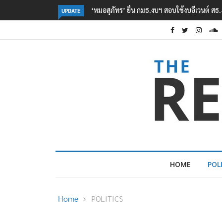
อีเวนต์ สธ.-สปสช. แฉcใช้งบกว่า 7 ล้าน
ปลัด ทส. จ่อตั้งคณะทำงานร่วมแก้ปัญ
UPDATE
เมียนมา
HOME
POL
Home
POLITICS