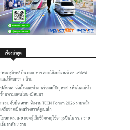
เรื่องล่าสุด
‘หมอสุภัทร’ ยื่น กมธ.งบฯ สอบใช้งบอีเวนต์ สธ.-สปสช.
แฉcใช้งบกว่า 7 ล้าน
ปลัด ทส. จ่อตั้งคณะทำงานร่วมแก้ปัญหาสารพิษในแม่น้ำ
ข้ามพรมแดนไทย-เมียนมา
กทม. จับมือ อพท. จัดงาน TCCN Forum 2026 รวมพลัง
เครือข่ายเมืองสร้างสรรค์ยูเนสโก
โฆษก ตร. เผย ยอดผู้เสียชีวิตเหตุใช้อาวุธปืนใน รร.7 ราย
เจ็บสาหัส 2 ราย