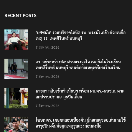
RECENT POSTS
‘ยศชนัน’ ร่วมบริจาคโลหิต รพ. พระนั่งเกล้า ช่วยเหยื่อ
เหตุ รร. เทพศิรินทร์ นนทบุรี
7 สิงหาคม 2026
ตร. อยู่ระหว่างสอบสวนแรงจูงใจ เหตุยิงในโรงเรียน
เทพศิรินทร์ นนทบุรี พบเด็กก่อเหตุเครียดเรื่องเรียน
7 สิงหาคม 2026
นายกฯ กลับเข้าทำเนียบฯ พร้อม ผบ.ตร.-ผบช.ก. คาด
ถกปราบปรามอาวุธปืนเถื่อน
7 สิงหาคม 2026
โฆษก ตร. เผยผลสอบเบื้องต้น ผู้ก่อเหตุชอบเล่นเกมใช้
อาวุธปืน-ค้นข้อมูลเหตุรุนแรงก่อนลงมือ