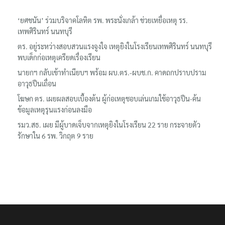
‘ยศชนัน’ ร่วมบริจาคโลหิต รพ. พระนั่งเกล้า ช่วยเหยื่อเหตุ รร.
เทพศิรินทร์ นนทบุรี
ตร. อยู่ระหว่างสอบสวนแรงจูงใจ เหตุยิงในโรงเรียนเทพศิรินทร์ นนทบุรี
พบเด็กก่อเหตุเครียดเรื่องเรียน
นายกฯ กลับเข้าทำเนียบฯ พร้อม ผบ.ตร.-ผบช.ก. คาดถกปราบปราม
อาวุธปืนเถื่อน
โฆษก ตร. เผยผลสอบเบื้องต้น ผู้ก่อเหตุชอบเล่นเกมใช้อาวุธปืน-ค้น
ข้อมูลเหตุรุนแรงก่อนลงมือ
รมว.สธ. เผย มีผู้บาดเจ็บจากเหตุยิงในโรงเรียน 22 ราย กระจายตัว
รักษาใน 6 รพ. วิกฤต 9 ราย