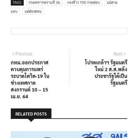
TAGS:
กรมทหารพรานที่ 36
กองข้าว 700 กระสอบ
แม่สาม
แลบ
แม่ฮ่องสอน
แนะแนว
Previous
Next
Previous
Next
post:
post:
กทม.ออกประกาศ
โปรดเกล้าฯ รัฐมนตรี
เรื่อง
ควบคุมการแพร่
ใหม่ 2 ส.ส.พลัง
ระบาดโควิด-19 ใน
ประชารัฐได้เป็น
ช่วงเทศกาล
รัฐมนตรี
สงกรานต์ 10 – 15
เม.ย. 64
RELATED POSTS