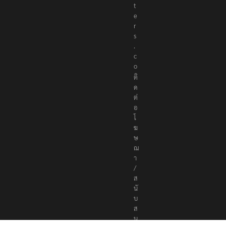
t
e
r
s
.
c
o
ติ
ด
ต่
อ
โ
ฆ
ษ
ณ
า
/
ส
นั
บ
ส
นุ