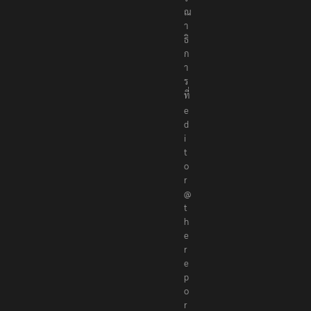
ณ
า
ธิ
ก
า
ร
ที่
e
d
i
t
o
r
@
t
h
e
r
e
p
o
r