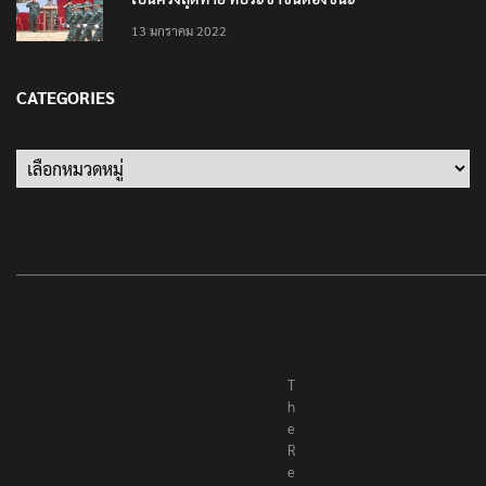
13 มกราคม 2022
CATEGORIES
Categories
T
h
e
R
e