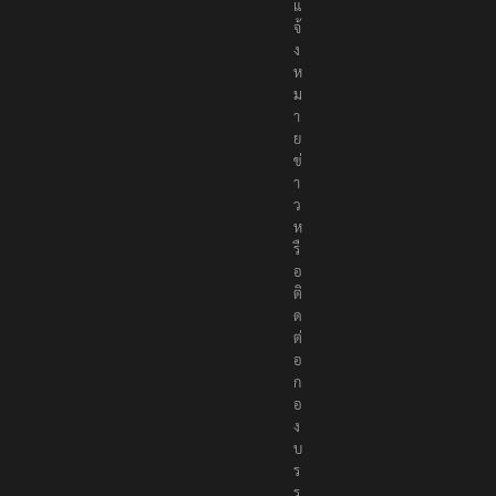
แ
จ้
ง
ห
ม
า
ย
ข่
า
ว
ห
รื
อ
ติ
ด
ต่
อ
ก
อ
ง
บ
ร
ร