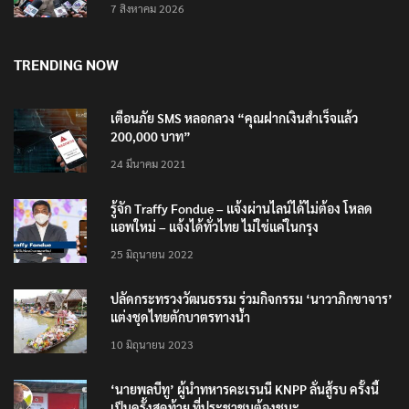
7 สิงหาคม 2026
TRENDING NOW
เตือนภัย SMS หลอกลวง “คุณฝากเงินสำเร็จแล้ว
200,000 บาท”
24 มีนาคม 2021
รู้จัก Traffy Fondue – แจ้งผ่านไลน์ได้ไม่ต้อง โหลด
แอพใหม่ – แจ้งได้ทั่วไทย ไม่ใช่แค่ในกรุง
25 มิถุนายน 2022
ปลัดกระทรวงวัฒนธรรม ร่วมกิจกรรม ‘นาวาภิกขาจาร’
แต่งชุดไทยตักบาตรทางน้ำ
10 มิถุนายน 2023
‘นายพลบีทู’ ผู้นำทหารคะเรนนี KNPP ลั่นสู้รบ ครั้งนี้
เป็นครั้งสุดท้าย ที่ประชาชนต้องชนะ