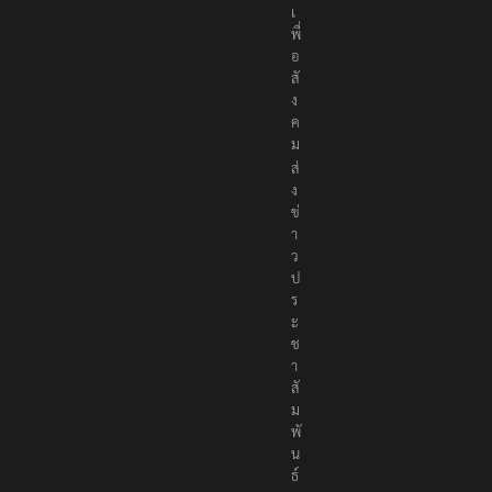
เ
พื่
อ
สั
ง
ค
ม
ส่
ง
ข่
า
ว
ป
ร
ะ
ช
า
สั
ม
พั
น
ธ์