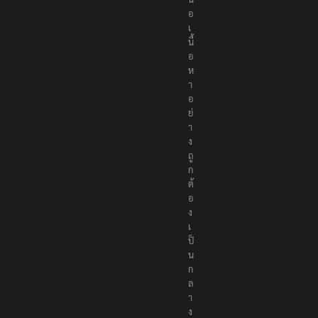
อ
เ
นื้
อ
ห
า
อ
ย่
า
ง
ถู
ก
ต้
อ
ง
เ
ป็
น
ก
ล
า
ง