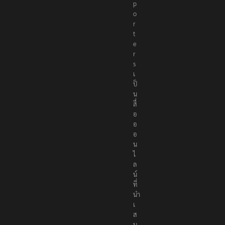
p
o
r
t
e
r
s
เ
ป็
น
สื่
อ
อ
อ
น
ไ
ล
น์
ที่
นำ
เ
ส
น