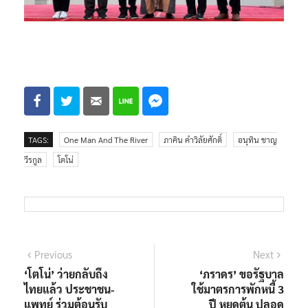
TAGS:
One Man And The River
ภาคิน คำวิลัยศักดิ์
อนุทิน ชาญ
วีรกูล
โตโน่
แนะแนว
Previous
Next
Previous
Next
post:
post:
‘โตโน่’ ว่ายกลับถึง
‘ภราดร’ ขอรัฐบาล
เรื่อง
ไทยแล้ว ประชาชน-
ใช้มาตรการพักหนี้ 3
แพทย์ ร่วมต้อนรับ
ปี หยุดต้น ปลอด