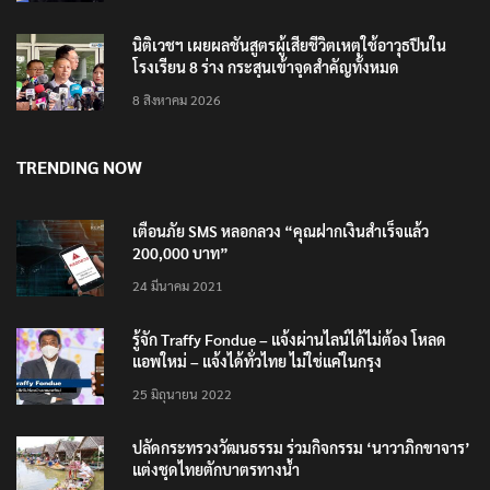
นิติเวชฯ เผยผลชันสูตรผู้เสียชีวิตเหตุใช้อาวุธปืนใน
โรงเรียน 8 ร่าง กระสุนเข้าจุดสำคัญทั้งหมด
8 สิงหาคม 2026
TRENDING NOW
เตือนภัย SMS หลอกลวง “คุณฝากเงินสำเร็จแล้ว
200,000 บาท”
24 มีนาคม 2021
รู้จัก Traffy Fondue – แจ้งผ่านไลน์ได้ไม่ต้อง โหลด
แอพใหม่ – แจ้งได้ทั่วไทย ไม่ใช่แค่ในกรุง
25 มิถุนายน 2022
ปลัดกระทรวงวัฒนธรรม ร่วมกิจกรรม ‘นาวาภิกขาจาร’
แต่งชุดไทยตักบาตรทางน้ำ