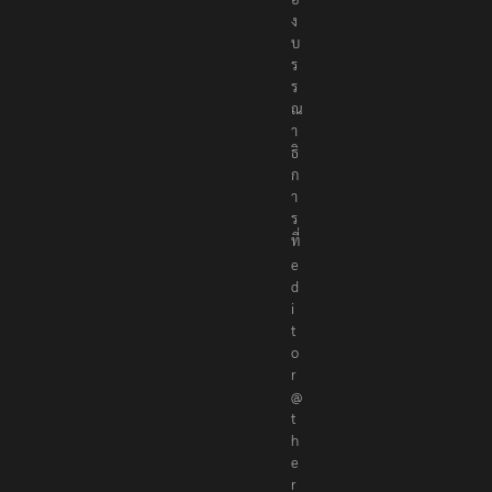
ง
บ
ร
ร
ณ
า
ธิ
ก
า
ร
ที่
e
d
i
t
o
r
@
t
h
e
r