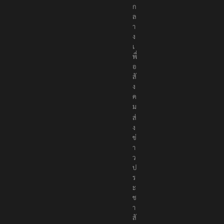
ก
ล
า
ง
เ
พื่
อ
สั
ง
ค
ม
ส่
ง
ข่
า
ว
ป
ร
ะ
ช
า
สั