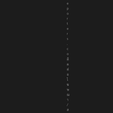
e
p
o
r
t
e
r
s
.
c
o
ติ
ด
ต่
อ
โ
ฆ
ษ
ณ
า
/
ส