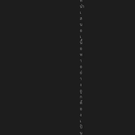
ที่
นำ
เ
ส
น
อ
เ
นื้
อ
ห
า
อ
ย่
า
ง
ถู
ก
ต้
อ
ง
เ
ป็
น