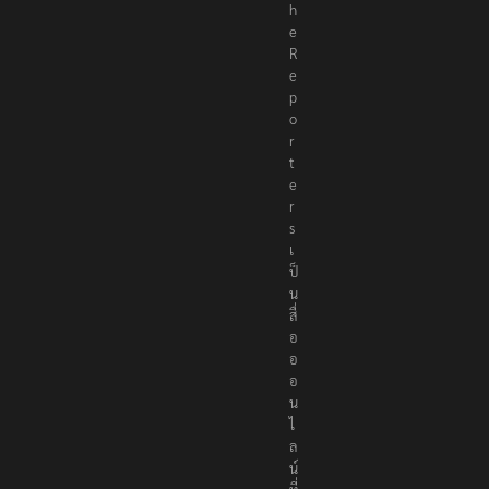
h
e
R
e
p
o
r
t
e
r
s
เ
ป็
น
สื่
อ
อ
อ
น
ไ
ล
น์