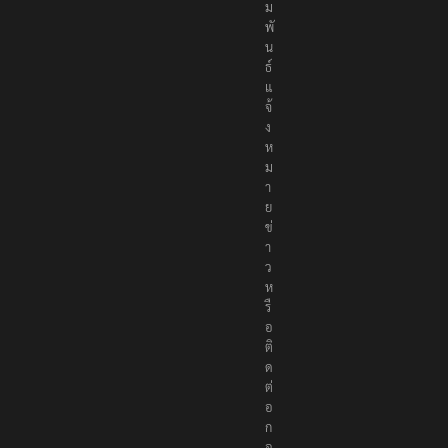
ม
พั
น
ธ์
แ
จ้
ง
ห
ม
า
ย
ข่
า
ว
ห
รื
อ
ติ
ด
ต่
อ
ก
อ