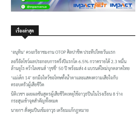
เรื่องล่าสุด
‘อนุทิน’ ควงภริยาชมงาน OTOP ศิลปาชีพ ประทีปไทยวันแรก
ลอรีอัลโชว์ผลประกอบการครึ่งปีแรกโต 6.5% กวาดรายได้ 2.3 หมื่น
ล้านยูโร คว้าไลเซนส์ ‘กุชชี่’ 50 ปี พร้อมส่ง 4 แบรนด์ใหม่บุกตลาดไทย
‘แม่เด็ก 14’ ยกมือไหว้ขอโทษทั้งน้ำตาและแสดงความเสียใจกับ
ครอบครัวผู้เสียชีวิต
นิติเวชฯ เผยผลชันสูตรผู้เสียชีวิตเหตุใช้อาวุธปืนในโรงเรียน 8 ร่าง
กระสุนเข้าจุดสำคัญทั้งหมด
นายกฯ สั่งคุมปืนเข้มอาวุธ เตรียมแก้กฎหมาย