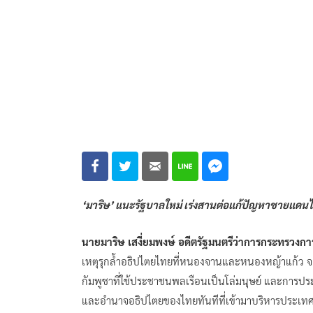
‘มาริษ’ แนะรัฐบาลใหม่ เร่งสานต่อแก้ปัญหาชายแด
นายมาริษ เสงี่ยมพงษ์ อดีตรัฐมนตรีว่าการกระทรวงก
เหตุรุกล้ำอธิปไตยไทยที่หนองจานและหนองหญ้าแก้ว จ.
กัมพูชาที่ใช้ประชาชนพลเรือนเป็นโล่มนุษย์ และการปร
และอำนาจอธิปไตยของไทยทันทีที่เข้ามาบริหารประเท