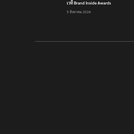
เวที Brand Inside Awards
2026 ชูความสำเร็จพัฒนา
5 สิงหาคม 2026
โครงสร้างพื้นฐานดิจิทัล
และบุคลากรยุค AI