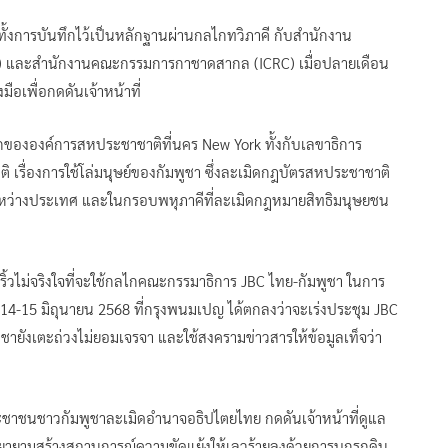
ั้งการบันทึกไว้เป็นหลักฐานผ่านกลไกทวิภาคี กับสำนักงาน
) และสำนักงานคณะกรรมการกาชาดสากล (ICRC) เมื่อปลายเดือน
มือเพื่อกดดันเจ้าหน้าที่
กขององค์การสหประชาชาติที่นคร New York ทั้งกับเลขาธิการ
ื่องการใช้โล่มนุษย์ของกัมพูชา ซึ่งละเมิดกฎบัตรสหประชาชาติ
่างประเทศ และในกรอบพหุภาคีที่ละเมิดกฎหมายสิทธิมนุษยชน
้วไม่จริงใจที่จะใช้กลไกคณะกรรมาธิการ JBC ไทย-กัมพูชา ในการ
่ 14-15 มิถุนายน 2568 ที่กรุงพนมเปญ ได้ตกลงว่าจะเร่งประชุม JBC
พูชายังเตะถ่วงไม่ยอมเจรจา และใช้สงครามข่าวสารให้ข้อมูลเท็จว่า
้ประชาชนชาวกัมพูชาละเมิดอำนาจอธิปไตยไทย กดดันเจ้าหน้าที่ดูแล
ามสร้างสถานการณ์ความขัดแย้งให้เลวร้ายลงด้วยการบุกรุกดิน