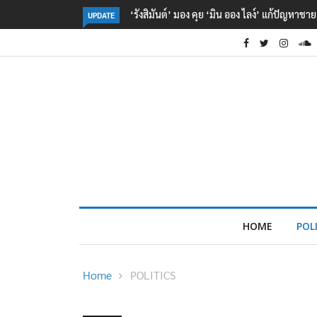
‘รังสิมันต์’ มอง คุย ‘มิน ออง ไลง์’ แก้ปัญหาช
UPDATE
HOME
POL
Home
POLITICS