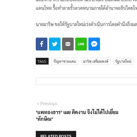
แดนไทย รื้อทำลายรั้วลวดหนามภายใต้อำนาจอธิปไตยไ
นายมาริษ ขอให้รัฐบาลใหม่เร่งดำเนินการโดยคำนึงถ
TAGS:
ปัญหาชายแดน
มาริษ เสงี่ยมพงษ์
รัฐบาลใหม่
แนะแนว
Previous
Previous
post:
’แพทองธาร‘ เผย ติดงาน จึงไม่ได้ไปเยี่ยม
เรื่อง
‘ทักษิณ‘
RELATED POSTS