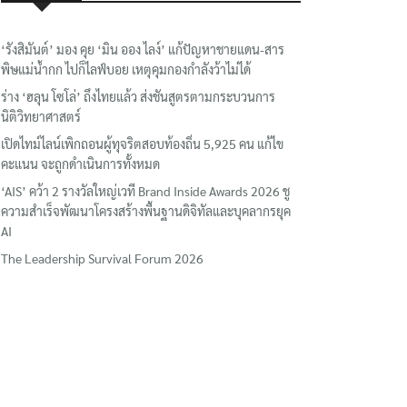
‘รังสิมันต์’ มอง คุย ‘มิน ออง ไลง์’ แก้ปัญหาชายแดน-สาร
พิษแม่น้ำกก ไปก็ไลฟ์บอย เหตุคุมกองกำลังว้าไม่ได้
ร่าง ‘ฮลุน โซโล่’ ถึงไทยแล้ว ส่งชันสูตรตามกระบวนการ
นิติวิทยาศาสตร์
เปิดไทม์ไลน์เพิกถอนผู้ทุจริตสอบท้องถิ่น 5,925 คน แก้ไข
คะแนน จะถูกดำเนินการทั้งหมด
‘AIS’ คว้า 2 รางวัลใหญ่เวที Brand Inside Awards 2026 ชู
ความสำเร็จพัฒนาโครงสร้างพื้นฐานดิจิทัลและบุคลากรยุค
AI
The Leadership Survival Forum 2026