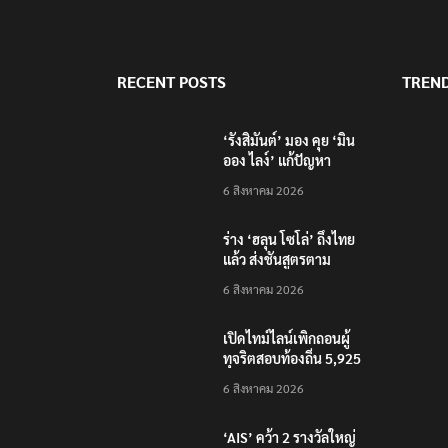
RECENT POSTS
TREN
‘รังสิมันต์’ มอง คุย ‘มิน
ออง ไลง์’ แก้ปัญหา
ชายแดน-สารพิษแม่น้ำกก
6 สิงหาคม 2026
ไปก็ไลฟ์บอย เหตุคุมกอง
กำลังว้าไม่ได้
ร่าง ‘ฮลุน โซโล่’ ถึงไทย
แล้ว ส่งชันสูตรตาม
กระบวนการ
6 สิงหาคม 2026
นิติวิทยาศาสตร์
เปิดไทม์ไลน์เพิกถอนผู้
ทุจริตสอบท้องถิ่น 5,925
คน แก้ไขคะแนน จะถูก
6 สิงหาคม 2026
ดำเนินการทั้งหมด
‘AIS’ คว้า 2 รางวัลใหญ่