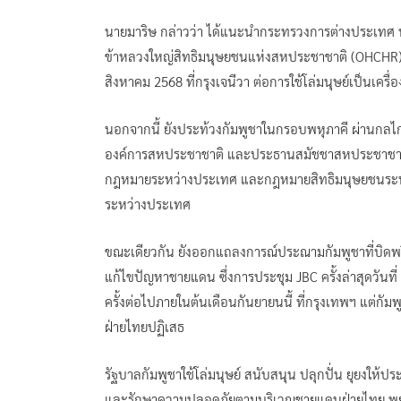
นายมาริษ กล่าวว่า ได้แนะนำกระทรวงการต่างประเทศ ท
ข้าหลวงใหญ่สิทธิมนุษยชนแห่งสหประชาชาติ (OHCHR
สิงหาคม 2568 ที่กรุงเจนีวา ต่อการใช้โล่มนุษย์เป็นเครื่อง
นอกจากนี้ ยังประท้วงกัมพูชาในกรอบพหุภาคี ผ่านกลไ
องค์การสหประชาชาติ และประธานสมัชชาสหประชาชาติ เร
กฎหมายระหว่างประเทศ และกฎหมายสิทธิมนุษยชนระหว
ระหว่างประเทศ
ขณะเดียวกัน ยังออกแถลงการณ์ประณามกัมพูชาที่บิดพริ
แก้ไขปัญหาชายแดน ซึ่งการประชุม JBC ครั้งล่าสุดวันที
ครั้งต่อไปภายในต้นเดือนกันยายนนี้ ที่กรุงเทพฯ แต่กัม
ฝ่ายไทยปฏิเสธ
รัฐบาลกัมพูชาใช้โล่มนุษย์ สนับสนุน ปลุกปั่น ยุยงให
และรักษาความปลอดภัยตามบริเวณชายแดนฝ่ายไทย พยาย