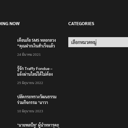
DING NOW
CATEGORIES
เตือนภัย SMS หลอกลวง
Categories
“คุณฝากเงินสำเร็จแล้ว
200,000 บาท”
24 มีนาคม 2021
รู้จัก Traffy Fondue –
แจ้งผ่านไลน์ได้ไม่ต้อง
โหลดแอพใหม่ – แจ้งได้
25 มิถุนายน 2022
ทั่วไทย ไม่ใช่แค่ในกรุง
ปลัดกระทรวงวัฒนธรรม
ร่วมกิจกรรม ‘นาวา
ภิกขาจาร’ แต่งชุดไทย
10 มิถุนายน 2023
ตักบาตรทางน้ำ
‘นายพลบีทู’ ผู้นำทหารคะ