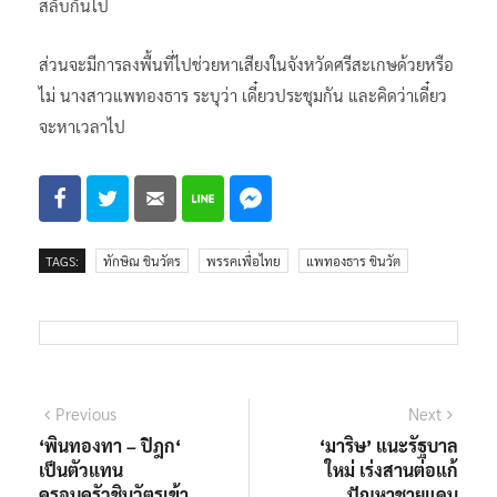
ส่วนจะมีการลงพื้นที่ไปช่วยหาเสียงในจังหวัดศรีสะเกษด้วยหรือ
ไม่ นางสาวแพทองธาร ระบุว่า เดี๋ยวประชุมกัน และคิดว่าเดี๋ยว
จะหาเวลาไป
TAGS:
ทักษิณ ชินวัตร
พรรคเพื่อไทย
แพทองธาร ชินวัต
แนะแนว
Previous
Next
Previous
Next
post:
post:
‘พินทองทา – ปิฎก‘
‘มาริษ’ แนะรัฐบาล
เรื่อง
เป็นตัวแทน
ใหม่ เร่งสานต่อแก้
ครอบครัวชินวัตรเข้า
ปัญหาชายแดน
เยี่ยม ’ทักษิณ‘