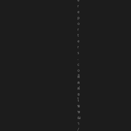
e
p
o
r
t
e
r
s
.
c
o
ติ
ด
ต่
อ
โ
ฆ
ษ
ณ
า
/
ส