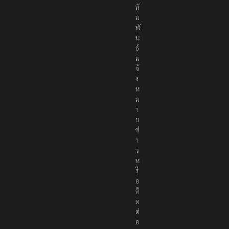
ม
พั
น
ธ์
แ
จ้
ง
ห
ม
า
ย
ข่
า
ว
ห
รื
อ
ติ
ด
ต่
อ
ก