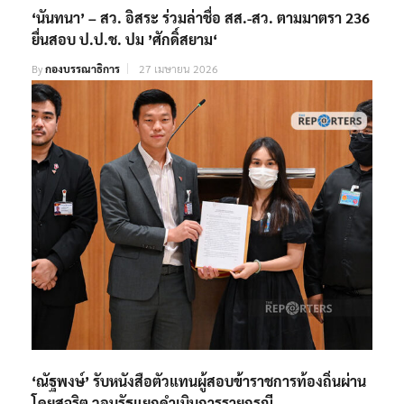
ยื่นสอบ ป.ป.ช. ปม ’ศักดิ์สยาม‘
By
กองบรรณาธิการ
27 เมษายน 2026
‘ณัฐพงษ์’ รับหนังสือตัวแทนผู้สอบข้าราชการท้องถิ่นผ่าน
โดยสุจริต วอนรัฐแยกดำเนินการรายกรณี