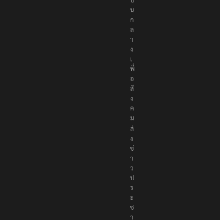
ก
ล
า
ง
เ
พื่
อ
สั
ง
ค
ม
ส่
ง
ข่
า
ว
ป
ร
ะ
ช
า
สั