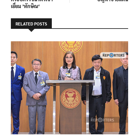
RELATED POSTS
‘นันทนา’ – สว. อิสระ ร่วมล่าชื่อ สส.-สว. ตามมาตรา 236