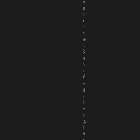
อ
ง
บ
ร
ร
ณ
า
ธิ
ก
า
ร
ที่
e
d
i
t
o
r
@
t
h
e
r