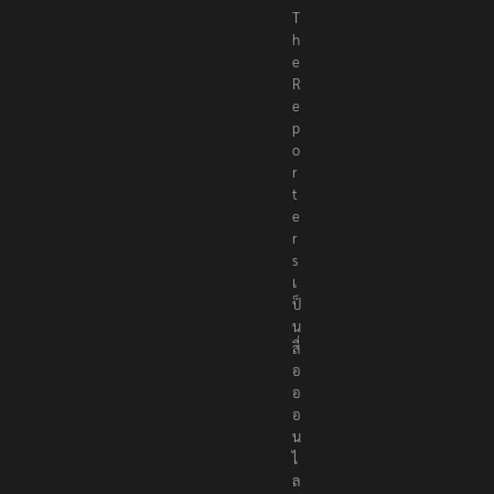
h
e
R
e
p
o
r
t
e
r
s
เ
ป็
น
สื่
อ
อ
อ
น
ไ
ล
น์