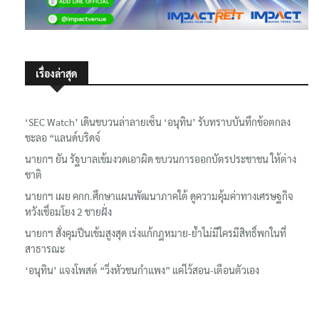
เรื่องล่าสุด
‘SEC Watch’ เดินขบวนล่าลายเซ็น ‘อนุทิน’ รับทราบบันทึกข้อตกลง
ชะลอ “แลนด์บริดจ์
นายกฯ ยัน รัฐบาลเข้มงวดเอาผิด ขบวนการออกบัตรประชาชน ให้ต่าง
ชาติ
นายกฯ เผย คกก.ศึกษาแผนพัฒนาภาคใต้ ดูความคุ้มค่าทางเศรษฐกิจ
หวังเชื่อมโยง 2 ชายฝั่ง
นายกฯ สั่งคุมปืนเข้มสูงสุด เร่งแก้กฎหมาย-ย้ำไม่มีใครมีสิทธิ์พกในที่
สาธารณะ
‘อนุทิน’ แจงโพสต์ “วิ่งหัวชนกำแพง” แค่ไว้สอน-เตือนตัวเอง