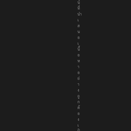
ที่
นำ
เ
ส
น
อ
เ
นื้
อ
ห
า
อ
ย่
า
ง
ถู
ก
ต้
อ
ง
เ
ป็
น