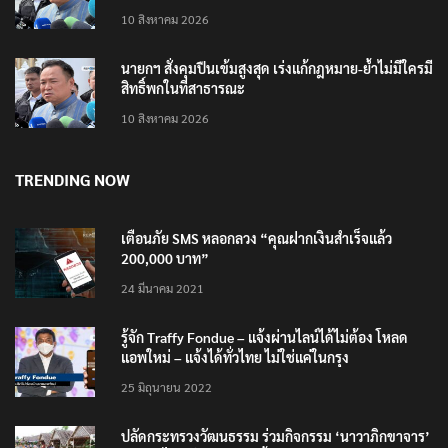
นายกฯ สั่งคุมปืนเข้มสูงสุด เร่งแก้กฎหมาย-ย้ำไม่มีใครมี
สิทธิ์พกในที่สาธารณะ
10 สิงหาคม 2026
TRENDING NOW
เตือนภัย SMS หลอกลวง “คุณฝากเงินสำเร็จแล้ว
200,000 บาท”
24 มีนาคม 2021
รู้จัก Traffy Fondue – แจ้งผ่านไลน์ได้ไม่ต้อง โหลด
แอพใหม่ – แจ้งได้ทั่วไทย ไม่ใช่แค่ในกรุง
25 มิถุนายน 2022
ปลัดกระทรวงวัฒนธรรม ร่วมกิจกรรม ‘นาวาภิกขาจาร’
แต่งชุดไทยตักบาตรทางน้ำ