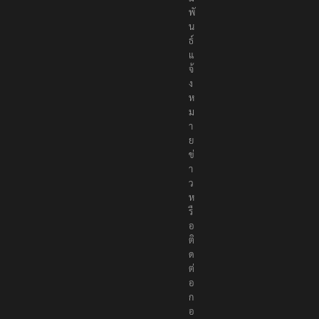
พั
น
ธ์
แ
จ้
ง
ห
ม
า
ย
ข่
า
ว
ห
รื
อ
ติ
ด
ต่
อ
ก
อ