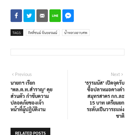
TAGS:
กิตติ์ชนม์ จันยะรมณ์
น้ำหลวงอาบศพ
แนะแนว
Previous
Next
Previous
Next
post:
post:
นายกฯ เรียก
‘ธรรมนัส’ เปิดจุดรับ
เรื่อง
’พล.ต.ท.สำราญ‘ คุย
ซื้อปลาหมอคางดำ
ส่วนตัว กำชับความ
สมุทรสาคร กก.ละ
ปลอดภัยของเจ้า
15 บาท เตรียมยก
หน้าที่ผู้ปฏิบัติงาน
ระดับเป็นวาระแห่ง
ชาติ
RELATED POSTS