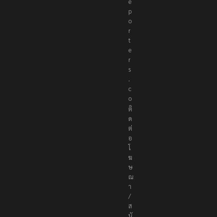
e
p
o
r
t
e
r
s
.
c
o
ติ
ด
ต่
อ
โ
ฆ
ษ
ณ
า
/
ส
นั