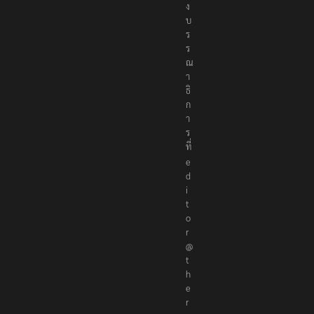
ง
บ
ร
ร
ณ
า
ธิ
ก
า
ร
ที่
e
d
i
t
o
r
@
t
h
e
r