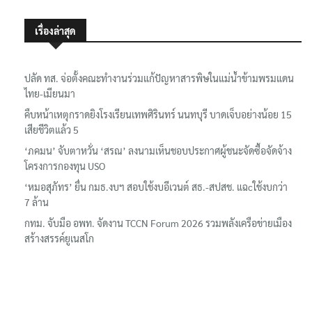
เรื่องล่าสุด
ปลัด ทส. จ่อตั้งคณะทำงานร่วมแก้ปัญหาสารพิษในแม่น้ำข้ามพรมแดน
ไทย-เมียนมา
คืบหน้าเหตุกราดยิงโรงเรียนเทพศิรินทร์ นนทบุรี บาดเจ็บอย่างน้อย 15
เสียชีวิตแล้ว 5
‘ภคมน’ จับตาหวั่น ‘สรณ’ ลงนามเห็นชอบประกาศผู้ชนะจัดซื้อจัดจ้าง
โครงการกองทุน USO
‘หมอสุภัทร’ ยื่น กมธ.งบฯ สอบใช้งบอีเวนต์ สธ.-สปสช. แฉcใช้งบกว่า
7 ล้าน
กทม. จับมือ อพท. จัดงาน TCCN Forum 2026 รวมพลังเครือข่ายเมือง
สร้างสรรค์ยูเนสโก