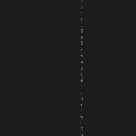
ก
ล
า
ง
เ
พื่
อ
สั
ง
ค
ม
ส่
ง
ข่
า
ว
ป
ร
ะ
ช
า
สั
ม