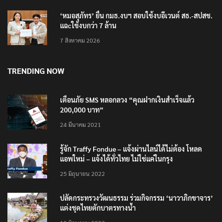
‘หมอสุภัทร’ ยื่น กมธ.งบฯ สอบใช้งบอีเวนต์ สธ.-สปสช.
แฉcใช้งบกว่า 7 ล้าน
7 สิงหาคม 2026
TRENDING NOW
เตือนภัย SMS หลอกลวง “คุณฝากเงินสำเร็จแล้ว
200,000 บาท”
24 มีนาคม 2021
รู้จัก Traffy Fondue – แจ้งผ่านไลน์ได้ไม่ต้อง โหลด
แอพใหม่ – แจ้งได้ทั่วไทย ไม่ใช่แค่ในกรุง
25 มิถุนายน 2022
ปลัดกระทรวงวัฒนธรรม ร่วมกิจกรรม ‘นาวาภิกขาจาร’
แต่งชุดไทยตักบาตรทางน้ำ