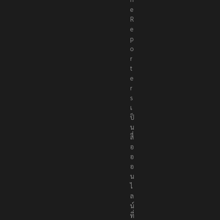
e
R
e
p
o
r
t
e
r
s
เ
ป็
น
สื่
อ
อ
อ
น
ไ
ล
น์
ที่