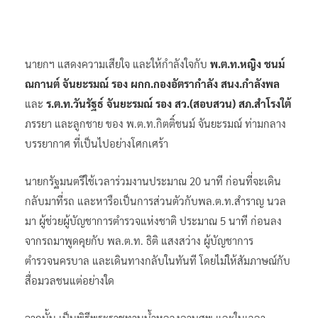
นายกฯ แสดงความเสียใจ และให้กำลังใจกับ
พ.ต.ท.หญิง ชนม์
ณกานต์ จันยะรมณ์ รอง ผกก.กองอัตรากำลัง สนง.กำลังพล
และ
ร.ต.ท.วันรัฐธ์ จันยะรมณ์ รอง สว.(สอบสวน) สภ.สำโรงใต้
ภรรยา และลูกชาย ของ พ.ต.ท.กิตติ์ชนม์ จันยะรมณ์ ท่ามกลาง
บรรยากาศ ที่เป็นไปอย่างโศกเศร้า
นายกรัฐมนตรีใช้เวลาร่วมงานประมาณ 20 นาที ก่อนที่จะเดิน
กลับมาที่รถ และหารือเป็นการส่วนตัวกับพล.ต.ท.สำราญ นวล
มา ผู้ช่วยผู้บัญชาการตำรวจแห่งชาติ ประมาณ 5 นาที ก่อนลง
จากรถมาพูดคุยกับ พล.ต.ท. ธิติ แสงสว่าง ผู้บัญชาการ
ตำรวจนครบาล และเดินทางกลับในทันที โดยไม่ให้สัมภาษณ์กับ
สื่อมวลชนแต่อย่างใด
จากนั้น เป็นพิธีพระราชทานน้ำหลวงอาบศพ และในเวลา