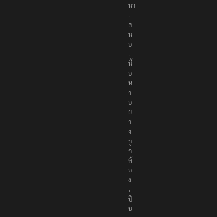
นำ
เ
ส
น
อ
เ
นื้
อ
ห
า
อ
ย่
า
ง
ถู
ก
ต้
อ
ง
เ
ป็
น