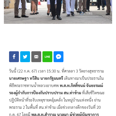
วันนี้ (22 ก.ค. 67) เวลา 15:30 น. ที่ศาลลา 3 วัดยางสุทธาราม
นายเศรษฐา ทวีสิน นายกรัฐมนตรี
เดินทางมาเป็นประธานใน
พิธีพระราชทานน้ำหลวงอาบศพ
พ.ต.ท.กิตติ์ชนม์ จันยะรมณ์
รองผู้กำกับการป้องกันปราบปราม สน.ท่าข้าม
ที่เสียชีวิตขณะ
ปฎิบัติหน้าที่ระงับเหตุชายคลุ้มคลั่ง ในหมู่บ้านแห่งหนึ่ง ย่าน
พระราม 2 ในพื้นที่ สน.ท่าข้าม เมื่อช่วงกลางดึกของวันที่ 20
ก.ค. 67 โดยมี
พล.ต.ท.สำราญ นวลมา ผู้ช่วยผู้บัญชาการ