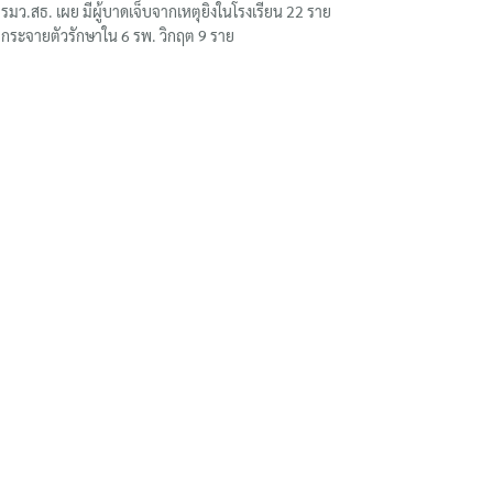
รมว.สธ. เผย มีผู้บาดเจ็บจากเหตุยิงในโรงเรียน 22 ราย
กระจายตัวรักษาใน 6 รพ. วิกฤต 9 ราย