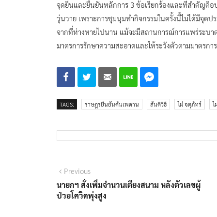
จุดยืนและยืนยันหลักการ 3 ข้อเรียกร้องและที่สำคัญค
วุ่นวาย เพราะการชุมนุมทำกิจกรรมในครั้งนี้ไม่ได้มีจุ
จากที่ห่างหายไปนาน แม้จะมีสถานการณ์การแพร่ระบาดข
มาตรการรักษาความสะอาดและให้ระวังตัวตามมาตรการเพื
TAGS:
ราษฎรยืนยันดันเพดาน
สันติวิธี
ไผ่ จตุภัทร์
ไ
แนะแนว
Previous
Previous
post:
นายกฯ สั่งเพิ่มจำนวนเตียงสนาม หลังตัวเลขผู้
เรื่อง
ป่วยโควิดพุ่งสูง