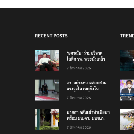
RECENT POSTS
TREN
‘ยศชนัน’ ร่วมบริจาค
โลหิต รพ. พระนั่งเกล้า
ช่วยเหยื่อเหตุ รร.
7 สิงหาคม 2026
เทพศิรินทร์ นนทบุรี
ตร. อยู่ระหว่างสอบสวน
แรงจูงใจ เหตุยิงใน
โรงเรียนเทพศิรินทร์
7 สิงหาคม 2026
นนทบุรี พบเด็กก่อเหตุ
เครียดเรื่องเรียน
นายกฯ กลับเข้าทำเนียบฯ
พร้อม ผบ.ตร.-ผบช.ก.
คาดถกปราบปรามอาวุธ
7 สิงหาคม 2026
ปืนเถื่อน