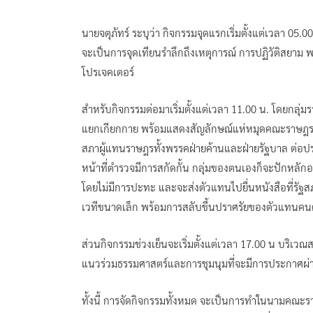
นายจตุภัทร์ ระบุว่า กิจกรรมจุดแรกเริ่มตั้งแต่เวลา 05
จะเป็นการจุดเทียนรำลึกถึงเหตุการณ์ การปฏิวัติสยา
โปรเจคเตอร์
สำหรับกิจกรรมต่อมาเริ่มตั้งแต่เวลา 11.00 น. โดยกลุ
แยกเกียกกาย พร้อมแสดงสัญลักษณ์แห่หมุดคณะราษฎร โด
สภาผู้แทนราษฎรทั้งพรรคฝ่ายค้านและฝ่ายรัฐบาล ต่อประเ
หน้าที่ตำรวจมีการสกัดกั้น กลุ่มของตนเองก็จะปักหลัก
โดยไม่มีการปะทะ และจะส่งตัวแทนไปยื่นหนังสือที่รัฐส
เวทีขนาดเล็ก พร้อมการสลับขึ้นปราศรัยของตัวแทนคน
ส่วนกิจกรรมช่วงเย็นจะเริ่มตั้งแต่เวลา 17.00 น บริเ
แนวร่วมธรรมศาสตร์และการชุมนุมที่จะมีการประกาศผ่า
ทั้งนี้ การจัดกิจกรรมทั้งหมด จะเป็นการทำในนามคณ