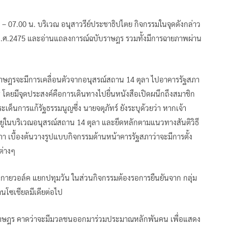
.00 – 07.00 น. บริเวณ อนุสาวรีย์ประชาธิปไตย กิจกรรมในจุดดังกล่าว
ม พ.ศ.2475 และอ่านแถลงการณ์ฉบับราษฎร รวมทั้งมีการฉายภาพผ่าน
่มราษฎรจะมีการเคลื่อนตัวจากอนุสรณ์สถาน 14 ตุลา ไปอาคารรัฐสภา
ยมีจุดประสงค์คือการเดินทางไปยื่นหนังสือเปิดผนึกถึงสมาชิก
ด็นการแก้รัฐธรรมนูญซึ่ง นายจตุภัทร์ ยังระบุด้วยว่า หากเจ้า
อยู่ในบริเวณอนุสรณ์สถาน 14 ตุลา และยึดหลักตามแนวทางสันติวิธี
ภา เบื้องต้นวางรูปแบบกิจกรรมด้านหน้าคารรัฐสภาว่าจะมีการตั้ง
ต่างๆ
วณสกายวอล์ค แยกปทุมวัน ในส่วนกิจกรรมต้องรอการยืนยันจาก กลุ่ม
นโซเชียลมีเดียต่อไป
ะราษฎร คาดว่าจะมีมวลชนออกมาร่วมประมาณหลักพันคน เพื่อแสดง