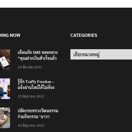
DING NOW
CATEGORIES
เตือนภัย SMS หลอกลวง
Categories
“คุณฝากเงินสำเร็จแล้ว
200,000 บาท”
24 มีนาคม 2021
รู้จัก Traffy Fondue –
แจ้งผ่านไลน์ได้ไม่ต้อง
โหลดแอพใหม่ – แจ้งได้
25 มิถุนายน 2022
ทั่วไทย ไม่ใช่แค่ในกรุง
ปลัดกระทรวงวัฒนธรรม
ร่วมกิจกรรม ‘นาวา
ภิกขาจาร’ แต่งชุดไทย
10 มิถุนายน 2023
ตักบาตรทางน้ำ