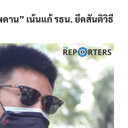
ดาน” เน้นแก้ รธน. ยึดสันติวิธี