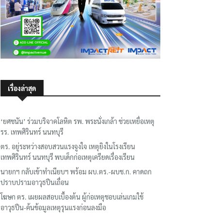
เรื่องล่าสุด
‘ยศชนัน’ ร่วมบริจาคโลหิต รพ. พระนั่งเกล้า ช่วยเหยื่อเหตุ
รร. เทพศิรินทร์ นนทบุรี
ตร. อยู่ระหว่างสอบสวนแรงจูงใจ เหตุยิงในโรงเรียน
เทพศิรินทร์ นนทบุรี พบเด็กก่อเหตุเครียดเรื่องเรียน
นายกฯ กลับเข้าทำเนียบฯ พร้อม ผบ.ตร.-ผบช.ก. คาดถก
ปราบปรามอาวุธปืนเถื่อน
โฆษก ตร. เผยผลสอบเบื้องต้น ผู้ก่อเหตุชอบเล่นเกมใช้
อาวุธปืน-ค้นข้อมูลเหตุรุนแรงก่อนลงมือ