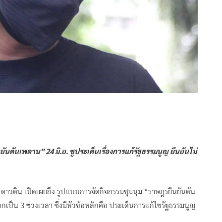
นดันเพดาน” 24 มิ.ย. ชูประเด็นเรื่องการแก้รัฐธรรมนูญ ยืนยันไม่
 ไผ่ ดาวดิน เปิดเผยถึง รูปแบบการจัดกิจกรรมชุมนุม “ราษฎรยืนยันดัน
กเป็น 3 ช่วงเวลา ซึ่งมีหัวข้อหลักคือ ประเด็นการแก้ไขรัฐธรรมนูญ