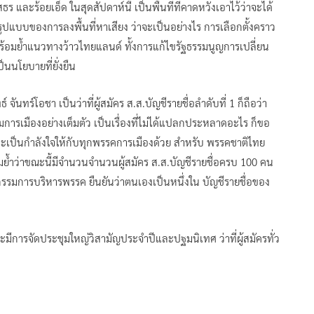
ธร และร้อยเอ็ด ในสุดสัปดาห์นี้ เป็นพื้นที่ที่คาดหวังเอาไว้ว่าจะได้
ปแบบของการลงพื้นที่หาเสียง ว่าจะเป็นอย่างไร การเลือกตั้งคราว
ขต พร้อมย้ำแนวทางว้าวไทยแลนด์ ทั้งการแก้ไขรัฐธรรมนูญการเปลี่ยน
นนโยบายที่ยั่งยืน
นทร์โอชา เป็นว่าที่ผู้สมัคร ส.ส.บัญชีรายชื่อลำดับที่ 1 ก็ถือว่า
ารเมืองอย่างเต็มตัว เป็นเรื่องที่ไม่ได้แปลกประหลาดอะไร ก็ขอ
เป็นกำลังใจให้กับทุกพรรคการเมืองด้วย สำหรับ พรรคชาติไทย
 พร้อมย้ำว่าขณะนี้มีจำนวนจำนวนผู้สมัคร ส.ส.บัญชีรายชื่อครบ 100 คน
กรรมการบริหารพรรค ยืนยันว่าตนเองเป็นหนึ่งใน บัญชีรายชื่อของ
จะมีการจัดประชุมใหญ่วิสามัญประจำปีและปฐมนิเทศ ว่าที่ผู้สมัครทั่ว