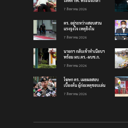
โลหิต รพ. พระนั่งเกล้า
ช่วยเหยื่อเหตุ รร.
7 สิงหาคม 2026
เทพศิรินทร์ นนทบุรี
ตร. อยู่ระหว่างสอบสวน
แรงจูงใจ เหตุยิงใน
โรงเรียนเทพศิรินทร์
7 สิงหาคม 2026
นนทบุรี พบเด็กก่อเหตุ
เครียดเรื่องเรียน
นายกฯ กลับเข้าทำเนียบฯ
พร้อม ผบ.ตร.-ผบช.ก.
คาดถกปราบปรามอาวุธ
7 สิงหาคม 2026
ปืนเถื่อน
โฆษก ตร. เผยผลสอบ
เบื้องต้น ผู้ก่อเหตุชอบเล่น
เกมใช้อาวุธปืน-ค้นข้อมูล
7 สิงหาคม 2026
เหตุรุนแรงก่อนลงมือ