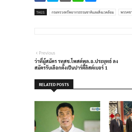
TAGS:
กระทรวงทรัพยากรธรรมชาติและสิ่งแวดล้อม
พรรคชา
แนะแนว
Previous
Previous
post:
ว่าที่ผู้สมัคร รทสช.โพสต์พล.อ.ประยุทธ์ ลง
เรื่อง
สมัครรับเลือกตั้งเป็นปาร์ตี้ลิสต์เบอร์ 1
RELATED POSTS