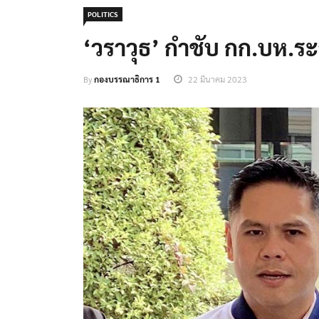
POLITICS
‘วราวุธ’ กำชับ กก.บห.ระ
By
กองบรรณาธิการ 1
22 มีนาคม 2023