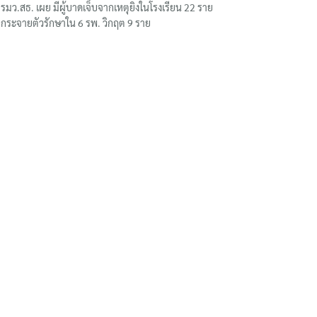
รมว.สธ. เผย มีผู้บาดเจ็บจากเหตุยิงในโรงเรียน 22 ราย
กระจายตัวรักษาใน 6 รพ. วิกฤต 9 ราย