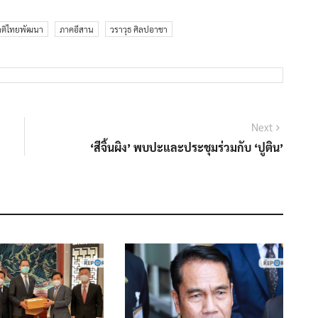
ติไทยพัฒนา
ภาคอีสาน
วราวุธ ศิลปอาชา
Next
Next
post:
‘สีจิ้นผิง’ พบปะและประชุมร่วมกับ ‘ปูติน’