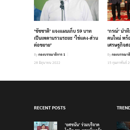
‘ชัชชาติ’ แจงแผนเก็บ 59 บาท
‘กรณ์​‘ นำ
เป็นเพดานรวมระยะ ‘ไข่แดง-ส่วน
คนใหม่ พร้
ต่อขยาย’
เศรษฐกิจส
By
กองบรรณาธิการ 1
By
กองบรรณาธิ
28 มิถุนายน 2022
15 กุมภาพันธ์ 
RECENT POSTS
TREN
‘ยศชนัน’ ร่วมบริจาค