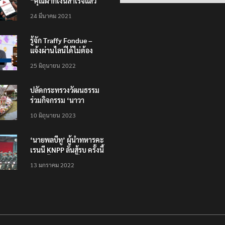
“คุณฝากเงินสำเร็จแล้ว
200,000 บาท”
24 มีนาคม 2021
รู้จัก Traffy Fondue –
แจ้งผ่านไลน์ได้ไม่ต้อง
โหลดแอพใหม่ – แจ้งได้
25 มิถุนายน 2022
ทั่วไทย ไม่ใช่แค่ในกรุง
ปลัดกระทรวงวัฒนธรรม
ร่วมกิจกรรม ‘นาวา
ภิกขาจาร’ แต่งชุดไทย
10 มิถุนายน 2023
ตักบาตรทางน้ำ
‘นายพลบีทู’ ผู้นำทหารคะ
เรนนี KNPP ลั่นสู้รบ ครั้งนี้
เป็นครั้งสุดท้าย ที่
13 มกราคม 2022
ประชาชนต้องชนะ