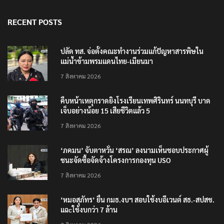
RECENT POSTS
ปลัด ทส. จ่อตั้งคณะทำงานร่วมแก้ปัญหาสารพิษใน
แม่น้ำข้ามพรมแดนไทย-เมียนมา
7 สิงหาคม 2026
คืบหน้าเหตุกราดยิงโรงเรียนเทพศิรินทร์ นนทบุรี บาด
เจ็บอย่างน้อย 15 เสียชีวิตแล้ว 5
7 สิงหาคม 2026
‘ภคมน’ จับตาหวั่น ‘สรณ’ ลงนามเห็นชอบประกาศผู้
ชนะจัดซื้อจัดจ้างโครงการกองทุน USO
7 สิงหาคม 2026
‘หมอสุภัทร’ ยื่น กมธ.งบฯ สอบใช้งบอีเวนต์ สธ.-สปสช.
แฉcใช้งบกว่า 7 ล้าน