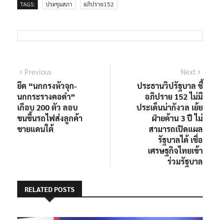
TAGS:
ประชุมสภา
อภิปราย152
แนะแนว
Previous
Next
Previous
Next
post:
post:
ยึด “นกกรงหัวจุก-
ประธานวิปรัฐบาล ชี้
เรื่อง
นกกระรางคอดำ”
อภิปราย 152 ไม่มี
เกือบ 200 ตัว ลอบ
ประเด็นน่ากังวล เย้ย
ขนขึ้นรถไฟส่งลูกค้า
ฝ่ายค้าน 3 ปี ไม่
ชายแดนใต้
สามารถเปิดแผล
รัฐบาลได้ เชื่อ
เศรษฐกิจไทยเข้า
ร่วมรัฐบาล
RELATED POSTS