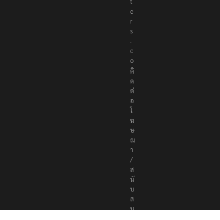
t
e
r
s
.
c
o
ติ
ด
ต่
อ
โ
ฆ
ษ
ณ
า
/
ส
นั
บ
ส
นุ
น