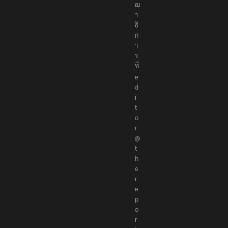
ณ
า
ธิ
ก
า
ร
ที่
e
d
i
t
o
r
@
t
h
e
r
e
p
o
r