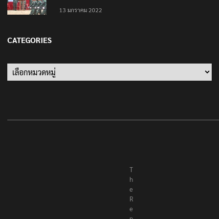
13 มกราคม 2022
CATEGORIES
Categories
T
h
e
R
e
p