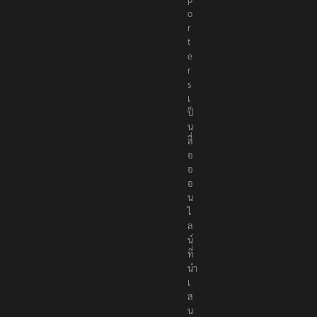
o
r
t
e
r
s
เ
ป็
น
สื่
อ
อ
อ
น
ไ
ล
น์
ที่
นำ
เ
ส
น