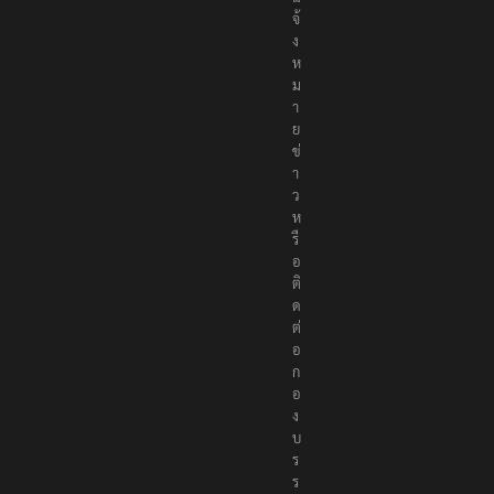
จ้
ง
ห
ม
า
ย
ข่
า
ว
ห
รื
อ
ติ
ด
ต่
อ
ก
อ
ง
บ
ร
ร