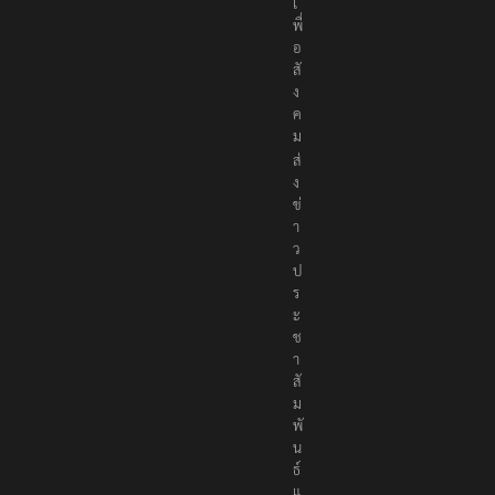
เ
พื่
อ
สั
ง
ค
ม
ส่
ง
ข่
า
ว
ป
ร
ะ
ช
า
สั
ม
พั
น
ธ์
แ