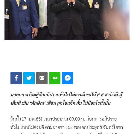
นายกฯ พร้อมสู้ศึกอภิปรายทั่วไปไม่ลงมติ ขอให้ ส.ส.สามัคคี-สู้
เต็มที่ เมิน ‘ทักษิณ’ เตือน ถูกไฮแจ็ค ลั่น ไม่มีอะไรทั้งนั้น
วันนี้ (17 ก.พ.65) เวลาประมาณ 09.00 น. ก่อนการอภิปราย
ทั่วไปแบบไม่ลงมติ ตามมาตรา 152 พลเอกประยุทธ์ จันทร์โอชา