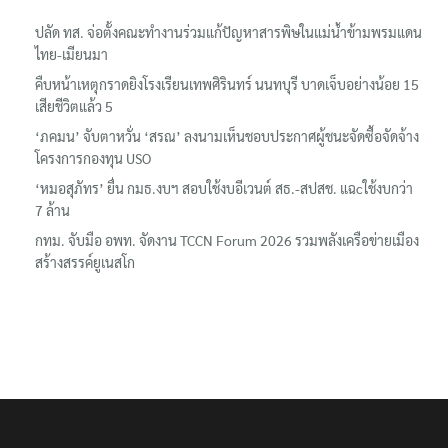
ปลัด ทส. จ่อตั้งคณะทำงานร่วมแก้ปัญหาสารพิษในแม่น้ำข้ามพรมแดน
ไทย-เมียนมา
คืบหน้าเหตุกราดยิงโรงเรียนเทพศิรินทร์ นนทบุรี บาดเจ็บอย่างน้อย 15
เสียชีวิตแล้ว 5
‘ภคมน’ จับตาหวั่น ‘สรณ’ ลงนามเห็นชอบประกาศผู้ชนะจัดซื้อจัดจ้าง
โครงการกองทุน USO
‘หมอสุภัทร’ ยื่น กมธ.งบฯ สอบใช้งบอีเวนต์ สธ.-สปสช. แฉcใช้งบกว่า
7 ล้าน
กทม. จับมือ อพท. จัดงาน TCCN Forum 2026 รวมพลังเครือข่ายเมือง
สร้างสรรค์ยูเนสโก