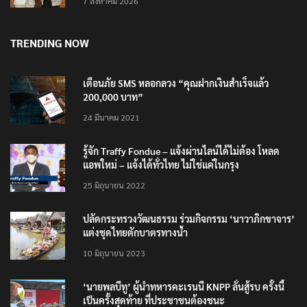
7 สิงหาคม 2026
TRENDING NOW
เตือนภัย SMS หลอกลวง “คุณฝากเงินสำเร็จแล้ว
200,000 บาท”
24 มีนาคม 2021
รู้จัก Traffy Fondue – แจ้งผ่านไลน์ได้ไม่ต้อง โหลด
แอพใหม่ – แจ้งได้ทั่วไทย ไม่ใช่แค่ในกรุง
25 มิถุนายน 2022
ปลัดกระทรวงวัฒนธรรม ร่วมกิจกรรม ‘นาวาภิกขาจาร’
แต่งชุดไทยตักบาตรทางน้ำ
10 มิถุนายน 2023
‘นายพลบีทู’ ผู้นำทหารคะเรนนี KNPP ลั่นสู้รบ ครั้งนี้
เป็นครั้งสุดท้าย ที่ประชาชนต้องชนะ