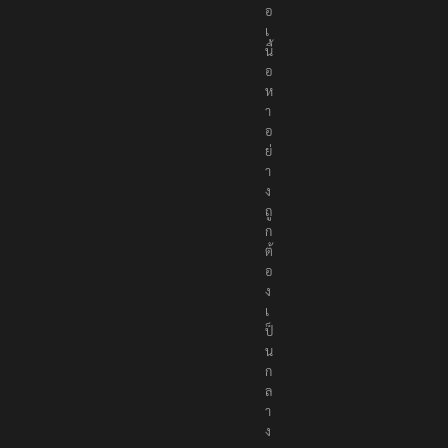
อ
เ
นื้
อ
ห
า
อ
ย่
า
ง
ถู
ก
ต้
อ
ง
เ
ป็
น
ก
ล
า
ง