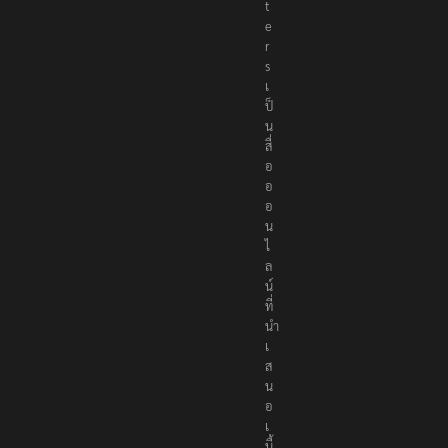
t
e
r
s
เ
ป็
น
สื่
อ
อ
อ
น
ไ
ล
น์
ที่
นำ
เ
ส
น
อ
เ
นื้