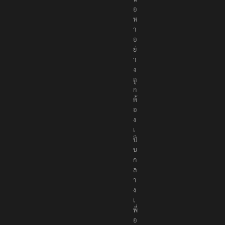
อ
ห
า
อ
ย่
า
ง
ถู
ก
ต้
อ
ง
เ
ป็
น
ก
ล
า
ง
เ
พื่
อ