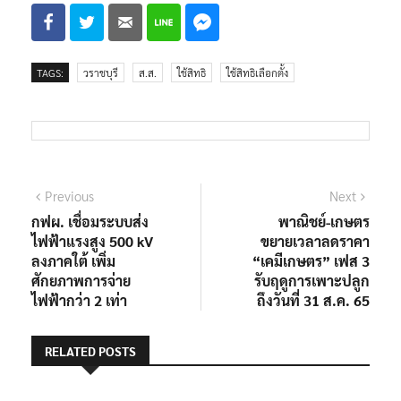
TAGS:
วราชบุรี
ส.ส.
ใช้สิทธิ
ใช้สิทธิเลือกตั้ง
แนะแนว
Previous
Next
Previous
Next
post:
post:
กฟผ. เชื่อมระบบส่ง
พาณิชย์-เกษตร
เรื่อง
ไฟฟ้าแรงสูง 500 kV
ขยายเวลาลดราคา
ลงภาคใต้ เพิ่ม
“เคมีเกษตร” เฟส 3
ศักยภาพการจ่าย
รับฤดูการเพาะปลูก
ไฟฟ้ากว่า 2 เท่า
ถึงวันที่ 31 ส.ค. 65
RELATED POSTS