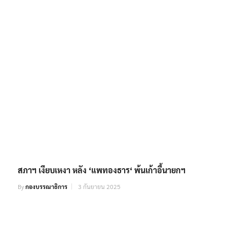
สภาฯ เงียบเหงา หลัง ‘แพทองธาร‘ พ้นเก้าอี้นายกฯ
By
กองบรรณาธิการ
3 กันยายน 2025