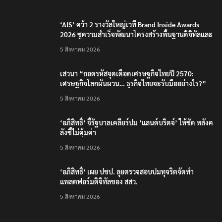
‘AIS’ คว้า 2 รางวัลใหญ่เวที Brand Inside Awards
2026 ชูความสำเร็จพัฒนาโครงสร้างพื้นฐานดิจิทัลและ
บุคลากรยุค AI
5 สิงหาคม 2026
เสวนา “ถอดรหัสจุดเดือดเศรษฐกิจไทยปี 2570:
เศรษฐกิจโลกผันผวน… ธุรกิจไทยจะรับมืออย่างไร?”
5 สิงหาคม 2026
‘อภิสิทธิ์’ จี้รัฐบาลเคลียร์ปม ‘แลนด์บริดจ์’ ให้ชัด หลังค
ลังชี้ไม่คุ้มค่า
5 สิงหาคม 2026
‘อภิสิทธิ์’ เผย ปชป. ลุยตรวจสอบปมทุจริตจัดทำ
แพลตฟอร์มดิจิทัลของ สสว.
5 สิงหาคม 2026