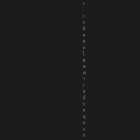
s
.
c
o
ติ
ด
ต่
อ
โ
ฆ
ษ
ณ
า
/
ส
นั
บ
ส
นุ
น
a
d