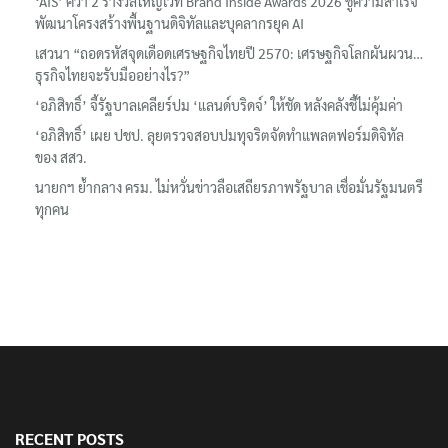
‘AIS’ คว้า 2 รางวัลใหญ่เวที Brand Inside Awards 2026 ชูความสำเร็จ
พัฒนาโครงสร้างพื้นฐานดิจิทัลและบุคลากรยุค AI
เสวนา “ถอดรหัสจุดเดือดเศรษฐกิจไทยปี 2570: เศรษฐกิจโลกผันผวน…
ธุรกิจไทยจะรับมืออย่างไร?”
‘อภิสิทธิ์’ จี้รัฐบาลเคลียร์ปม ‘แลนด์บริดจ์’ ให้ชัด หลังคลังชี้ไม่คุ้มค่า
‘อภิสิทธิ์’ เผย ปชป. ลุยตรวจสอบปมทุจริตจัดทำแพลตฟอร์มดิจิทัล
ของ สสว.
นายกฯ ย้ำกลาง ครม. ไม่หวั่นข่าวลือเสถียรภาพรัฐบาล เชื่อมั่นรัฐมนตรี
ทุกคน
RECENT POSTS