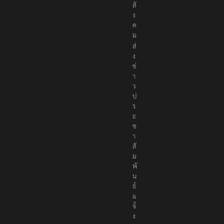
สั
ง
ค
ม
ส่
ง
ข่
า
ว
ป
ร
ะ
ช
า
สั
ม
พั
น
ธ์
แ
จ้
ง