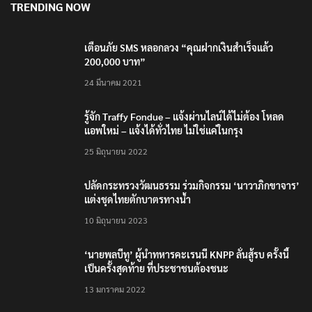
TRENDING NOW
เตือนภัย SMS หลอกลวง “คุณฝากเงินสำเร็จแล้ว
200,000 บาท”
24 มีนาคม 2021
รู้จัก Traffy Fondue – แจ้งผ่านไลน์ได้ไม่ต้อง โหลด
แอพใหม่ – แจ้งได้ทั่วไทย ไม่ใช่แค่ในกรุง
25 มิถุนายน 2022
ปลัดกระทรวงวัฒนธรรม ร่วมกิจกรรม ‘นาวาภิกขาจาร’
แต่งชุดไทยตักบาตรทางน้ำ
10 มิถุนายน 2023
‘นายพลบีทู’ ผู้นำทหารคะเรนนี KNPP ลั่นสู้รบ ครั้งนี้
เป็นครั้งสุดท้าย ที่ประชาชนต้องชนะ
13 มกราคม 2022