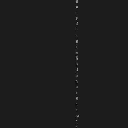
ห
ม
า
ย
ข่
า
ว
ห
รื
อ
ติ
ด
ต่
อ
ก
อ
ง
บ
ร
ร
ณ
า
ธิ