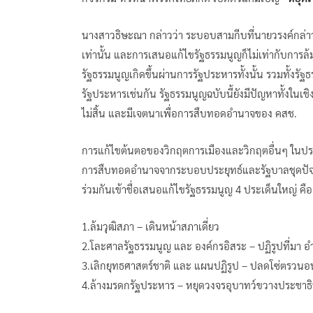
นางสาวธิษะณา กล่าวว่า ระบอบสามกีบที่นายวรงค์กล่าว
เท่านั้น และการเสนอแก้ไขรัฐธรรมนูญก็ไม่เท่ากับการล้
รัฐธรรมนูญเกิดขึ้นผ่านการรัฐประหารทั้งนั้น รวมทั้งรั
รัฐประหารเช่นกัน รัฐธรรมนูญฉบับนี้ยังมีปัญหาทั้งใน
ไม่สิ้น และมีเจตนาเพื่อการสืบทอดอำนาจของ คสช.
การแก้ไขต้นตอของวิกฤตการเมืองและวิกฤตอื่นๆ ในประ
การสืบทอดอำนาจจากระบอบประยุทธ์และรัฐบาลชุดปัจจุบ
ร่วมกันเข้าชื่อเสนอแก้ไขรัฐธรรมนูญ 4 ประเด็นใหญ่ คือ
1.ล้มวุฒิสภา – เดินหน้าสภาเดี่ยว
2.โละศาลรัฐธรรมนูญ และ องค์กรอิสระ – ปฏิรูปที่มา
3.เลิกยุทธศาสตร์ชาติ และ แผนปฏิรูป – ปลดโซ่ตรว
4.ล้างมรดกรัฐประหาร – หยุดวงจรอุบาทว์ขวางประชาธ