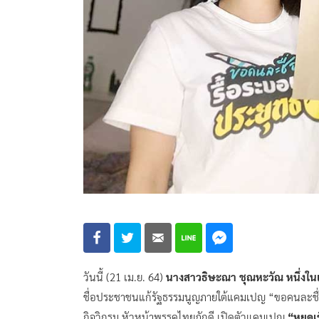
วันนี้ (21 เม.ย. 64)
นางสาวธิษะณา ชุณหะวัณ หนึ่งในแ
ชื่อประชาชนแก้รัฐธรรมนูญภายใต้แคมเปญ “ขอคนละชื่อ
กิจวิกรม หัวหน้าพรรคไทยภักดี เปิดตัวแคมเปญ
“หยุดเ