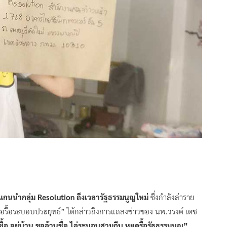
กนนำกลุ่ม Resolution ถึงเวลารัฐธรรมนูญใหม่
ซึ่งกำลังล่าราย
รื้อระบอบประยุทธ์” ได้กล่าวถึงการแถลงข่าวของ นพ.วรงค์ เดช
ชื้อ อยู่บ้าน ขอล้านชื่อ ไล่ระบอบสามกีบ หยุดรื้อรัฐธรรมนูญ”