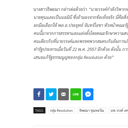
นางสาวธิษะณา กล่าวต่อด้วยว่า
“นายวรงค์กำลังวิพากษ์
นายทุนและเป็นนอมินี ซึ่งถ้ามองจากข้อเท็จจริง นี่คือสิ่
ยกมือเลือกให้ พล.อ.ประยุทธ์ จันทร์โอชา หัวหน้าคณะรัฐ
คนนี้มาจากการสรรหาและแต่งตั้งโดยคณะรักษาความสงบแห่
คนเดียวกับที่นายวรงค์และพรรคพวกสมคบกันล้มการเลือก
ทำรัฐประหารเมื่อวันที่ 22 พ.ค. 2557 อีกด้วย ดังนั้น 
เสนอแก้รัฐธรรมนูญของกลุ่ม Resolution ด้วย”
TAGS:
กลุ่ม Resolution
ธิษะณา ชุณหะวัณ
นพ.วรงค์ เด