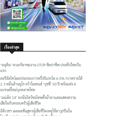
เรื่องล่าสุด
‘อนุทิน’ ควงภริยาชมงาน OTOP ศิลปาชีพ ประทีปไทยวัน
แรก
ลอรีอัลโชว์ผลประกอบการครึ่งปีแรกโต 6.5% กวาดรายได้
2.3 หมื่นล้านยูโร คว้าไลเซนส์ ‘กุชชี่’ 50 ปี พร้อมส่ง 4
แบรนด์ใหม่บุกตลาดไทย
‘แม่เด็ก 14’ ยกมือไหว้ขอโทษทั้งน้ำตาและแสดงความ
เสียใจกับครอบครัวผู้เสียชีวิต
นิติเวชฯ เผยผลชันสูตรผู้เสียชีวิตเหตุใช้อาวุธปืนใน