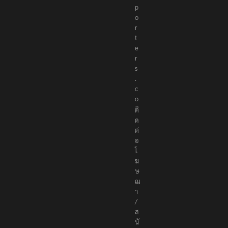
p
o
r
t
e
r
s
.
c
o
ติ
ด
ต่
อ
โ
ฆ
ษ
ณ
า
/
ส
นั