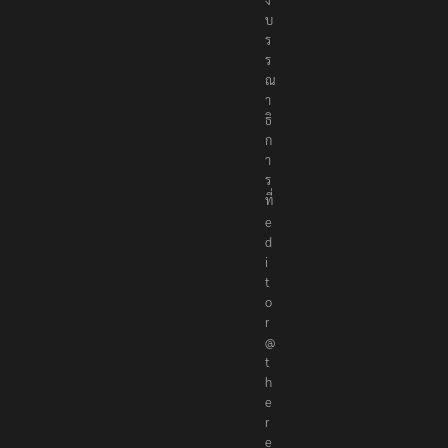
บ
ร
ร
ณ
า
ธิ
ก
า
ร
ที่
e
d
i
t
o
r
@
t
h
e
r
e