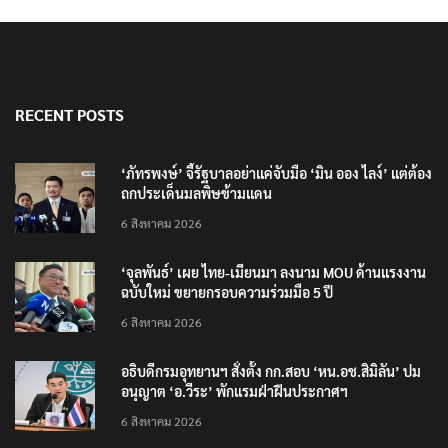
RECENT POSTS
‘ภัทรพงษ์’ จี้รัฐบาลอย่าแค่จับมือ ‘มิน ออง ไลง์’ แต่ต้อง
ถกประเด็นมลพิษข้ามแดน
6 สิงหาคม 2026
‘จุลพันธ์’ เผย ไทย-เมียนมา ลงนาม MOU ด้านแรงงาน
ฉบับใหม่ ขยายกรอบความร่วมมือ 5 ปี
6 สิงหาคม 2026
อธิบดีกรมอุทยานฯ​ สั่งตั้ง กก.สอบ ‘หน.อช.สิมิลัน’ ปม
อนุญาต ‘อ.วีระ’ พักแรมฝ่าฝืนประกาศฯ
6 สิงหาคม 2026