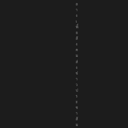
ล
า
ง
เ
พื่
อ
สั
ง
ค
ม
ส่
ง
ข่
า
ว
ป
ร
ะ
ช
า
สั
ม