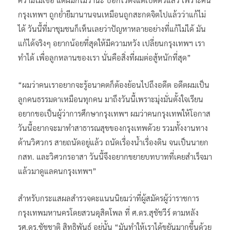
กรุงเทพฯ ถูกย่ำยีมานานจนเหมือนถูกสะกดจิตไปแล้วว่าแก้ไม่
ได้ วันนี้ที่มาชุมชนก็เห็นเลยว่าปัญหาหลายอย่างที่แก้ไม่ได้ มัน
แก้ได้จริงๆ อยากน้อยที่สุดให้มีความหวัง เปลี่ยนกรุงเทพฯ เรา
ทำได้ เพื่อลูกหลานของเรา นั่นคือสิ่งที่ผมต่อสู้หนักที่สุด”
“ผมว่าคนเราอยากจะรู้อนาคตก็ต้องย้อนไปถึงอดีต อดีตผมเป็น
ลูกคนธรรมดาเหมือนทุกคน มาถึงวันนี้เพราะมุ่งมั่นตั้งใจเรียน
อยากขอเป็นผู้ว่าการศึกษากรุงเทพฯ ผมว่าคนกรุงเทพให้โอกาส
วันนี้อยากจะมาทำสาธารณสุขของกรุงเทพด้วย รวมทั้งงานทาง
ด้านวิศวกร สายถนัดอยู่แล้ว ถนัดเรื่องน้ำเรื่องดิน จนเป็นนายก
กสท. และวิศวกรอาสา วันนี้จึงอยากขยายบทบาทที่เคยสำเร็จมา
แล้วมาดูแลคนกรุงเทพฯ”
สำหรับกระแสผลสำรวจคะแนนนิยมว่าที่ผู้สมัครผู้ว่าราชการ
กรุงเทพมหานครโดยสวนดุสิตโพล ที่ ศ.ดร.สุชัชวีร์ ตามหลัง
รศ.ดร.ชัชชาติ สิทธิพันธุ์ อยู่นั้น “มันทำให้เราได้ขยันมากขึ้นด้วย