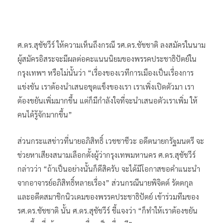
ศ.ดร.สุชัชวีร์ ให้ความเห็นถึงกรณี รศ.ดร.ชัชชาติ ลงสมัครในนาม
ผู้สมัครอิสระจะมีผลต่อคะแนนนิยมของพรรคประชาธิปัตย์ใน
กรุงเทพฯ หรือไม่นั้นว่า “เรื่องของเวทีการเมืองเป็นเรื่องการ
แข่งขัน เราต้องนำเสนอขุดแข็งของเรา เราเพิ่งเปิดตัวมา เรา
ต้องขยันเพิ่มมากขึ้น แต่ก็มีกำลังใจที่จะนำเสนอตัวเราเพิ่ม ให้
คนได้รู้จักมากขึ้น”
ส่วนกระแสข่าวที่นายอภิสิทธิ์ เวชชาชีวะ อดีตนายกรัฐมนตรี จะ
ช่วยหาเสียงสนามเลือกตั้งผู้ว่ากรุงเทพมหานคร ศ.ดร.สุชัชวีร์
กล่าวว่า “ถ้าเป็นอย่างนั้นก็ดีสิครับ จะได้มีโอกาสขอคำแนะนำ
จากอาจารย์อภิสิทธิ์หลายเรื่อง” ส่วนกรณีนายพิจิตต์ รัตตกุล
และอดีตสมาชิกนิวเดมของพรรคประชาธิปัตย์ เข้าร่วมทีมของ
รศ.ดร.ชัชชาติ นั้น ศ.ดร.สุชัชวีร์ ชี้แจงว่า “ก็ทำให้เราต้องขยัน