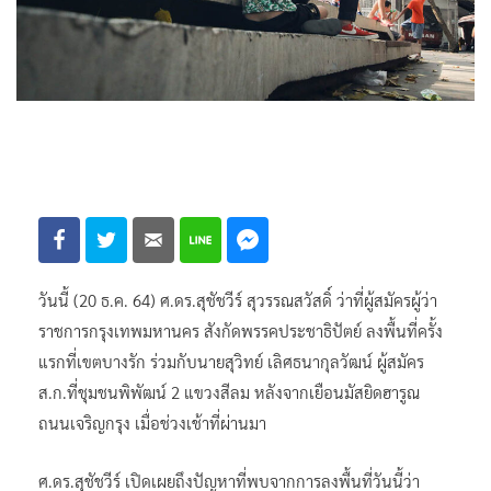
วันนี้ (20 ธ.ค. 64) ศ.ดร.สุชัชวีร์ สุวรรณสวัสดิ์ ว่าที่ผู้สมัครผู้ว่า
ราชการกรุงเทพมหานคร สังกัดพรรคประชาธิปัตย์ ลงพื้นที่ครั้ง
แรกที่เขตบางรัก ร่วมกับนายสุวิทย์ เลิศธนากุลวัฒน์ ผู้สมัคร
ส.ก.ที่ชุมชนพิพัฒน์ 2 แขวงสีลม หลังจากเยือนมัสยิดฮารูณ
ถนนเจริญกรุง เมื่อช่วงเช้าที่ผ่านมา
ศ.ดร.สุชัชวีร์ เปิดเผยถึงปัญหาที่พบจากการลงพื้นที่วันนี้ว่า