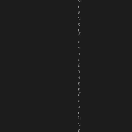
นำ
เ
ส
น
อ
เ
นื้
อ
ห
า
อ
ย่
า
ง
ถู
ก
ต้
อ
ง
เ
ป็
น
ก