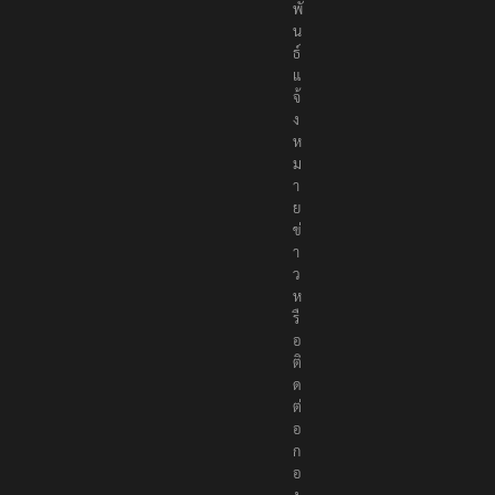
พั
น
ธ์
แ
จ้
ง
ห
ม
า
ย
ข่
า
ว
ห
รื
อ
ติ
ด
ต่
อ
ก
อ
ง