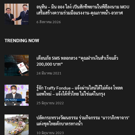
อนุทิน – มิน ออง ไลง์ เป็นสักขีพยานในพิธีลงนาม MOU
เสริมสร้างความร่วมมือแรงงาน-คุณภาพน้ำ-อวกาศ
6 สิงหาคม 2026
TRENDING NOW
เตือนภัย SMS หลอกลวง “คุณฝากเงินสำเร็จแล้ว
200,000 บาท”
24 มีนาคม 2021
รู้จัก Traffy Fondue – แจ้งผ่านไลน์ได้ไม่ต้อง โหลด
แอพใหม่ – แจ้งได้ทั่วไทย ไม่ใช่แค่ในกรุง
25 มิถุนายน 2022
ปลัดกระทรวงวัฒนธรรม ร่วมกิจกรรม ‘นาวาภิกขาจาร’
แต่งชุดไทยตักบาตรทางน้ำ
10 มิถุนายน 2023