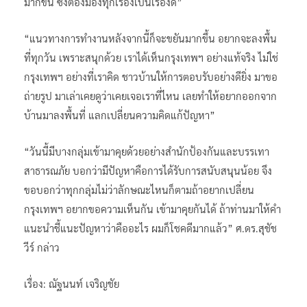
มากขึ้น ซึ่งต้องมองทุกเรื่องเป็นเรื่องดี”
“แนวทางการทำงานหลังจากนี้ก็จะขยันมากขึ้น อยากจะลงพื้น
ที่ทุกวัน เพราะสนุกด้วย เราได้เห็นกรุงเทพฯ อย่างแท้จริง ไม่ใช่
กรุงเทพฯ อย่างที่เราคิด ชาวบ้านให้การตอบรับอย่างดียิ่ง มาขอ
ถ่ายรูป มาเล่าเคยดูว่าเคยเจอเราที่ไหน เลยทำให้อยากออกจาก
บ้านมาลงพื้นที่ แลกเปลี่ยนความคิดแก้ปัญหา”
“วันนี้มีบางกลุ่มเข้ามาคุยด้วยอย่างสำนักป้องกันและบรรเทา
สาธารณภัย บอกว่ามีปัญหาคือการได้รับการสนับสนุนน้อย จึง
ขอบอกว่าทุกกลุ่มไม่ว่าลักษณะไหนก็ตามถ้าอยากเปลี่ยน
กรุงเทพฯ อยากขอความเห็นกัน เข้ามาคุยกันได้ ถ้าท่านมาให้คำ
แนะนำชี้แนะปัญหาว่าคืออะไร ผมก็โชคดีมากแล้ว” ศ.ดร.สุชัช
วีร์ กล่าว
เรื่อง: ณัฐนนท์ เจริญชัย