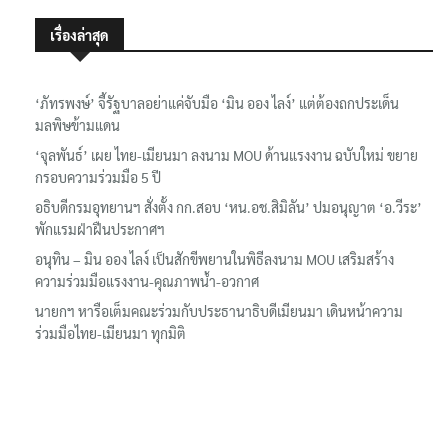
เรื่องล่าสุด
‘ภัทรพงษ์’ จี้รัฐบาลอย่าแค่จับมือ ‘มิน ออง ไลง์’ แต่ต้องถกประเด็น
มลพิษข้ามแดน
‘จุลพันธ์’ เผย ไทย-เมียนมา ลงนาม MOU ด้านแรงงาน ฉบับใหม่ ขยาย
กรอบความร่วมมือ 5 ปี
อธิบดีกรมอุทยานฯ​ สั่งตั้ง กก.สอบ ‘หน.อช.สิมิลัน’ ปมอนุญาต ‘อ.วีระ’
พักแรมฝ่าฝืนประกาศฯ
อนุทิน – มิน ออง ไลง์ เป็นสักขีพยานในพิธีลงนาม MOU เสริมสร้าง
ความร่วมมือแรงงาน-คุณภาพน้ำ-อวกาศ
นายกฯ หารือเต็มคณะร่วมกับประธานาธิบดีเมียนมา เดินหน้าความ
ร่วมมือไทย-เมียนมา ทุกมิติ