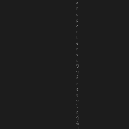
e
R
e
p
o
r
t
e
r
s
เ
ป็
น
สื่
อ
อ
อ
น
ไ
ล
น์
ที่