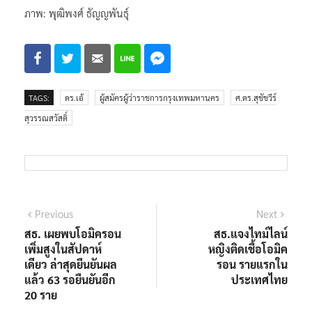
ภาพ: พุฒิพงศ์ ธัญญพันธุ์
TAGS:
ดร.เอ้
ผู้สมัครผู้ว่าราชการกรุงเทพมหานคร
ศ.ดร.สุชัชวีร์
สุวรรณสวัสดิ์
แนะแนว
Previous
Next
Previous
Next
post:
post:
สธ. เผยพบโอมิครอน
สธ.แจงไทม์ไลน์
เรื่อง
เพิ่มสูงในสัปดาห์
หญิงติดเชื้อโอมิค
เดียว ล่าสุดยืนยันผล
รอน รายแรกใน
แล้ว 63 รอยืนยันอีก
ประเทศไทย
20 ราย