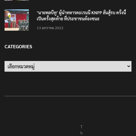
‘นายพลบีทู’ ผู้นำทหารคะเรนนี KNPP ลั่นสู้รบ ครั้งนี้
เป็นครั้งสุดท้าย ที่ประชาชนต้องชนะ
13 มกราคม 2022
CATEGORIES
Categories
T
h