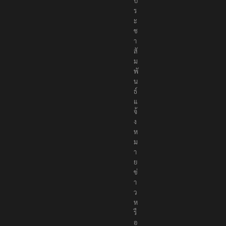
า
ว
ป
ร
ะ
ช
า
สั
ม
พั
น
ธ์
แ
จ้
ง
ห
ม
า
ย
ข่
า
ว
ห