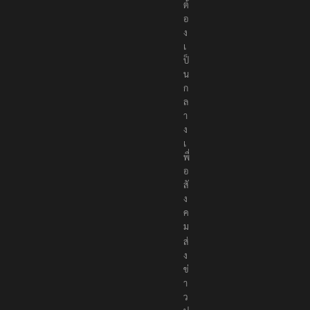
ถู
ก
ต้
อ
ง
เ
ป็
น
ก
ล
า
ง
เ
พื่
อ
สั
ง
ค
ม
ส่
ง
ข่