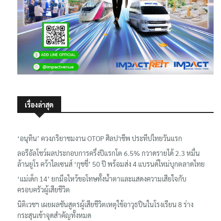
เรื่องล่าสุด
‘อนุทิน’ ควงภริยาชมงาน OTOP ศิลปาชีพ ประทีปไทยวันแรก
ลอรีอัลโชว์ผลประกอบการครึ่งปีแรกโต 6.5% กวาดรายได้ 2.3 หมื่น
ล้านยูโร คว้าไลเซนส์ ‘กุชชี่’ 50 ปี พร้อมส่ง 4 แบรนด์ใหม่บุกตลาดไทย
‘แม่เด็ก 14’ ยกมือไหว้ขอโทษทั้งน้ำตาและแสดงความเสียใจกับ
ครอบครัวผู้เสียชีวิต