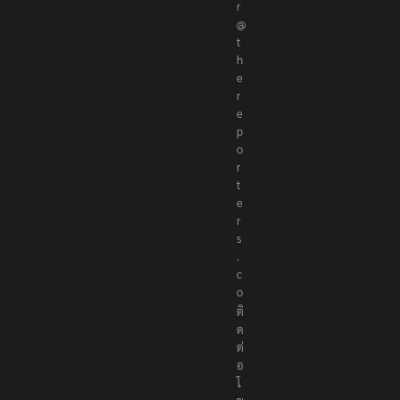
t
o
r
@
t
h
e
r
e
p
o
r
t
e
r
s
.
c
o
ติ
ด
ต่