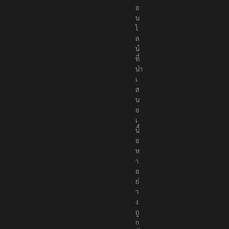
อ
อ
อ
น
ไ
ล
น์
ที่
นำ
เ
ส
น
อ
เ
นื้
อ
ห
า
อ
ย่
า
ง