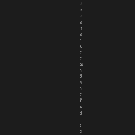
รื
อ
ติ
ด
ต่
อ
ก
อ
ง
บ
ร
ร
ณ
า
ธิ
ก
า
ร
ที่
e
d
i