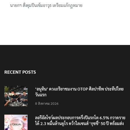
นิติเวชฯ เผยผลชันสูตรผู้เสียชีวิตเหตุใช้อาวุธปืนในโรงเรียน 8 ร่าง
กระสุนเข้าจุดสำคัญทั้งหมด
นายกฯ สั่งคุมปืนเข้มอาวุธ เตรียมแก้กฎหมาย
RECENT POSTS
‘อนุทิน’ ควงภริยาชมงาน OTOP ศิลปาชีพ ประทีปไทย
วันแรก
8 สิงหาคม 2026