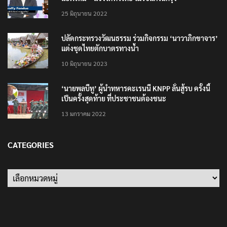
รู้จัก Traffy Fondue – แจ้งผ่านไลน์ได้ไม่ต้อง โหลด
แอพใหม่ – แจ้งได้ทั่วไทย ไม่ใช่แค่ในกรุง
25 มิถุนายน 2022
ปลัดกระทรวงวัฒนธรรม ร่วมกิจกรรม ‘นาวาภิกขาจาร’
แต่งชุดไทยตักบาตรทางน้ำ
10 มิถุนายน 2023
‘นายพลบีทู’ ผู้นำทหารคะเรนนี KNPP ลั่นสู้รบ ครั้งนี้
เป็นครั้งสุดท้าย ที่ประชาชนต้องชนะ
13 มกราคม 2022
CATEGORIES
Categories