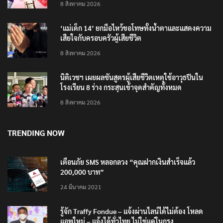
ลอรีอัลโชว์ผลประกอบการครึ่งปีแรกโต 6.5% กวาดราย
ได้ 2.3 หมื่นล้านยูโร คว้าไลเซนส์ ‘กุชชี่’ 50 ปี พร้อมส่ง
4 แบรนด์ใหม่บุกตลาดไทย
8 สิงหาคม 2026
‘แม่เด็ก 14’ ยกมือไหว้ขอโทษทั้งน้ำตาและแสดงความ
เสียใจกับครอบครัวผู้เสียชีวิต
8 สิงหาคม 2026
นิติเวชฯ เผยผลชันสูตรผู้เสียชีวิตเหตุใช้อาวุธปืนใน
โรงเรียน 8 ร่าง กระสุนเข้าจุดสำคัญทั้งหมด
8 สิงหาคม 2026
TRENDING NOW
เตือนภัย SMS หลอกลวง “คุณฝากเงินสำเร็จแล้ว
200,000 บาท”
24 มีนาคม 2021