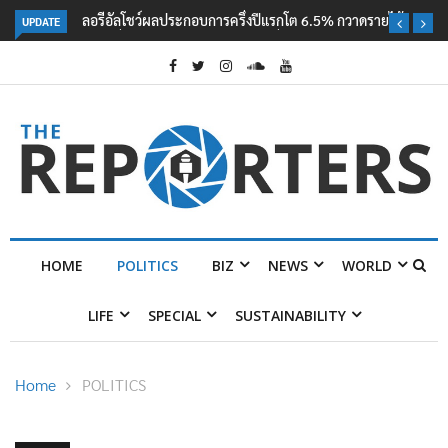
UPDATE
ลอรีอัลโชว์ผลประกอบการครึ่งปีแรกโต 6.5% กวาดรายได้ 2.3 หมื่นล้านยูโร
คว้าไลเซนส์ ‘กุชชี่’ 50 ปี พร้อมส่ง 4 แบรนด์ใหม่บุกตลาดไทย
HOME
POLITICS
BIZ
NEWS
WORLD
LIFE
SPECIAL
SUSTAINABILITY
Home
POLITICS