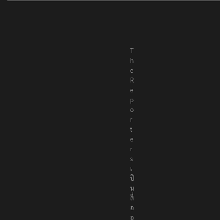
T
h
e
R
e
p
o
r
t
e
r
s
เ
ป็
น
สื่