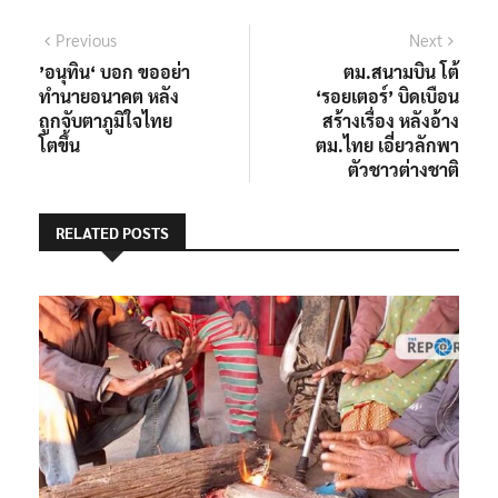
แนะแนว
Previous
Next
Previous
Next
post:
post:
’อนุทิน‘ บอก ขออย่า
ตม.สนามบิน โต้
เรื่อง
ทำนายอนาคต หลัง
‘รอยเตอร์’ บิดเบือน
ถูกจับตาภูมิใจไทย
สร้างเรื่อง หลังอ้าง
โตขึ้น
ตม.ไทย เอี่ยวลักพา
ตัวชาวต่างชาติ
RELATED POSTS