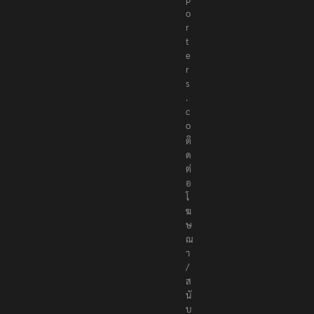
o
r
t
e
r
s
.
c
o
ติ
ด
ต่
อ
โ
ฆ
ษ
ณ
า
/
ส
นั
บ