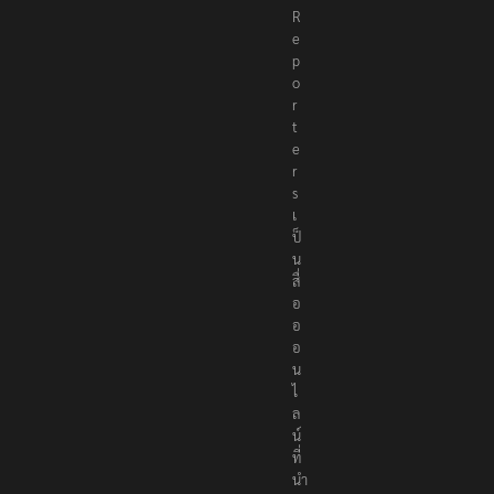
R
e
p
o
r
t
e
r
s
เ
ป็
น
สื่
อ
อ
อ
น
ไ
ล
น์
ที่
นำ