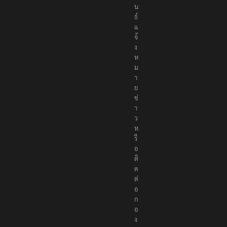
น
ธ์
แ
จ้
ง
ห
ม
า
ย
ข่
า
ว
ห
รื
อ
ติ
ด
ต่
อ
ก
อ
ง