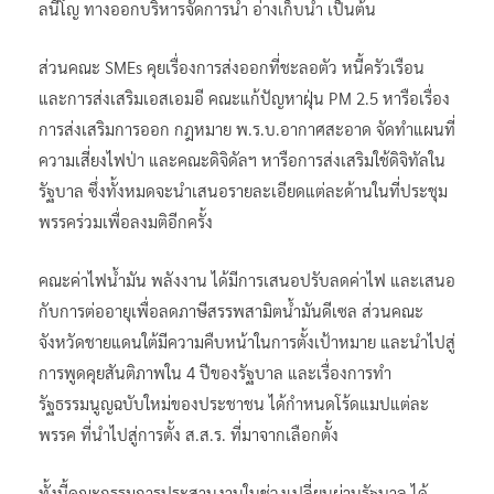
ลนีโญ ทางออกบริหารจัดการน้ำ อ่างเก็บน้ำ เป็นต้น
ส่วนคณะ SMEs คุยเรื่องการส่งออกที่ชะลอตัว หนี้ครัวเรือน
และการส่งเสริมเอสเอมอี คณะแก้ปัญหาฝุ่น PM 2.5 หารือเรื่อง
การส่งเสริมการออก กฎหมาย พ.ร.บ.อากาศสะอาด จัดทำแผนที่
ความเสี่ยงไฟป่า และคณะดิจิดัลฯ หารือการส่งเสริมใช้ดิจิทัลใน
รัฐบาล ซึ่งทั้งหมดจะนำเสนอรายละเอียดแต่ละด้านในที่ประชุม
พรรคร่วมเพื่อลงมติอีกครั้ง
คณะค่าไฟน้ำมัน พลังงาน ได้มีการเสนอปรับลดค่าไฟ และเสนอ
กับการต่ออายุเพื่อลดภาษีสรรพสามิตน้ำมันดีเซล ส่วนคณะ
จังหวัดชายแดนใต้มีความคืบหน้าในการตั้งเป้าหมาย และนำไปสู่
การพูดคุยสันติภาพใน 4 ปีของรัฐบาล และเรื่องการทำ
รัฐธรรมนูญฉบับใหม่ของประชาชน ได้กำหนดโร้ดแมปแต่ละ
พรรค ที่นำไปสู่การตั้ง ส.ส.ร. ที่มาจากเลือกตั้ง
ทั้งนี้คณะกรรมการประสานงานในช่วงเปลี่ยนผ่านรัฐบาล ได้