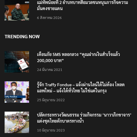
แม่ทัพน้อยที่ 2 ย้ำบทบาทสื่อมวลชนหนุนภารกิจความ
มั่นคงชายแดน
6 สิงหาคม 2026
TRENDING NOW
เตือนภัย SMS หลอกลวง “คุณฝากเงินสำเร็จแล้ว
200,000 บาท”
24 มีนาคม 2021
รู้จัก Traffy Fondue – แจ้งผ่านไลน์ได้ไม่ต้อง โหลด
แอพใหม่ – แจ้งได้ทั่วไทย ไม่ใช่แค่ในกรุง
25 มิถุนายน 2022
ปลัดกระทรวงวัฒนธรรม ร่วมกิจกรรม ‘นาวาภิกขาจาร’
แต่งชุดไทยตักบาตรทางน้ำ
10 มิถุนายน 2023