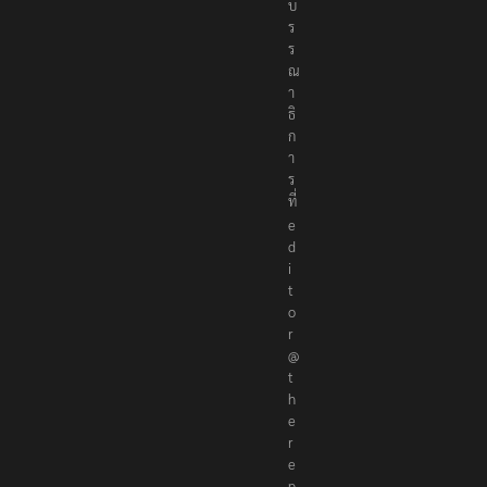
บ
ร
ร
ณ
า
ธิ
ก
า
ร
ที่
e
d
i
t
o
r
@
t
h
e
r
e
p