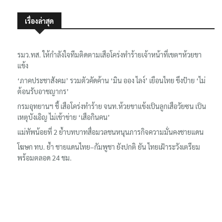
เรื่องล่าสุด
รมว.ทส. ให้กำลังใจทีมติดตามเสือโคร่งทำร้ายเจ้าหน้าที่เขตฯห้วยขา
แข้ง
‘ภาคประชาสังคม’ รวมตัวคัดค้าน ‘มิน ออง ไลง์’ เยือนไทย ขึงป้าย ‘ไม่
ต้อนรับอาชญากร’
กรมอุทยานฯ ชี้ เสือโคร่งทำร้าย จนท.ห้วยขาแข้งเป็นลูกเสือวัยซน เป็น
เหตุบังเอิญ ไม่เข้าข่าย ‘เสือกินคน’
แม่ทัพน้อยที่ 2 ย้ำบทบาทสื่อมวลชนหนุนภารกิจความมั่นคงชายแดน
โฆษก ทบ. ย้ำ ชายแดนไทย–กัมพูชา ยังปกติ ยัน ไทยเฝ้าระวังเตรียม
พร้อมตลอด 24 ชม.