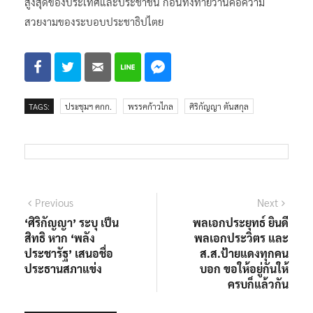
สูงสุดของประเทศและประชาชน ก่อนทิ้งท้ายว่านี่คือความ
สวยงามของระบอบประชาธิปไตย
TAGS:
ประชุมฯ คกก.
พรรคก้าวไกล
ศิริกัญญา ตันสกุล
แนะแนว
Previous
Next
Previous
Next
post:
post:
‘ศิริกัญญา’ ระบุ เป็น
พลเอกประยุทธ์ ยินดี
เรื่อง
สิทธิ หาก ‘พลัง
พลเอกประวิตร และ
ประชารัฐ’ เสนอชื่อ
ส.ส.ป้ายแดงทุกคน
ประธานสภาแข่ง
บอก ขอให้อยู่กันให้
ครบก็แล้วกัน