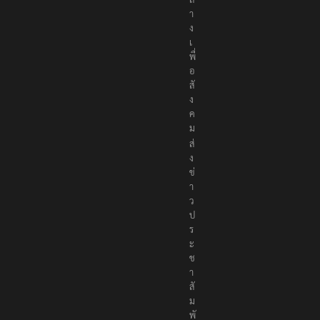
า
ง
เ
พื่
อ
สั
ง
ค
ม
ส่
ง
ข่
า
ว
ป
ร
ะ
ช
า
สั
ม
พั