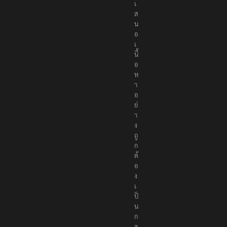
เ
ส
น
อ
เ
นื้
อ
ห
า
อ
ย่
า
ง
ถู
ก
ต้
อ
ง
เ
ป็
น
ก
ล