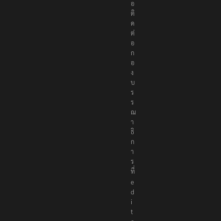
อ
ติ
ด
ต่
อ
ก
อ
ง
บ
ร
ร
ณ
า
ธิ
ก
า
ร
ที่
e
d
i
t