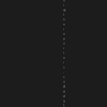
o
r
@
t
h
e
r
e
p
o
r
t
e
r
s
.
c
o
ติ
ด
ต่
อ
โ