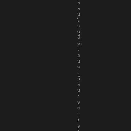
อ
อ
น
ไ
ล
น์
ที่
นำ
เ
ส
น
อ
เ
นื้
อ
ห
า
อ
ย่
า
ง
ถู