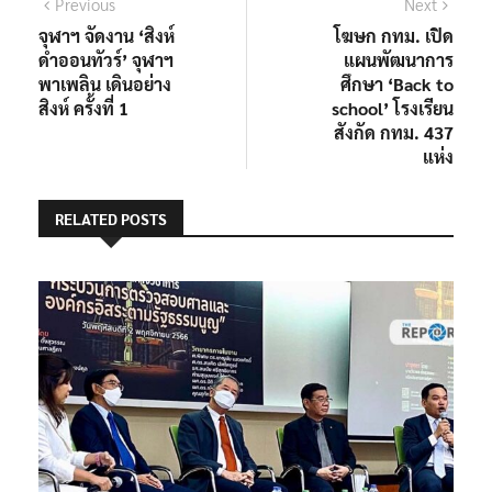
แนะแนว
Previous
Next
Previous
Next
post:
post:
จุฬาฯ จัดงาน ‘สิงห์
โฆษก กทม. เปิด
เรื่อง
ดำออนทัวร์’ จุฬาฯ
แผนพัฒนาการ
พาเพลิน เดินอย่าง
ศึกษา ‘Back to
สิงห์ ครั้งที่ 1
school’ โรงเรียน
สังกัด กทม. 437
แห่ง
RELATED POSTS