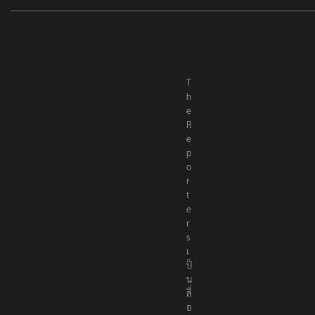
T
h
e
R
e
p
o
r
t
e
r
s
เ
ป็
น
สื่
อ