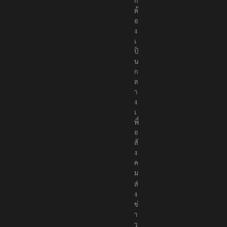
ก
ต้
อ
ง
เ
ป็
น
ก
ล
า
ง
เ
พื่
อ
สั
ง
ค
ม
ส่
ง
ข่
า
ว