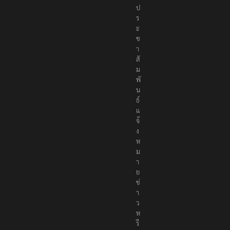
ป
ร
ะ
ช
า
สั
ม
พั
น
ธ์
แ
จ้
ง
ห
ม
า
ย
ข่
า
ว
ห
รื