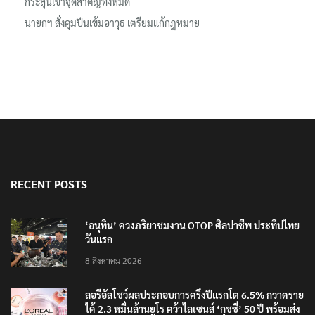
กระสุนเข้าจุดสำคัญทั้งหมด
นายกฯ สั่งคุมปืนเข้มอาวุธ เตรียมแก้กฎหมาย
RECENT POSTS
‘อนุทิน’ ควงภริยาชมงาน OTOP ศิลปาชีพ ประทีปไทย
วันแรก
8 สิงหาคม 2026
ลอรีอัลโชว์ผลประกอบการครึ่งปีแรกโต 6.5% กวาดราย
ได้ 2.3 หมื่นล้านยูโร คว้าไลเซนส์ ‘กุชชี่’ 50 ปี พร้อมส่ง