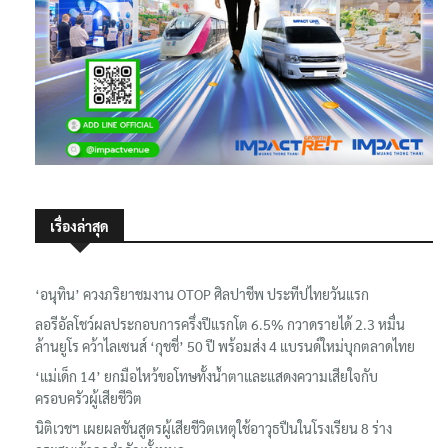
เรื่องล่าสุด
‘อนุทิน’ ควงภริยาชมงาน OTOP ศิลปาชีพ ประทีปไทยวันแรก
ลอรีอัลโชว์ผลประกอบการครึ่งปีแรกโต 6.5% กวาดรายได้ 2.3 หมื่น
ล้านยูโร คว้าไลเซนส์ ‘กุชชี่’ 50 ปี พร้อมส่ง 4 แบรนด์ใหม่บุกตลาดไทย
‘แม่เด็ก 14’ ยกมือไหว้ขอโทษทั้งน้ำตาและแสดงความเสียใจกับ
ครอบครัวผู้เสียชีวิต
นิติเวชฯ เผยผลชันสูตรผู้เสียชีวิตเหตุใช้อาวุธปืนในโรงเรียน 8 ร่าง