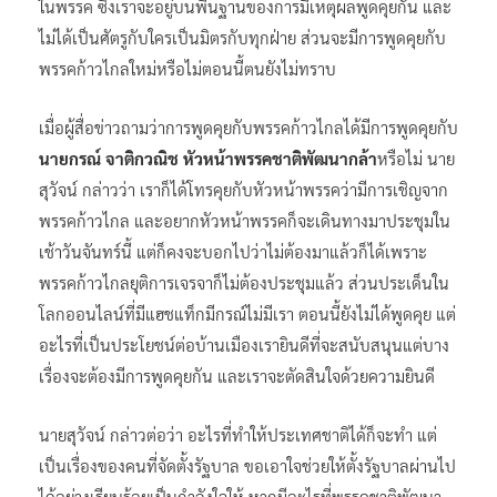
ในพรรค ซึ่งเราจะอยู่บนพื้นฐานของการมีเหตุผลพูดคุยกัน และ
ไม่ได้เป็นศัตรูกับใครเป็นมิตรกับทุกฝ่าย ส่วนจะมีการพูดคุยกับ
พรรคก้าวไกลใหม่หรือไม่ตอนนี้ตนยังไม่ทราบ
เมื่อผู้สื่อข่าวถามว่าการพูดคุยกับพรรคก้าวไกลได้มีการพูดคุยกับ
นายกรณ์ จาติกวณิช หัวหน้าพรรคชาติพัฒนากล้า
หรือไม่ นาย
สุวัจน์ กล่าวว่า เราก็ได้โทรคุยกับหัวหน้าพรรคว่ามีการเชิญจาก
พรรคก้าวไกล และอยากหัวหน้าพรรคก็จะเดินทางมาประชุมใน
เช้าวันจันทร์นี้ แต่ก็คงจะบอกไปว่าไม่ต้องมาแล้วก็ได้เพราะ
พรรคก้าวไกลยุติการเจรจาก็ไม่ต้องประชุมแล้ว ส่วนประเด็นใน
โลกออนไลน์ที่มีแฮชแท็กมีกรณ์ไม่มีเรา ตอนนี้ยังไม่ได้พูดคุย แต่
อะไรที่เป็นประโยชน์ต่อบ้านเมืองเรายินดีที่จะสนับสนุนแต่บาง
เรื่องจะต้องมีการพูดคุยกัน และเราจะตัดสินใจด้วยความยินดี
นายสุวัจน์ กล่าวต่อว่า อะไรที่ทำให้ประเทศชาติได้ก็จะทำ แต่
เป็นเรื่องของคนที่จัดตั้งรัฐบาล ขอเอาใจช่วยให้ตั้งรัฐบาลผ่านไป
ได้อย่างเรียบร้อยเป็นกำลังใจให้ หากมีอะไรที่พรรคชาติพัฒนา