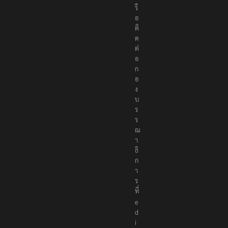
รื
อ
ติ
ด
ต่
อ
ก
อ
ง
บ
ร
ร
ณ
า
ธิ
ก
า
ร
ที่
e
d
i