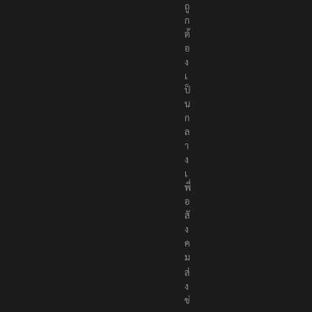
ถู
ก
ต้
อ
ง
เ
ป็
น
ก
ล
า
ง
เ
พื่
อ
สั
ง
ค
ม
ส่
ง
ข่