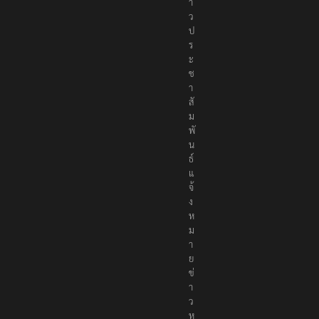
า
ว
ป
ร
ะ
ช
า
สั
ม
พั
น
ธ์
แ
จ้
ง
ห
ม
า
ย
ข่
า
ว
ห