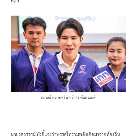
หลัก
สวรรธน์ พวงพรศรี หัวหน้าพรรคไทรวมพลัง
นายวสวรรธน์ ยังชี้แจงว่าพรรคไทรวมพลังเกิดมาจากท้องถิ่น