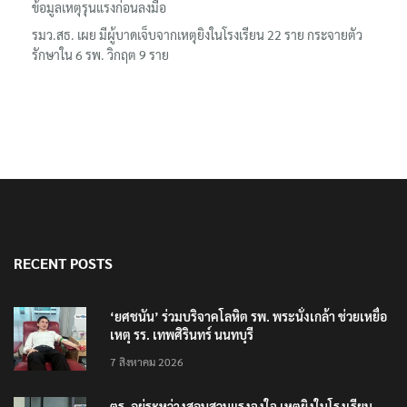
ข้อมูลเหตุรุนแรงก่อนลงมือ
รมว.สธ. เผย มีผู้บาดเจ็บจากเหตุยิงในโรงเรียน 22 ราย กระจายตัว
รักษาใน 6 รพ. วิกฤต 9 ราย
RECENT POSTS
‘ยศชนัน’ ร่วมบริจาคโลหิต รพ. พระนั่งเกล้า ช่วยเหยื่อ
เหตุ รร. เทพศิรินทร์ นนทบุรี
7 สิงหาคม 2026
ตร. อยู่ระหว่างสอบสวนแรงจูงใจ เหตุยิงในโรงเรียน