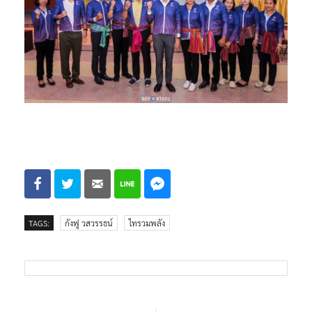
TAGS:
กังฟู วสวรรธน์
ไทรวมพลัง