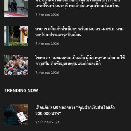
เทพศิรินทร์ นนทบุรี พบเด็กก่อเหตุเครียดเรื่องเรียน
7 สิงหาคม 2026
นายกฯ กลับเข้าทำเนียบฯ พร้อม ผบ.ตร.-ผบช.ก. คาด
ถกปราบปรามอาวุธปืนเถื่อน
7 สิงหาคม 2026
โฆษก ตร. เผยผลสอบเบื้องต้น ผู้ก่อเหตุชอบเล่นเกมใช้
อาวุธปืน-ค้นข้อมูลเหตุรุนแรงก่อนลงมือ
7 สิงหาคม 2026
TRENDING NOW
เตือนภัย SMS หลอกลวง “คุณฝากเงินสำเร็จแล้ว
200,000 บาท”
24 มีนาคม 2021