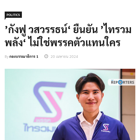
POLITICS
’กังฟู วสวรรธน์‘ ยืนยัน ’ไทรวม
พลัง‘ ไม่ใช่พรรคตัวแทนใคร
By
กองบรรณาธิการ 1
20 เมษายน 2024