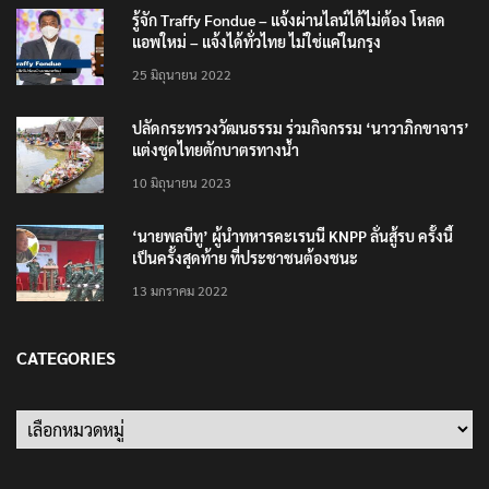
รู้จัก Traffy Fondue – แจ้งผ่านไลน์ได้ไม่ต้อง โหลด
แอพใหม่ – แจ้งได้ทั่วไทย ไม่ใช่แค่ในกรุง
25 มิถุนายน 2022
ปลัดกระทรวงวัฒนธรรม ร่วมกิจกรรม ‘นาวาภิกขาจาร’
แต่งชุดไทยตักบาตรทางน้ำ
10 มิถุนายน 2023
‘นายพลบีทู’ ผู้นำทหารคะเรนนี KNPP ลั่นสู้รบ ครั้งนี้
เป็นครั้งสุดท้าย ที่ประชาชนต้องชนะ
13 มกราคม 2022
CATEGORIES
Categories