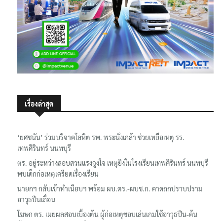
เรื่องล่าสุด
‘ยศชนัน’ ร่วมบริจาคโลหิต รพ. พระนั่งเกล้า ช่วยเหยื่อเหตุ รร.
เทพศิรินทร์ นนทบุรี
ตร. อยู่ระหว่างสอบสวนแรงจูงใจ เหตุยิงในโรงเรียนเทพศิรินทร์ นนทบุรี
พบเด็กก่อเหตุเครียดเรื่องเรียน
นายกฯ กลับเข้าทำเนียบฯ พร้อม ผบ.ตร.-ผบช.ก. คาดถกปราบปราม
อาวุธปืนเถื่อน
โฆษก ตร. เผยผลสอบเบื้องต้น ผู้ก่อเหตุชอบเล่นเกมใช้อาวุธปืน-ค้น