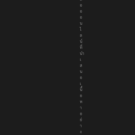
อ
อ
อ
น
ไ
ล
น์
ที่
นำ
เ
ส
น
อ
เ
นื้
อ
ห
า
อ
ย่
า
ง