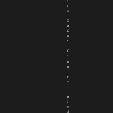
ร
ะ
ช
า
สั
ม
พั
น
ธ์
แ
จ้
ง
ห
ม
า
ย
ข่
า
ว
ห
รื
อ
ติ