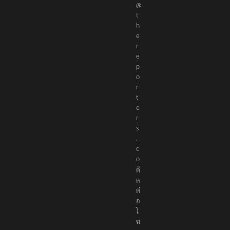
@
t
h
e
r
e
p
o
r
t
e
r
s
.
c
o
ติ
ด
ต่
อ
โ
ฆ