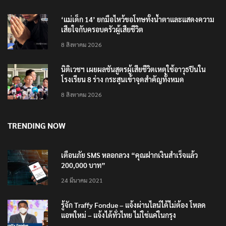
‘แม่เด็ก 14’ ยกมือไหว้ขอโทษทั้งน้ำตาและแสดงความ
เสียใจกับครอบครัวผู้เสียชีวิต
8 สิงหาคม 2026
นิติเวชฯ เผยผลชันสูตรผู้เสียชีวิตเหตุใช้อาวุธปืนใน
โรงเรียน 8 ร่าง กระสุนเข้าจุดสำคัญทั้งหมด
8 สิงหาคม 2026
TRENDING NOW
เตือนภัย SMS หลอกลวง “คุณฝากเงินสำเร็จแล้ว
200,000 บาท”
24 มีนาคม 2021
รู้จัก Traffy Fondue – แจ้งผ่านไลน์ได้ไม่ต้อง โหลด
แอพใหม่ – แจ้งได้ทั่วไทย ไม่ใช่แค่ในกรุง