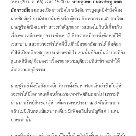
วันนี้ (20 ม.ค. 66) เวลา 15:00 น.
นายชูวิทย์ กมลวิศิษฏ์ อดีต
นักการเมือง
แถลงเปิดข่าวเปิดใจ หลังอัยการสูงสุดมีคำสั่งฟ้อง
นายชัยณัฐร์ กรณ์ชายานันท์ หรือ ตู้ห่าว กับพวกรวม 41 คน โดย
นายชูวิทย์เปิดเผยว่า สาระสำคัญของการแถลงในวันนี้เกี่ยวกับ
เรื่องของคดีอาชญากรรมข้ามชาติ ซึ่งกว่าจะมีการตั้งข้อหาก็ใช้
เวลานาน และกว่าจะทำให้คดีนี้ไปถึงมือของอัยการได้ คือต้อง
ทำให้เป็นคดีอาชญากรรมข้ามชาติ ไม่เช่นนั้นก็ยังเป็นตำรวจที่ยัง
ดูแลคดีนี้อยู่ ซึ่งมองว่าเรื่องของความยุติธรรมที่ล่าช้า จะทำให้
เกิดความอยุติธรรม
นายชูวิทย์ ตั้งข้อสังเกตอีกว่าการตั้งข้อหาฟอกเงินล่าช้ากับตู้ห่า
วจะทำให้มีโอกาสเคลื่อนย้ายถ่ายเททรัพย์สินออกไป เพราะที่
ผ่านมาทรัพย์สินของตู้ห่าวที่ตรวจพบประมาณ 8 พันล้านบาท
กลับไม่มีเงินสดแม้แต่บาทเดียว มีเพียงเงินในบัญชีแค่ 1 แสน
บาทเท่านั้น
นายชูวิทย์ กล่าวต่อว่า ถึงแม้วันนี้คดีจะไปถึงชั้นศาลแล้ว แต่ก็ยัง