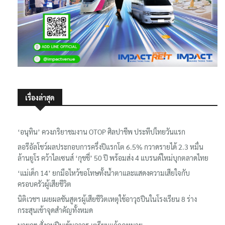
เรื่องล่าสุด
‘อนุทิน’ ควงภริยาชมงาน OTOP ศิลปาชีพ ประทีปไทยวันแรก
ลอรีอัลโชว์ผลประกอบการครึ่งปีแรกโต 6.5% กวาดรายได้ 2.3 หมื่น
ล้านยูโร คว้าไลเซนส์ ‘กุชชี่’ 50 ปี พร้อมส่ง 4 แบรนด์ใหม่บุกตลาดไทย
‘แม่เด็ก 14’ ยกมือไหว้ขอโทษทั้งน้ำตาและแสดงความเสียใจกับ
ครอบครัวผู้เสียชีวิต
นิติเวชฯ เผยผลชันสูตรผู้เสียชีวิตเหตุใช้อาวุธปืนในโรงเรียน 8 ร่าง
กระสุนเข้าจุดสำคัญทั้งหมด