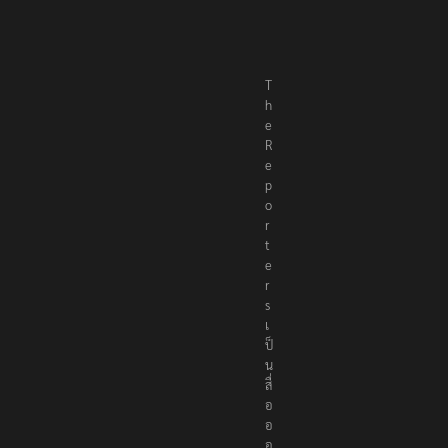
T
h
e
R
e
p
o
r
t
e
r
s
เ
ป็
น
สื่
อ
อ
อ