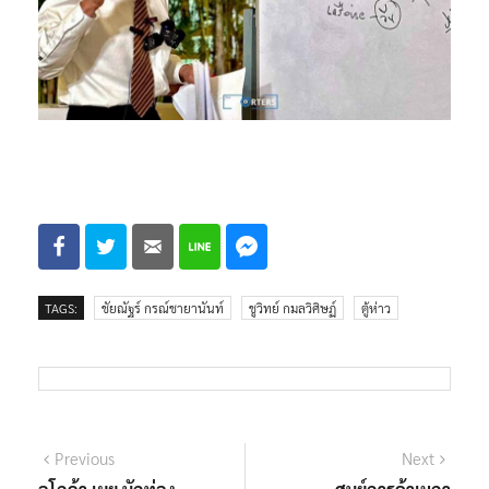
TAGS:
ชัยณัฐร์ กรณ์ชายานันท์
ชูวิทย์ กมลวิศิษฏ์
ตู้ห่าว
แนะแนว
Previous
Next
Previous
Next
post:
post: