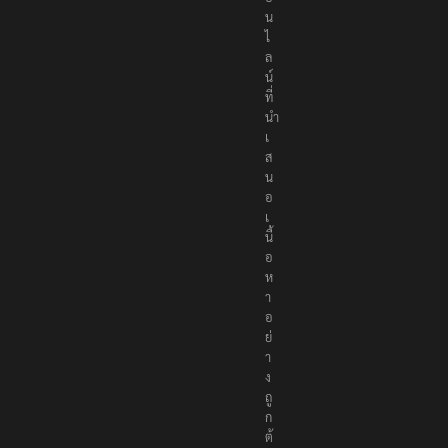
น
ไ
ล
น์
ที่
นำ
เ
ส
น
อ
เ
นื้
อ
ห
า
อ
ย่
า
ง
ถู
ก
ต้