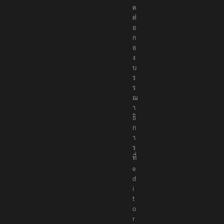
ด
ต่
อ
ก
อ
ง
บ
ร
ร
ณ
า
ธิ
ก
า
ร
ที่
e
d
i
t
o
r