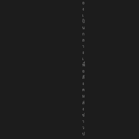
อ
ง
เ
ป็
น
ก
ล
า
ง
เ
พื่
อ
สั
ง
ค
ม
ส่
ง
ข่
า
ว
ป