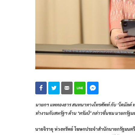
นายกฯ แพทองธาร สนทนาทางโทรศัพท์ กับ ‘โดนัลด์ ทรั
ทำงานกับสหรัฐฯ ด้าน ‘ทรัมป์’ กล่าวชื่นชม นายกรัฐม
นายจิรายุ ห่วงทรัพย์ โฆษกประจำสำนักนายกรัฐมนตรี