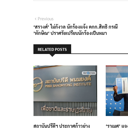
แนะแนว
Previous
Previous
post:
‘สรวงศ์’ ไม่กังวล นักร้องแจ้ง คกก.สิทธิ กรณี
เรื่อง
’ทักษิณ‘ ปราศรัยเปรียบนักร้องเป็นหมา
RELATED POSTS
สถาบันปรีดีฯ ประกาศก้าวย่าง
‘ราเมศ’ แจงเ