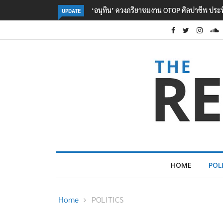
OTOP ศิลปาชีพ ประทีปไทยวันแรก
ลอรีอัลโชว์ผลประกอบการครึ่งปีแรกโต 6.5% 
UPDATE
2.3 หมื่นล้านยูโร คว้าไลเซนส์ ‘กุชชี่’ 50 ปี พร
ใหม่บุกตลาดไทย
HOME
POL
Home
POLITICS