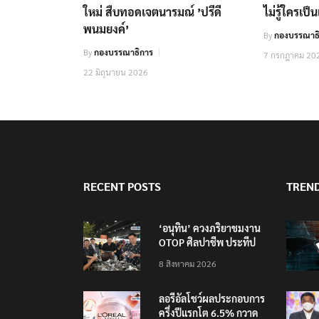
ใหม่ สืบทอดเจตนารมณ์ ’ปรีดี
ไม่รู้ใครเป
พนมยงค์’
By
กองบรรณาธิ
By
กองบรรณาธิการ
7 กรกฎาคม 20
22 มิถุนายน 2026
RECENT POSTS
TREN
‘อนุทิน’ ควงภริยาชมงาน
OTOP ศิลปาชีพ ประทีป
ไทยวันแรก
8 สิงหาคม 2026
ลอรีอัลโชว์ผลประกอบการ
ครึ่งปีแรกโต 6.5% กวาด