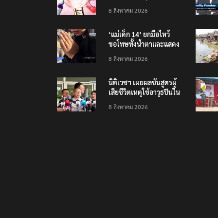
รายได้ 2.3 หมื่นล้านยูโร
8 สิงหาคม 2026
คว้าไลเซนส์ ‘กุชชี่’ 50 ปี
พร้อมส่ง 4 แบรนด์ใหม่บุก
‘แม่เด็ก 14’ ยกมือไหว้
ตลาดไทย
ขอโทษทั้งน้ำตาและแสดง
ความเสียใจกับครอบครัวผู้
8 สิงหาคม 2026
เสียชีวิต
นิติเวชฯ เผยผลชันสูตรผู้
เสียชีวิตเหตุใช้อาวุธปืนใน
โรงเรียน 8 ร่าง กระสุนเข้า
8 สิงหาคม 2026
จุดสำคัญทั้งหมด