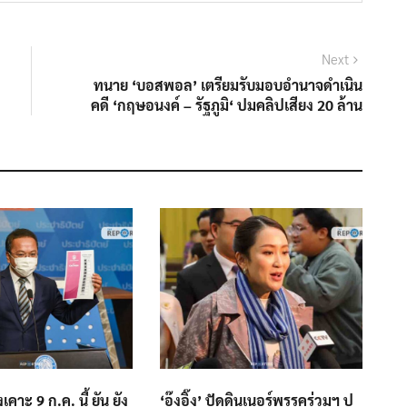
Next
Next
post:
ทนาย ‘บอสพอล’ เตรียมรับมอบอำนาจดำเนิน
คดี ‘กฤษอนงค์ – รัฐภูมิ‘ ปมคลิปเสียง 20 ล้าน
คาะ 9 ก.ค. นี้ ยัน ยัง
‘อุ๊งอิ๊ง’ ปัดดินเนอร์พรรคร่วมฯ ปู