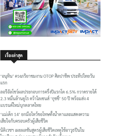
เรื่องล่าสุด
‘อนุทิน’ ควงภริยาชมงาน OTOP ศิลปาชีพ ประทีปไทยวัน
แรก
ลอรีอัลโชว์ผลประกอบการครึ่งปีแรกโต 6.5% กวาดรายได้
2.3 หมื่นล้านยูโร คว้าไลเซนส์ ‘กุชชี่’ 50 ปี พร้อมส่ง 4
แบรนด์ใหม่บุกตลาดไทย
‘แม่เด็ก 14’ ยกมือไหว้ขอโทษทั้งน้ำตาและแสดงความ
เสียใจกับครอบครัวผู้เสียชีวิต
นิติเวชฯ เผยผลชันสูตรผู้เสียชีวิตเหตุใช้อาวุธปืนใน