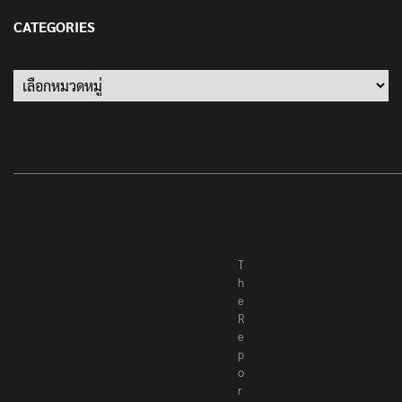
13 มกราคม 2022
CATEGORIES
Categories
T
h
e
R
e
p