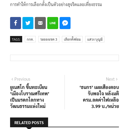
เปลี่ยนแปลงไปมากน้อยแค่ไหน สิ่งสำคัญที่สุดของ กกต. ในการ
จัดการเลือกตั้งคือการทำให้เกิดความง่ายกับประชาชนที่สุด และ
การทำให้การเลือกตั้งเป็นตัวอย่างสุจริตและเที่ยงธรรม
TAGS:
กกต.
ระยองเขต 3
เลือกตั้งซ่อม
แสวง บุญมี
แนะแนว
Previous
Next
Previous
Next
post:
post:
ยูเนสโก ขึ้นทะเบียน
‘ธนกร’ เผยเสียงตอบ
เรื่อง
‘เมืองโบราณศรีเทพ’
รับพอใจ หลังมติ
เป็นมรดกโลกทาง
ครม.ลดค่าไฟเหลือ
วัฒนธรรมแห่งใหม่
3.99 บ./หน่วย