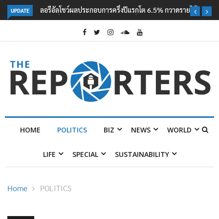
UPDATE
ลอรีอัลโชว์ผลประกอบการครึ่งปีแรกโต 6.5% กวาดรายได้ 2.3 หมื่นล้านยูโร
คว้าไลเซนส์ ‘กุชชี่’ 50 ปี พร้อมส่ง 4 แบรนด์ใหม่บุกตลาดไทย
HOME
POLITICS
BIZ
NEWS
WORLD
LIFE
SPECIAL
SUSTAINABILITY
Home
POLITICS