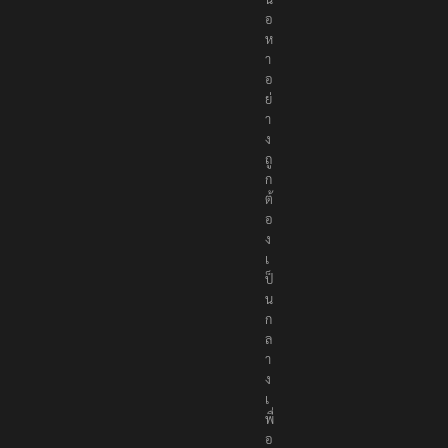
อ
เ
นื้
อ
ห
า
อ
ย่
า
ง
ถู
ก
ต้
อ
ง
เ
ป็
น
ก
ล
า
ง
เ