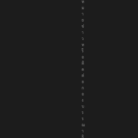
จ้
ง
ห
ม
า
ย
ข่
า
ว
ห
รื
อ
ติ
ด
ต่
อ
ก
อ
ง
บ
ร
ร
ณ