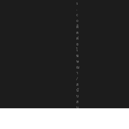
e
r
s
.
c
o
ติ
ด
ต่
อ
โ
ฆ
ษ
ณ
า
/
ส
นั
บ
ส
นุ
น