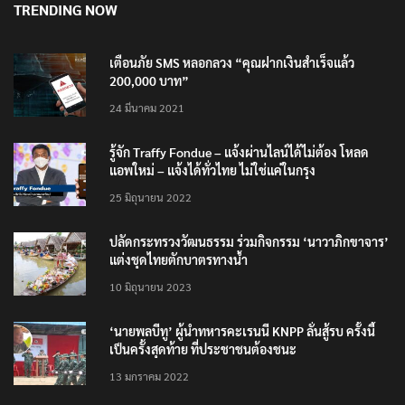
TRENDING NOW
เตือนภัย SMS หลอกลวง “คุณฝากเงินสำเร็จแล้ว
200,000 บาท”
24 มีนาคม 2021
รู้จัก Traffy Fondue – แจ้งผ่านไลน์ได้ไม่ต้อง โหลด
แอพใหม่ – แจ้งได้ทั่วไทย ไม่ใช่แค่ในกรุง
25 มิถุนายน 2022
ปลัดกระทรวงวัฒนธรรม ร่วมกิจกรรม ‘นาวาภิกขาจาร’
แต่งชุดไทยตักบาตรทางน้ำ
10 มิถุนายน 2023
‘นายพลบีทู’ ผู้นำทหารคะเรนนี KNPP ลั่นสู้รบ ครั้งนี้
เป็นครั้งสุดท้าย ที่ประชาชนต้องชนะ