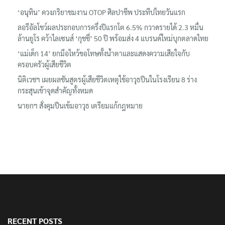
‘อนุทิน’ ควงภริยาชมงาน OTOP ศิลปาชีพ ประทีปไทยวันแรก
ลอรีอัลโชว์ผลประกอบการครึ่งปีแรกโต 6.5% กวาดรายได้ 2.3 หมื่น
ล้านยูโร คว้าไลเซนส์ ‘กุชชี่’ 50 ปี พร้อมส่ง 4 แบรนด์ใหม่บุกตลาดไทย
‘แม่เด็ก 14’ ยกมือไหว้ขอโทษทั้งน้ำตาและแสดงความเสียใจกับ
ครอบครัวผู้เสียชีวิต
นิติเวชฯ เผยผลชันสูตรผู้เสียชีวิตเหตุใช้อาวุธปืนในโรงเรียน 8 ร่าง
กระสุนเข้าจุดสำคัญทั้งหมด
นายกฯ สั่งคุมปืนเข้มอาวุธ เตรียมแก้กฎหมาย