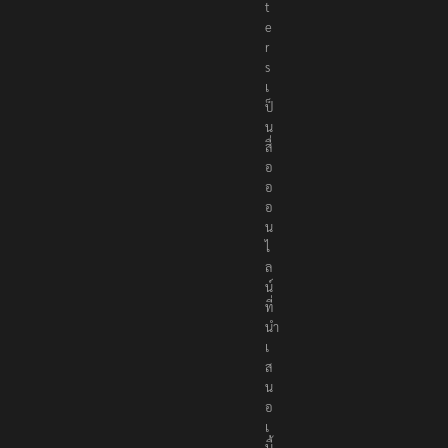
o
r
t
e
r
s
เ
ป็
น
สื่
อ
อ
อ
น
ไ
ล
น์
ที่
นำ
เ
ส
น