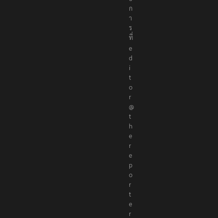
า
ธิ
ก
า
ร
ที่
e
d
i
t
o
r
@
t
h
e
r
e
p
o
r
t