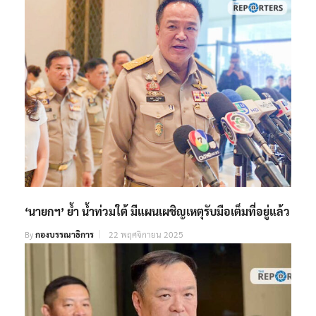
‘นายกฯ’ ย้ำ น้ำท่วมใต้ มีแผนเผชิญเหตุรับมือเต็มที่อยู่แล้ว
By
กองบรรณาธิการ
22 พฤศจิกายน 2025