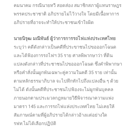
คมนาคม กรณีนายทวี สอดส่อง สมาชิกสภาผู้แทนราษฎร
พรรคประชาชาติ อภิปรายไม่ไว้วางใจ โดยมีเนื้อหาการ
อภิปรายที่อาจจะทำให้ประชาชนเข้าใจผิด
นายนิรุฒ มณีพันธ์ ผู้ว่าการการรถไฟแห่งประเทศไทย
ระบุว่า คดีดังกล่าวเป็นคดีที่ประขาชนไปขอออกโฉนด
และได้ฟ้องการรถไฟฯ 35 ราย ศาลพิพากษาว่า ที่ดิน
แปลงดังกล่าวที่ประชาชนไปขอออกโฉนด ซึ่งคำพิพากษา
หรือคำสั่งนั้นผูกพันเฉพาะคู่ความในคดี 35 ราย เท่านั้น
ตามหลักธรรมาภิบาล จะไปทึกทักไปถึงแปลงอื่น ๆ ด้วย
ไม่ได้ ดังนั้นคดีที่ประชาชนไปฟ้องจะไม่ผูกพันบุคคล
ภายนอกตามประมวลกฎหมายวิธีพิจารณาความแพ่ง
มาตรา 145 และการรถไฟแห่งประเทศไทย ไม่เคยให้
สัมภาษณ์ตามที่ผู้อภิปรายได้กล่าวอ้างแต่อย่างใด
รฟท.ไม่ได้เลือกปฏิบัติ