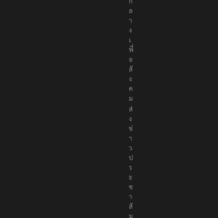
ก
ล
า
ง
เ
พื่
อ
สั
ง
ค
ม
ส่
ง
ข่
า
ว
ป
ร
ะ
ช
า
สั
ม