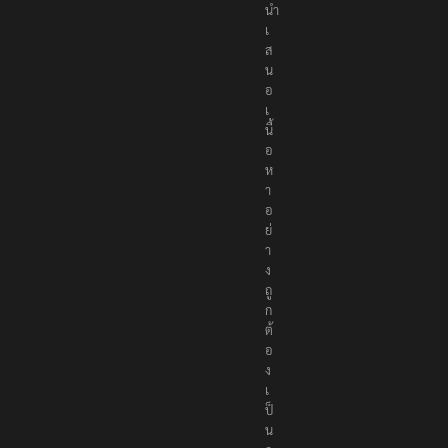
นำ
เ
ส
น
อ
เ
นื้
อ
ห
า
อ
ย่
า
ง
ถู
ก
ต้
อ
ง
เ
ป็
น