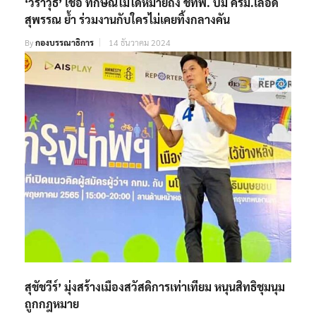
‘วราวุธ’ เชื่อ ทักษิณไม่ได้หมายถึง ชทพ.​ ปม​ ครม.เลือด
สุพรรณ ย้ำ ร่วมงานกับใครไม่เคยทิ้งกลางคัน
By
กองบรรณาธิการ
14 ธันวาคม 2024
สุชัชวีร์’ มุ่งสร้างเมืองสวัสดิการเท่าเทียม หนุนสิทธิชุมนุม
ถูกกฎหมาย