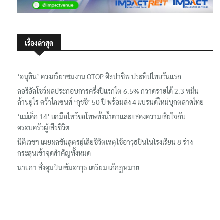
เรื่องล่าสุด
‘อนุทิน’ ควงภริยาชมงาน OTOP ศิลปาชีพ ประทีปไทยวันแรก
ลอรีอัลโชว์ผลประกอบการครึ่งปีแรกโต 6.5% กวาดรายได้ 2.3 หมื่น
ล้านยูโร คว้าไลเซนส์ ‘กุชชี่’ 50 ปี พร้อมส่ง 4 แบรนด์ใหม่บุกตลาดไทย
‘แม่เด็ก 14’ ยกมือไหว้ขอโทษทั้งน้ำตาและแสดงความเสียใจกับ
ครอบครัวผู้เสียชีวิต
นิติเวชฯ เผยผลชันสูตรผู้เสียชีวิตเหตุใช้อาวุธปืนในโรงเรียน 8 ร่าง
กระสุนเข้าจุดสำคัญทั้งหมด
นายกฯ สั่งคุมปืนเข้มอาวุธ เตรียมแก้กฎหมาย