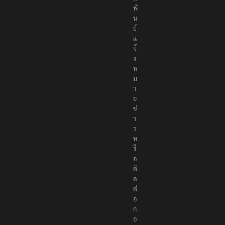
พั
น
ธ์
แ
จ้
ง
ห
ม
า
ย
ข่
า
ว
ห
รื
อ
ติ
ด
ต่
อ
ก
อ