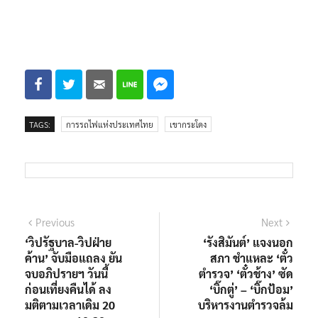
TAGS:
การรถไฟแห่งประเทศไทย
เขากระโดง
Previous
Next
‘วิปรัฐบาล-วิปฝ่าย
‘รังสิมันต์’ แจงนอก
ค้าน’ จับมือแถลง ยัน
สภา ชำแหละ ‘ตั๋ว
จบอภิปรายฯ วันนี้
ตำรวจ’ ‘ตั๋วช้าง’ ซัด
ก่อนเที่ยงคืนได้ ลง
‘บิ๊กตู่’ – ‘บิ๊กป้อม’
มติตามเวลาเดิม 20
บริหารงานตำรวจล้ม