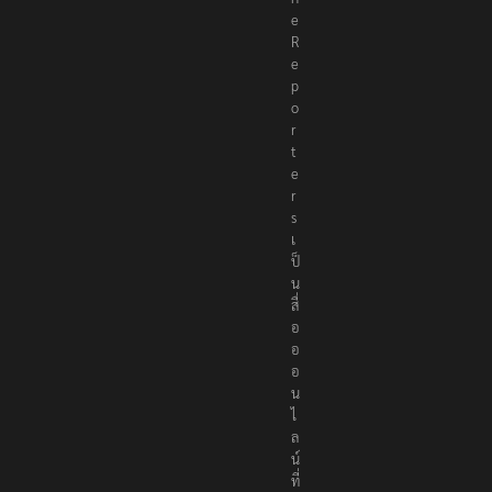
e
R
e
p
o
r
t
e
r
s
เ
ป็
น
สื่
อ
อ
อ
น
ไ
ล
น์
ที่