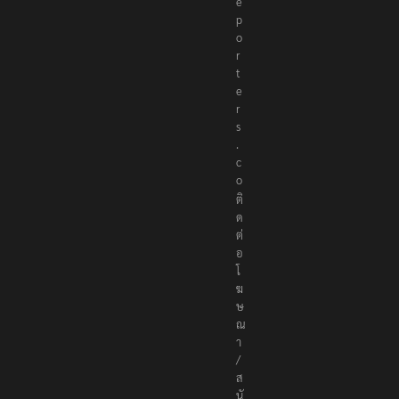
e
p
o
r
t
e
r
s
.
c
o
ติ
ด
ต่
อ
โ
ฆ
ษ
ณ
า
/
ส
นั