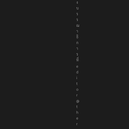
ง
บ
ร
ร
ณ
า
ธิ
ก
า
ร
ที่
e
d
i
t
o
r
@
t
h
e
r