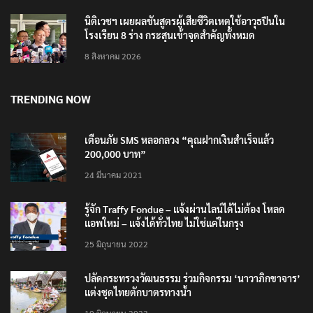
นิติเวชฯ เผยผลชันสูตรผู้เสียชีวิตเหตุใช้อาวุธปืนใน
โรงเรียน 8 ร่าง กระสุนเข้าจุดสำคัญทั้งหมด
8 สิงหาคม 2026
TRENDING NOW
เตือนภัย SMS หลอกลวง “คุณฝากเงินสำเร็จแล้ว
200,000 บาท”
24 มีนาคม 2021
รู้จัก Traffy Fondue – แจ้งผ่านไลน์ได้ไม่ต้อง โหลด
แอพใหม่ – แจ้งได้ทั่วไทย ไม่ใช่แค่ในกรุง
25 มิถุนายน 2022
ปลัดกระทรวงวัฒนธรรม ร่วมกิจกรรม ‘นาวาภิกขาจาร’
แต่งชุดไทยตักบาตรทางน้ำ