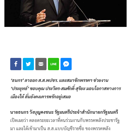
‘ธนกร’ ลาออก ส.ส.พปชร. และสมาชิกพรรคฯ ช่วยงาน
‘ประยุทธ์’ ขอบคุณ ประวิตร-สมศักดิ์-สุริยะ มอบโอกาสทางการ
เมืองให้ ลั่นยังคงเคารพรักอยู่เสมอ
นายธนกร วังบุญคงชนะ รัฐมนตรีประจำสำนักนายกรัฐมนตรี
เปิดเผยว่า ตลอดระยะเวลาที่ตนร่วมงานกับพรรคพลังประชารัฐ
มา และได้เข้ามาเป็น ส.ส.แบบบัญชีรายชื่อ ของพรรคพลัง