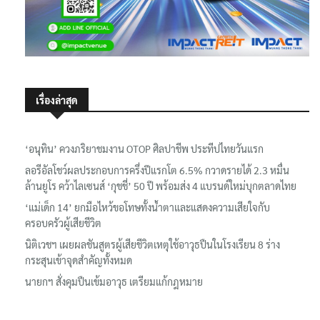
เรื่องล่าสุด
‘อนุทิน’ ควงภริยาชมงาน OTOP ศิลปาชีพ ประทีปไทยวันแรก
ลอรีอัลโชว์ผลประกอบการครึ่งปีแรกโต 6.5% กวาดรายได้ 2.3 หมื่น
ล้านยูโร คว้าไลเซนส์ ‘กุชชี่’ 50 ปี พร้อมส่ง 4 แบรนด์ใหม่บุกตลาดไทย
‘แม่เด็ก 14’ ยกมือไหว้ขอโทษทั้งน้ำตาและแสดงความเสียใจกับ
ครอบครัวผู้เสียชีวิต
นิติเวชฯ เผยผลชันสูตรผู้เสียชีวิตเหตุใช้อาวุธปืนในโรงเรียน 8 ร่าง
กระสุนเข้าจุดสำคัญทั้งหมด
นายกฯ สั่งคุมปืนเข้มอาวุธ เตรียมแก้กฎหมาย