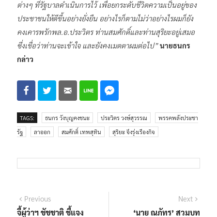
ต่างๆ ที่รัฐบาลดำเนินการไว้ เพื่อยกระดับชีวิตความเป็นอยู่ของ
ประชาชนให้ดีขึ้นอย่างยั่งยืน อย่างไรก็ตามไม่ว่าอย่างไรผมก็ยัง
คงเคารพรักพล.อ.ประวิตร ท่านสมศักดิ์และท่านสุริยะอยู่เสมอ
ซึ่งเชื่อว่าท่านจะเข้าใจ และยังคงเมตตาผมต่อไป”
นายธนกร
กล่าว
TAGS:
ธนกร วังบุญคงชนะ
ประวิตร วงษ์สุวรรณ
พรรคพลังประชา
รัฐ
ลาออก
สมศักดิ์ เทพสุทิน
สุริยะ จึงรุ่งเรืองกิจ
แนะแนว
Previous
Next
Previous
Next
post:
post:
จี้ผู้ว่าฯ ชัชชาติ ชี้แจง
‘นาย ณภัทร’ สวมบท