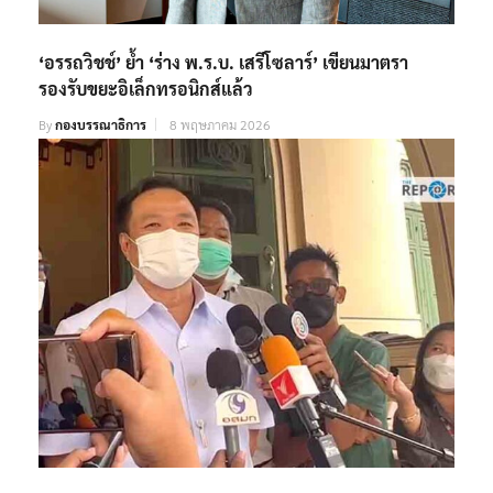
‘อรรถวิชช์’ ย้ำ ‘ร่าง พ.ร.บ. เสรีโซลาร์’ เขียนมาตรา
รองรับขยะอิเล็กทรอนิกส์แล้ว
By
กองบรรณาธิการ
8 พฤษภาคม 2026