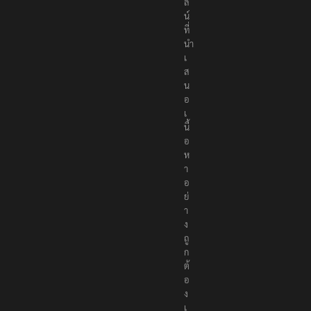
ล
น์
ที่
นำ
เ
ส
น
อ
เ
นื้
อ
ห
า
อ
ย่
า
ง
ถู
ก
ต้
อ
ง
เ