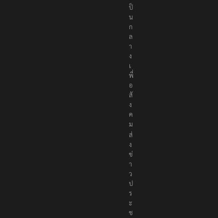
ป็
น
ก
ล
า
ง
เ
พื่
อ
สั
ง
ค
ม
ส่
ง
ข่
า
ว
ป
ร
ะ
ช