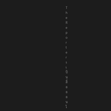
T
h
e
R
e
p
o
r
t
e
r
s
เ
ป็
น
สื่
อ
อ
อ
น
ไ