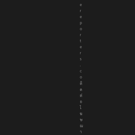
e
r
e
p
o
r
t
e
r
s
.
c
o
ติ
ด
ต่
อ
โ
ฆ
ษ
ณ
า