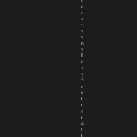
อ
ก
อ
ง
บ
ร
ร
ณ
า
ธิ
ก
า
ร
ที่
e
d
i
t
o
r
@
t
h