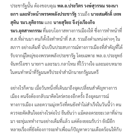
ประชารัฐนั้น ต้องขอบคุณ
พล.อ.ประวิตร วงษ์สุวรรณ รองนา
ยกฯ และหัวหน้าพรรคพลังประชารัฐ
รวมถึง
นายสมศักดิ์ เทพ
สุทิน รมว.ยุติธรรม
และ
นายสุริยะ จึงรุ่งเรืองกิจ
รมว.อุตสาหกรรม
ที่มอบโอกาสทางการเมืองให้ ซึ่งการทำหน้าที่
ส.ส.ที่ผ่านมา ตนก็ตั้งใจทำหน้าที่ ส.ส. รวมถึงตำแหน่งต่างๆ ใน
สภาฯ อย่างเต็มที่ นับเป็นประสบการณ์ทางการเมืองที่สำคัญที่ได้
รับจากผู้ใหญ่ของพรรคพลังประชารัฐ โดยเฉพาะ พล.อ.ประยุทธ์
จันทร์โอชา นายกฯ และรมว.กลาโหม ที่ไว้วางใจ และมอบหมาย
ในตนทำหน้าที่รัฐมนตรีประจำสำนักนายกรัฐมนตรี
อย่างไรก็ตาม เมื่อวันหนึ่งที่เดินมาถึงจุดเปลี่ยนสำคัญทางการ
เมือง ตนจึงต้องกลับมาคิดไตร่ตรองอีกครั้ง ถึงอุดมการณ์
ทางการเมือง และความมุ่งหวังที่ตนยังทำไม่สำเร็จในวันนี้ว่า ตน
ควรจะตัดสินใจอย่างไรต่อไป ยืนยันว่า แม้ตลอดระยะเวลาที่ผ่าน
มา จะทุ่มเททำงานอย่างเต็มที่แล้ว แต่ต้องยอมรับว่า ยังมีอีก
หลายเรื่องที่ยังต้องการจะทำเพื่อแก้ปัญหาความเดือดร้อนให้กับ