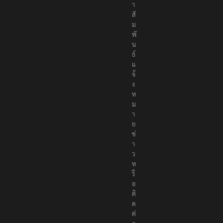
า
สั
ม
พั
น
ธ์
แ
จ้
ง
ห
ม
า
ย
ข่
า
ว
ห
รื
อ
ติ
ด
ต่