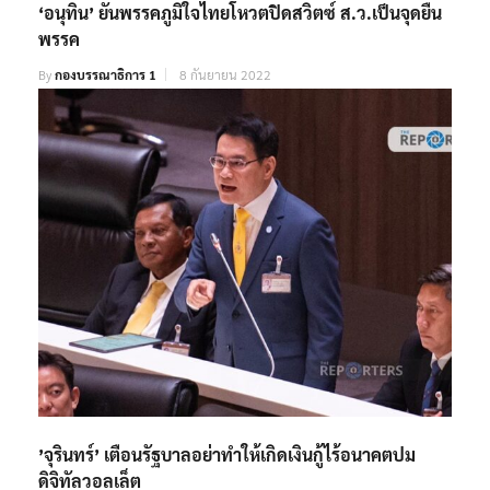
‘อนุทิน’ ยันพรรคภูมิใจไทยโหวตปิดสวิตซ์ ส.ว.เป็นจุดยืน
พรรค
By
กองบรรณาธิการ 1
8 กันยายน 2022
’จุรินทร์’ เตือนรัฐบาลอย่าทำให้เกิดเงินกู้ไร้อนาคตปม
ดิจิทัลวอลเล็ต