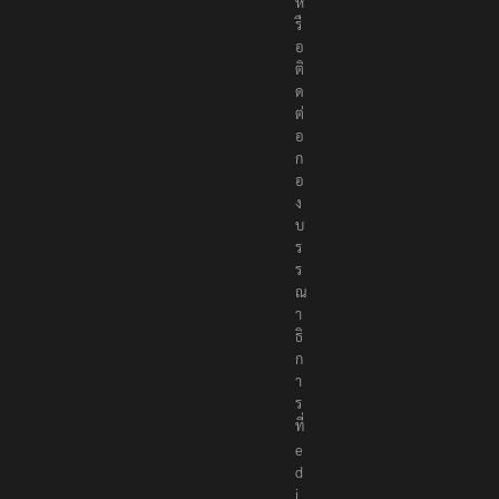
ห
รื
อ
ติ
ด
ต่
อ
ก
อ
ง
บ
ร
ร
ณ
า
ธิ
ก
า
ร
ที่
e
d
i