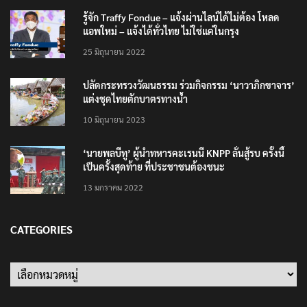
รู้จัก Traffy Fondue – แจ้งผ่านไลน์ได้ไม่ต้อง โหลด
แอพใหม่ – แจ้งได้ทั่วไทย ไม่ใช่แค่ในกรุง
25 มิถุนายน 2022
ปลัดกระทรวงวัฒนธรรม ร่วมกิจกรรม ‘นาวาภิกขาจาร’
แต่งชุดไทยตักบาตรทางน้ำ
10 มิถุนายน 2023
‘นายพลบีทู’ ผู้นำทหารคะเรนนี KNPP ลั่นสู้รบ ครั้งนี้
เป็นครั้งสุดท้าย ที่ประชาชนต้องชนะ
13 มกราคม 2022
CATEGORIES
Categories