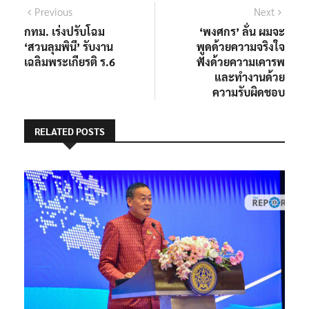
แนะแนว
Previous
Next
Previous
Next
post:
post:
กทม. เร่งปรับโฉม
‘พงศกร’ ลั่น ผมจะ
เรื่อง
‘สวนลุมพินี’ รับงาน
พูดด้วยความจริงใจ
เฉลิมพระเกียรติ ร.6
ฟังด้วยความเคารพ
และทำงานด้วย
ความรับผิดชอบ
RELATED POSTS