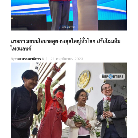
นายกฯ​ มอบนโยบายทูต-กงสุลใหญ่ทั่วโลก​ ปรับโฉมทีม
ไทยแลนด์
By
กองบรรณาธิการ 1
21 พฤศจิกายน 2023