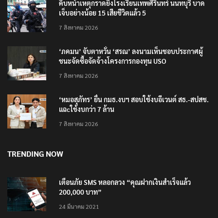
คืบหน้าเหตุกราดยิงโรงเรียนเทพศิรินทร์ นนทบุรี บาด
เจ็บอย่างน้อย 15 เสียชีวิตแล้ว 5
7 สิงหาคม 2026
‘ภคมน’ จับตาหวั่น ‘สรณ’ ลงนามเห็นชอบประกาศผู้
ชนะจัดซื้อจัดจ้างโครงการกองทุน USO
7 สิงหาคม 2026
‘หมอสุภัทร’ ยื่น กมธ.งบฯ สอบใช้งบอีเวนต์ สธ.-สปสช.
แฉcใช้งบกว่า 7 ล้าน
7 สิงหาคม 2026
TRENDING NOW
เตือนภัย SMS หลอกลวง “คุณฝากเงินสำเร็จแล้ว
200,000 บาท”
24 มีนาคม 2021