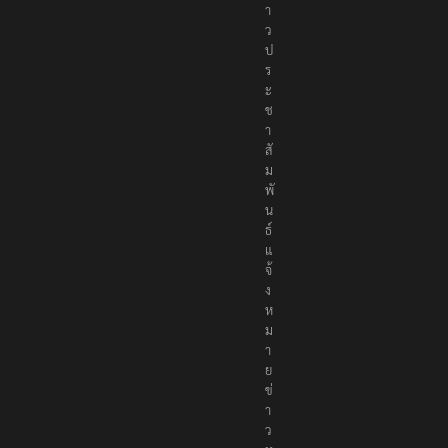
า
ว
ป
ร
ะ
ช
า
สั
ม
พั
น
ธ์
แ
จ้
ง
ห
ม
า
ย
ข่
า
ว