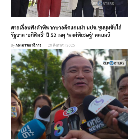
ศาลเลื่อนฟังคำพิพากษาอดีตแกนนำ นปช.ชุมนุมขับไล่
รัฐบาล ‘อภิสิทธิ์’ ปี 52 เหตุ ‘พงศ์พิเชษฐ์’ หลบหนี
By
กองบรรณาธิการ
20 สิงหาคม 2025