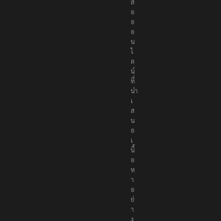
สื่
อ
อ
อ
น
ไ
ล
น์
ที่
นำ
เ
ส
น
อ
เ
นื้
อ
ห
า
อ
ย่
า
ง