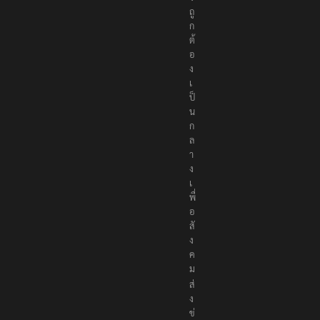
ถู
ก
ต้
อ
ง
เ
ป็
น
ก
ล
า
ง
เ
พื่
อ
สั
ง
ค
ม
ส่
ง
ข่