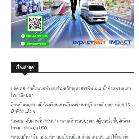
เรื่องล่าสุด
ปลัด ทส. จ่อตั้งคณะทำงานร่วมแก้ปัญหาสารพิษในแม่น้ำข้ามพรมแดน
ไทย-เมียนมา
คืบหน้าเหตุกราดยิงโรงเรียนเทพศิรินทร์ นนทบุรี บาดเจ็บอย่างน้อย 15
เสียชีวิตแล้ว 5
‘ภคมน’ จับตาหวั่น ‘สรณ’ ลงนามเห็นชอบประกาศผู้ชนะจัดซื้อจัดจ้าง
โครงการกองทุน USO
‘หมอสุภัทร’ ยื่น กมธ.งบฯ สอบใช้งบอีเวนต์ สธ.-สปสช. แฉcใช้งบกว่า