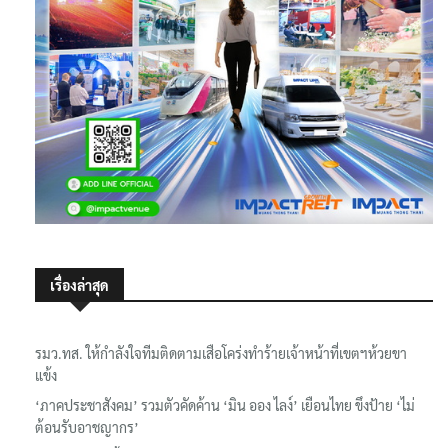
เรื่องล่าสุด
รมว.ทส. ให้กำลังใจทีมติดตามเสือโคร่งทำร้ายเจ้าหน้าที่เขตฯห้วยขา
แข้ง
‘ภาคประชาสังคม’ รวมตัวคัดค้าน ‘มิน ออง ไลง์’ เยือนไทย ขึงป้าย ‘ไม่
ต้อนรับอาชญากร’