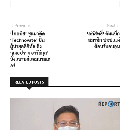
แนะแนว
Previous
Next
Previous
Next
post:
post:
‘โกลบิส’ ชูแนวคิด
’อภิสิทธิ์‘ คัมแบ็ก
เรื่อง
‘Technovate’ ปั้น
สมาชิก ปชป.แห่
ผู้นำยุคดิจิทัล ดึง
ต้อนรับอบอุ่น
‘เฌอปราง อารีย์กุล’
นั่งแบรนด์แอมบาสเด
อร์
RELATED POSTS