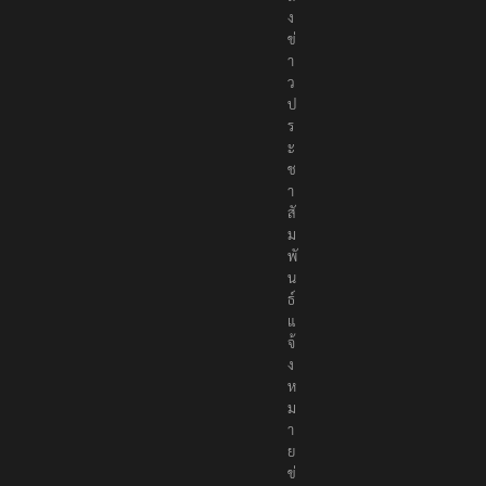
ส่
ง
ข่
า
ว
ป
ร
ะ
ช
า
สั
ม
พั
น
ธ์
แ
จ้
ง
ห
ม
า
ย