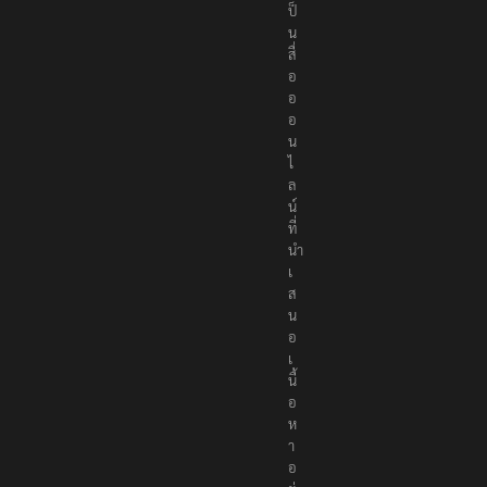
เ
ป็
น
สื่
อ
อ
อ
น
ไ
ล
น์
ที่
นำ
เ
ส
น
อ
เ
นื้
อ
ห
า