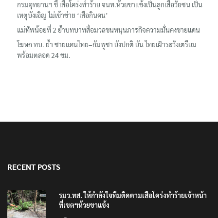
กรมอุทยานฯ ชี้ เสือโคร่งทำร้าย จนท.ห้วยขาแข้งเป็นลูกเสือวัยซน เป็น
เหตุบังเอิญ ไม่เข้าข่าย ‘เสือกินคน’
แม่ทัพน้อยที่ 2 ย้ำบทบาทสื่อมวลชนหนุนภารกิจความมั่นคงชายแดน
โฆษก ทบ. ย้ำ ชายแดนไทย–กัมพูชา ยังปกติ ยัน ไทยเฝ้าระวังเตรียม
พร้อมตลอด 24 ชม.
RECENT POSTS
รมว.ทส. ให้กำลังใจทีมติดตามเสือโคร่งทำร้ายเจ้าหน้า
ที่เขตฯห้วยขาแข้ง