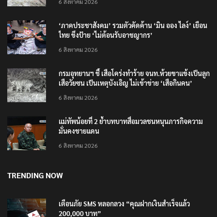
6 สิงหาคม 2026
‘ภาคประชาสังคม’ รวมตัวคัดค้าน ‘มิน ออง ไลง์’ เยือน
ไทย ขึงป้าย ‘ไม่ต้อนรับอาชญากร’
6 สิงหาคม 2026
กรมอุทยานฯ ชี้ เสือโคร่งทำร้าย จนท.ห้วยขาแข้งเป็นลูก
เสือวัยซน เป็นเหตุบังเอิญ ไม่เข้าข่าย ‘เสือกินคน’
6 สิงหาคม 2026
แม่ทัพน้อยที่ 2 ย้ำบทบาทสื่อมวลชนหนุนภารกิจความ
มั่นคงชายแดน
6 สิงหาคม 2026
TRENDING NOW
เตือนภัย SMS หลอกลวง “คุณฝากเงินสำเร็จแล้ว