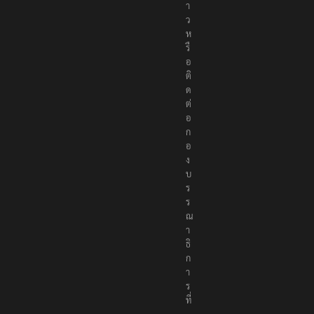
ข่
า
ว
ห
รื
อ
ติ
ด
ต่
อ
ก
อ
ง
บ
ร
ร
ณ
า
ธิ
ก
า
ร
ที่