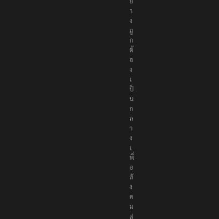
อ
ย่
า
ง
ถู
ก
ต้
อ
ง
เ
ป็
น
ก
ล
า
ง
เ
พื่
อ
สั
ง
ค
ม