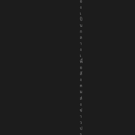
อ
ง
เ
ป็
น
ก
ล
า
ง
เ
พื่
อ
สั
ง
ค
ม
ส่
ง
ข่
า
ว
ป
ร