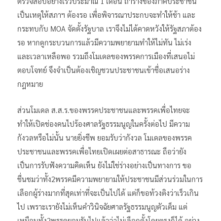
ตรวจสอบอย่างเร็วประมาณ 1 เดือน ถ้าร่างของภาคประชาชน
เป็นเหตุให้สภาฯ ต้องรอ เพื่อพิจารณาประกบจะทำให้ช้า และ
กระทบกับ MOA จัดตั้งรัฐบาล เราจึงไม่ได้คาดหวังให้รัฐสภาต้อง
รอ หากดูกระบวนการแล้วมีความพยายามทำให้ไม่ทัน ไม่เร่ง
และเวลาเหลือพอ รวมถึงโมเดลของพรรคการเมืองที่เสนอไม่
ตอบโจทย์ จึงจำเป็นต้องเชิญชวนประชาชนเข้าชื่อเสนอร่าง
กฎหมาย
ส่วนโมเดล ส.ส.ร.ของพรรคประชาชนและพรรคเพื่อไทยจะ
ทำให้เปิดช่องคนไปร้องศาลรัฐธรรมนูญในครั้งต่อไป มีความ
กังวลหรือไม่นั้น นายยิ่งชีพ ยอมรับว่ากังวล โมเดลของพรรค
ประชาชนและพรรคเพื่อไทยเปิดเผยต่อสาธารณะ ถือว่ายัง
เป็นการรับฟังความคิดเห็น ยังไม่ใช่ร่างอย่างเป็นทางการ ขอ
ชื่นชมว่าทั้ง2พรรคมีความพยายามให้ประชาชนมีส่วนร่วมในการ
เลือกผู้ร่างมากที่สุดเท่าที่จะเป็นไปได้ แต่ก็ขอท้วงติงว่าเร็วเกิน
ไป เพราะเรายังไม่เห็นคำวินิจฉัยศาลรัฐธรรมนูญตัวเต็ม แต่
เหมือนทั้ง2พรรคยอมรับไปแล้วว่าไม่เลือกตั้งโดยตรงก็ได้ อย่าง