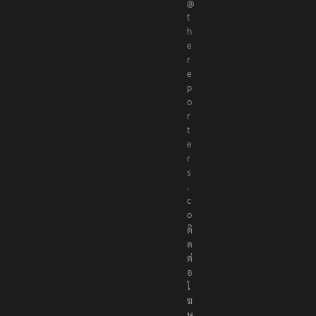
@
t
h
e
r
e
p
o
r
t
e
r
s
.
c
o
ติ
ด
ต่
อ
โ
ฆ
ษ