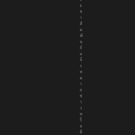
ะ
ช
า
สั
ม
พั
น
ธ์
แ
จ้
ง
ห
ม
า
ย
ข่
า
ว
ห
รื
อ
ติ