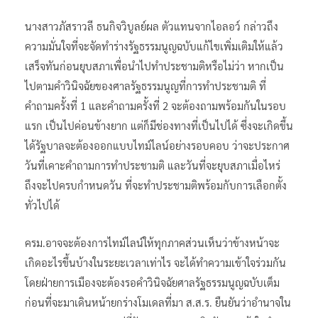
นางสาวภัสราวลี ธนกิจวิบูลย์ผล ตัวแทนจากไอลอว์ กล่าวถึง
ความมั่นใจที่จะจัดทำร่างรัฐธรรมนูญฉบับแก้ไขเพิ่มเติมให้แล้ว
เสร็จทันก่อนยุบสภาเพื่อนำไปทำประชามติหรือไม่ว่า หากเป็น
ไปตามคำวินิจฉัยของศาลรัฐธรรมนูญที่การทำประชามติ ที่
คำถามครั้งที่ 1 และคำถามครั้งที่ 2 จะต้องถามพร้อมกันในรอบ
แรก เป็นไปค่อนข้างยาก แต่ก็มีช่องทางที่เป็นไปได้ ซึ่งจะเกิดขึ้น
ได้รัฐบาลจะต้องออกแบบไทม์ไลน์อย่างรอบคอบ ว่าจะประกาศ
วันที่เคาะคำถามการทำประชามติ และวันที่จะยุบสภาเมื่อไหร่
ถึงจะไปครบกำหนดวัน ที่จะทำประชามติพร้อมกับการเลือกตั้ง
ทั่วไปได้
ครม.อาจจะต้องการไทม์ไลน์ให้ทุกภาคส่วนเห็นว่าข้างหน้าจะ
เกิดอะไรขึ้นบ้างในระยะเวลาเท่าไร จะได้ทำความเข้าใจร่วมกัน
โดยฝ่ายการเมืองจะต้องรอคำวินิจฉัยศาลรัฐธรรมนูญฉบับเต็ม
ก่อนที่จะมาเดินหน้ายกร่างโมเดลที่มา ส.ส.ร. ยืนยันว่าอำนาจใน