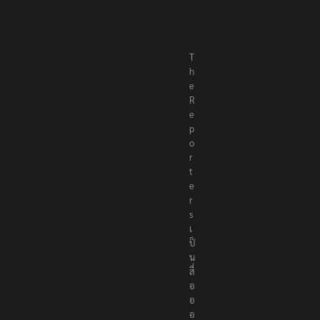
T
h
e
R
e
p
o
r
t
e
r
s
เ
ป็
น
สื่
อ
อ
อ