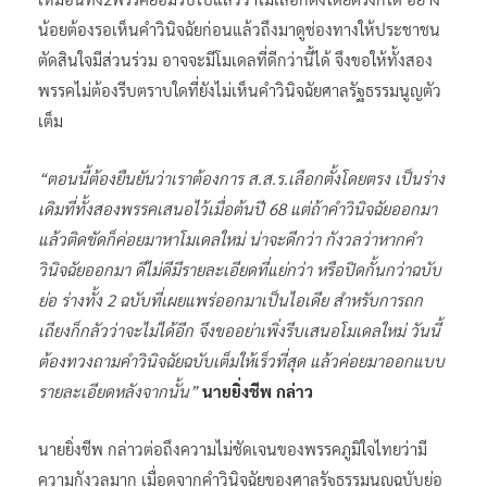
น้อยต้องรอเห็นคำวินิจฉัยก่อนแล้วถึงมาดูช่องทางให้ประชาชน
ตัดสินใจมีส่วนร่วม อาจจะมีโมเดลที่ดีกว่านี้ได้ จึงขอให้ทั้งสอง
พรรคไม่ต้องรีบตราบใดที่ยังไม่เห็นคำวินิจฉัยศาลรัฐธรรมนูญตัว
เต็ม
“ตอนนี้ต้องยืนยันว่าเราต้องการ ส.ส.ร.เลือกตั้งโดยตรง เป็นร่าง
เดิมที่ทั้งสองพรรคเสนอไว้เมื่อต้นปี 68 แต่ถ้าคำวินิจฉัยออกมา
แล้วติดขัดก็ค่อยมาหาโมเดลใหม่ น่าจะดีกว่า กังวลว่าหากคำ
วินิจฉัยออกมา ดีไม่ดีมีรายละเอียดที่แย่กว่า หรือปิดกั้นกว่าฉบับ
ย่อ ร่างทั้ง 2 ฉบับที่เผยแพร่ออกมาเป็นไอเดีย สำหรับการถก
เถียงก็กลัวว่าจะไม่ได้อีก จึงขออย่าเพิ่งรีบเสนอโมเดลใหม่ วันนี้
ต้องทวงถามคำวินิจฉัยฉบับเต็มให้เร็วที่สุด แล้วค่อยมาออกแบบ
รายละเอียดหลังจากนั้น”
นายยิ่งชีพ กล่าว
นายยิ่งชีพ กล่าวต่อถึงความไม่ชัดเจนของพรรคภูมิใจไทยว่ามี
ความกังวลมาก เมื่อดูจากคำวินิจฉัยของศาลรัฐธรรมนูญฉบับย่อ