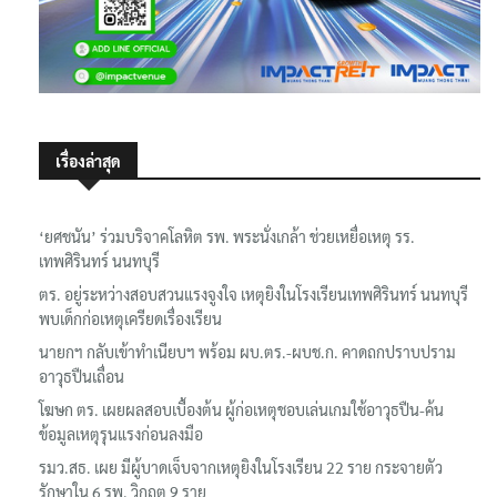
เรื่องล่าสุด
‘ยศชนัน’ ร่วมบริจาคโลหิต รพ. พระนั่งเกล้า ช่วยเหยื่อเหตุ รร.
เทพศิรินทร์ นนทบุรี
ตร. อยู่ระหว่างสอบสวนแรงจูงใจ เหตุยิงในโรงเรียนเทพศิรินทร์ นนทบุรี
พบเด็กก่อเหตุเครียดเรื่องเรียน
นายกฯ กลับเข้าทำเนียบฯ พร้อม ผบ.ตร.-ผบช.ก. คาดถกปราบปราม
อาวุธปืนเถื่อน
โฆษก ตร. เผยผลสอบเบื้องต้น ผู้ก่อเหตุชอบเล่นเกมใช้อาวุธปืน-ค้น
ข้อมูลเหตุรุนแรงก่อนลงมือ
รมว.สธ. เผย มีผู้บาดเจ็บจากเหตุยิงในโรงเรียน 22 ราย กระจายตัว
รักษาใน 6 รพ. วิกฤต 9 ราย