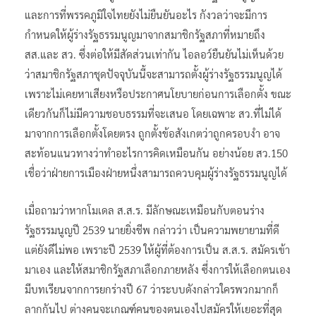
และการที่พรรคภูมิใจไทยยังไม่ยืนยันอะไร กังวลว่าจะมีการ
กำหนดให้ผู้ร่างรัฐธรรมนูญมาจากสมาชิกรัฐสภาที่หมายถึง
สส.และ สว. ซึ่งต่อให้มีสัดส่วนเท่ากัน ไอลอว์ยืนยันไม่เห็นด้วย
ว่าสมาชิกรัฐสภาชุดปัจจุบันนี้จะสามารถตั้งผู้ร่างรัฐธรรมนูญได้
เพราะไม่เคยหาเสียงหรือประกาศนโยบายก่อนการเลือกตั้ง ขณะ
เดียวกันก็ไม่มีความชอบธรรมที่จะเสนอ โดยเฉพาะ สว.ที่ไม่ได้
มาจากการเลือกตั้งโดยตรง ถูกตั้งข้อสังเกตว่าถูกครอบงำ อาจ
สะท้อนแนวทางว่าทำอะไรการคิดเหมือนกัน อย่างน้อย สว.150
เชื่อว่าฝ่ายการเมืองฝ่ายหนึ่งสามารถควบคุมผู้ร่างรัฐธรรมนูญได้
เมื่อถามว่าหากโมเดล ส.ส.ร. มีลักษณะเหมือนกับตอนร่าง
รัฐธรรมนูญปี 2539 นายยิ่งชีพ กล่าวว่า เป็นความพยายามที่ดี
แต่ยังดีไม่พอ เพราะปี 2539 ให้ผู้ที่ต้องการเป็น ส.ส.ร. สมัครเข้า
มาเอง และให้สมาชิกรัฐสภาเลือกภายหลัง ซึ่งการให้เลือกตนเอง
มีบทเรียนจากการยกร่างปี 67 ว่าระบบดังกล่าวใครพวกมากก็
ลากกันไป ต่างคนจะเกณฑ์คนของตนเองไปสมัครให้เยอะที่สุด