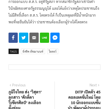
การออกแบบ ส.ส.ร. อยู่ที่รัฐสภา หากสมาชิกรัฐสภาเข้าใจคำ
วินิจฉัยของศาลรัฐธรรมนูญได้ และโต้แย้งว่าเหตุใดประชาชนถึง
ไม่มีสิทธิ์เลือก ส.ส.ร. โดยตรงได้ ก็เป็นเหตุผลที่มีน้ำหนักมาก
พอที่จะยืนยันได้ว่า ประชาชนต้องเลือกผู้ร่างได้โดยตรง
TAGS:
ยิ่งชีพ อัชฌานนท์
ไอลอว์
แนะแนว
Previous
Next
Previous
Next
post:
post:
ภูมิใจไทย ส่ง ‘วิสุดา’
DITP เปิดตัว 45
เรื่อง
ลูกสาว ‘ศักดิ์ดา
คอลเลคชั่นใหม่ โดย
วิเชียรศิลป์’ ลงเลือก
10 นักออกแบบชั้น
ตั้งซ่อม
นำ พัฒนาผู้ประกอบ