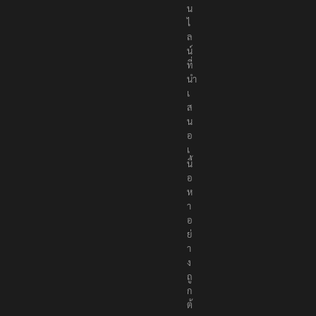
น
ไ
ล
น์
ที่
นำ
เ
ส
น
อ
เ
นื้
อ
ห
า
อ
ย่
า
ง
ถู
ก
ต้