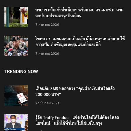
นายกฯ กลับเข้าทำเนียบฯ พร้อม ผบ.ตร.-ผบช.ก. คาด
ถกปราบปรามอาวุธปืนเถื่อน
7 สิงหาคม 2026
โฆษก ตร. เผยผลสอบเบื้องต้น ผู้ก่อเหตุชอบเล่นเกมใช้
อาวุธปืน-ค้นข้อมูลเหตุรุนแรงก่อนลงมือ
7 สิงหาคม 2026
TRENDING NOW
เตือนภัย SMS หลอกลวง “คุณฝากเงินสำเร็จแล้ว
200,000 บาท”
24 มีนาคม 2021
รู้จัก Traffy Fondue – แจ้งผ่านไลน์ได้ไม่ต้อง โหลด
แอพใหม่ – แจ้งได้ทั่วไทย ไม่ใช่แค่ในกรุง