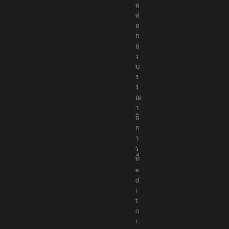
ด
ต่
อ
ก
อ
ง
บ
ร
ร
ณ
า
ธิ
ก
า
ร
ที่
e
d
i
t
o
r