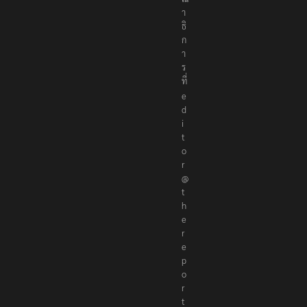
า
ธิ
ก
า
ร
ที่
e
d
i
t
o
r
@
t
h
e
r
e
p
o
r
t