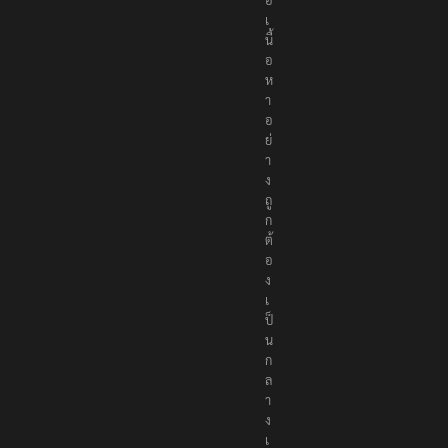
เ
นื้
อ
ห
า
อ
ย่
า
ง
ถู
ก
ต้
อ
ง
เ
ป็
น
ก
ล
า
ง
เ