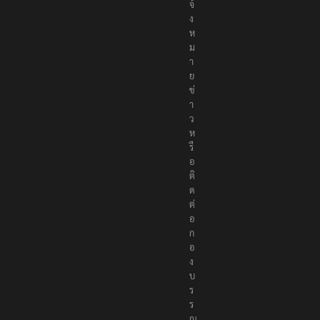
จ้
ง
ห
ม
า
ย
ข่
า
ว
ห
รื
อ
ติ
ด
ต่
อ
ก
อ
ง
บ
ร
ร
ณ