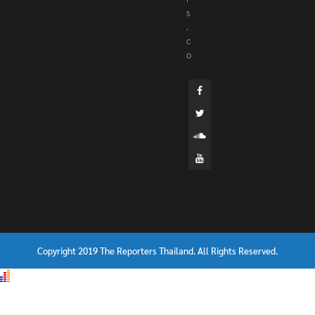
s
.
c
o
Copyright 2019 The Reporters Thailand. All Rights Reserved.