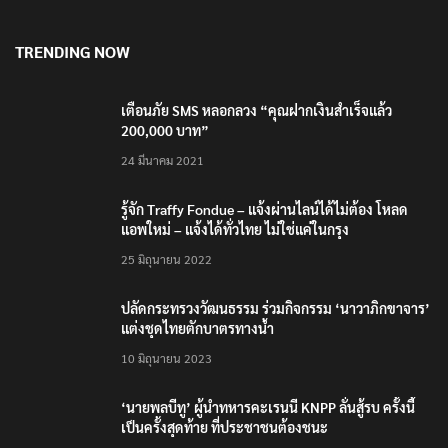
TRENDING NOW
เตือนภัย SMS หลอกลวง “คุณฝากเงินสำเร็จแล้ว
200,000 บาท”
24 มีนาคม 2021
รู้จัก Traffy Fondue – แจ้งผ่านไลน์ได้ไม่ต้อง โหลด
แอพใหม่ – แจ้งได้ทั่วไทย ไม่ใช่แค่ในกรุง
25 มิถุนายน 2022
ปลัดกระทรวงวัฒนธรรม ร่วมกิจกรรม ‘นาวาภิกขาจาร’
แต่งชุดไทยตักบาตรทางน้ำ
10 มิถุนายน 2023
‘นายพลบีทู’ ผู้นำทหารคะเรนนี KNPP ลั่นสู้รบ ครั้งนี้
เป็นครั้งสุดท้าย ที่ประชาชนต้องชนะ