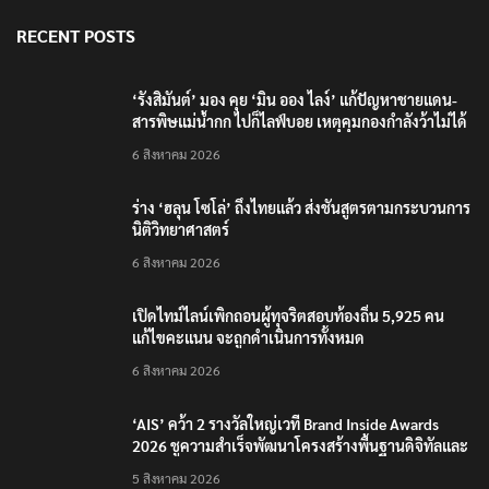
RECENT POSTS
‘รังสิมันต์’ มอง คุย ‘มิน ออง ไลง์’ แก้ปัญหาชายแดน-
สารพิษแม่น้ำกก ไปก็ไลฟ์บอย เหตุคุมกองกำลังว้าไม่ได้
6 สิงหาคม 2026
ร่าง ‘ฮลุน โซโล่’ ถึงไทยแล้ว ส่งชันสูตรตามกระบวนการ
นิติวิทยาศาสตร์
6 สิงหาคม 2026
เปิดไทม์ไลน์เพิกถอนผู้ทุจริตสอบท้องถิ่น 5,925 คน
แก้ไขคะแนน จะถูกดำเนินการทั้งหมด
6 สิงหาคม 2026
‘AIS’ คว้า 2 รางวัลใหญ่เวที Brand Inside Awards
2026 ชูความสำเร็จพัฒนาโครงสร้างพื้นฐานดิจิทัลและ
บุคลากรยุค AI
5 สิงหาคม 2026