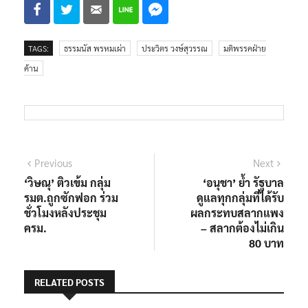
TAGS:
ธรรมนัส พรหมเผ่า
ประวิตร วงษ์สุวรรณ
มติพรรคฝ่าย
ค้าน
แนะแนว
Previous
Next
Previous
Next
post:
post:
‘วิษณุ’ ติวเข้ม กลุ่ม
‘อนุชา’ ย้ำ รัฐบาล
เรื่อง
รมต.ถูกซักฟอก ร่วม
ดูแลทุกกลุ่มที่ได้รับ
ชั่วโมงหลังประชุม
ผลกระทบสลากแพง
ครม.
– สลากต้องไม่เกิน
80 บาท
RELATED POSTS