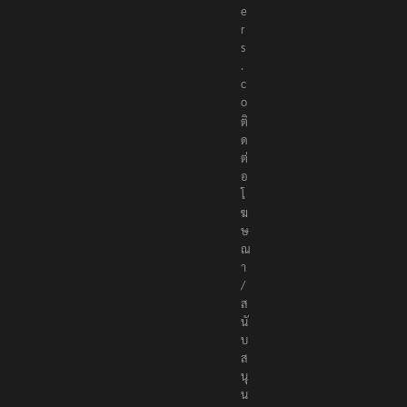
e
r
s
.
c
o
ติ
ด
ต่
อ
โ
ฆ
ษ
ณ
า
/
ส
นั
บ
ส
นุ
น