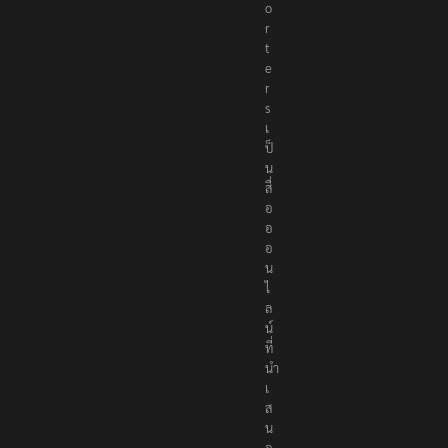
o
r
t
e
r
s
เ
ป็
น
สื่
อ
อ
อ
น
ไ
ล
น์
ที่
นำ
เ
ส
น
อ