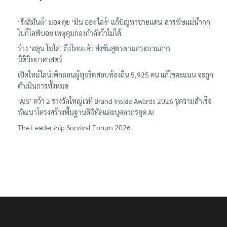
‘รังสิมันต์’ มอง คุย ‘มิน ออง ไลง์’ แก้ปัญหาชายแดน-สารพิษแม่น้ำกก
ไปก็ไลฟ์บอย เหตุคุมกองกำลังว้าไม่ได้
ร่าง ‘ฮลุน โซโล่’ ถึงไทยแล้ว ส่งชันสูตรตามกระบวนการ
นิติวิทยาศาสตร์
เปิดไทม์ไลน์เพิกถอนผู้ทุจริตสอบท้องถิ่น 5,925 คน แก้ไขคะแนน จะถูก
ดำเนินการทั้งหมด
‘AIS’ คว้า 2 รางวัลใหญ่เวที Brand Inside Awards 2026 ชูความสำเร็จ
พัฒนาโครงสร้างพื้นฐานดิจิทัลและบุคลากรยุค AI
The Leadership Survival Forum 2026