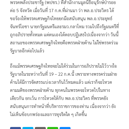
พรรคพลังประชารัฐ (พปชร.) ที่สำนักงานมูลนิธิอนุรักษ์ป่ารอย
ต่อ 5 จังหวัด เมื่อวันที่ 17 ก.ค.ที่ผ่านมา ว่า พล.อ.ประวิตร ได้
ขอร้องให้พรรคเศรษฐกิจไทยยกมือสนับสนุน พล.อ.ประยุทธ์
จันทร์โอชา นายกรัฐมนตรีและรมว.กลาโหม รวมไปถึงรัฐมนตรีที่
ถูกอภิปรายทั้งหมด แต่ตนเองได้ตอบปฏิเสธไปเนื่องจากว่า วันนี้
สถานะของพรรคเศรษฐกิจไทยคือพรรคฝ่ายค้าน ไม่ใช่พรรคร่วม
รัฐบาลอีกต่อไปแล้ว
ถึงแม้พรรคเศรษฐกิจไทยจะไม่ได้ร่วมในการอภิปรายไม่ไว้วางใจ
รัฐบาลในระหว่างวันที่ 19 – 22 ก.ค.นี้ เพราะทางพรรคร่วมฝ่าย
ค้านได้มีการจัดสรรแบ่งเวลากันไว้หมดแล้ว แต่เราก็จะโหวต
ตามมติของพรรคฝ่ายค้าน ทุกคนในพรรคจะโหวตไปในทาง
เดียวกัน ยกเว้น การโหวตให้กับ พล.อ.ประวิตร ที่พรรคยัง
สนับสนุนการทำหน้าที่บริหารราชการของท่าน เนื่องจากว่า ยัง
ไม่เห็นข้อบกพร่องและการทุจริตใด ๆ เกิดขึ้น