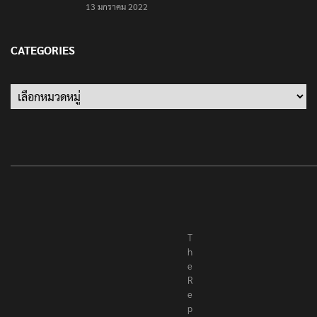
13 มกราคม 2022
CATEGORIES
Categories
T
h
e
R
e
p