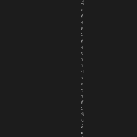
พื่
อ
สั
ง
ค
ม
ส่
ง
ข่
า
ว
ป
ร
ะ
ช
า
สั
ม
พั
น
ธ์
แ