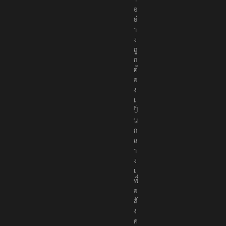
อ
ย่
า
ง
ถู
ก
ต้
อ
ง
เ
ป็
น
ก
ล
า
ง
เ
พื่
อ
สั
ง
ค