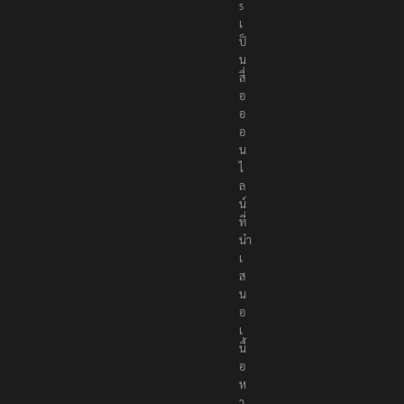
s
เ
ป็
น
สื่
อ
อ
อ
น
ไ
ล
น์
ที่
นำ
เ
ส
น
อ
เ
นื้
อ
ห
า