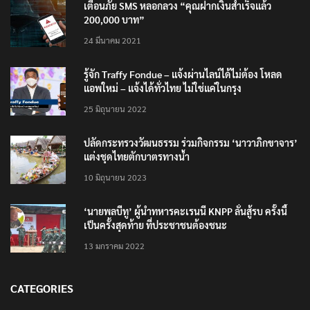
เตือนภัย SMS หลอกลวง “คุณฝากเงินสำเร็จแล้ว
200,000 บาท”
24 มีนาคม 2021
รู้จัก Traffy Fondue – แจ้งผ่านไลน์ได้ไม่ต้อง โหลด
แอพใหม่ – แจ้งได้ทั่วไทย ไม่ใช่แค่ในกรุง
25 มิถุนายน 2022
ปลัดกระทรวงวัฒนธรรม ร่วมกิจกรรม ‘นาวาภิกขาจาร’
แต่งชุดไทยตักบาตรทางน้ำ
10 มิถุนายน 2023
‘นายพลบีทู’ ผู้นำทหารคะเรนนี KNPP ลั่นสู้รบ ครั้งนี้
เป็นครั้งสุดท้าย ที่ประชาชนต้องชนะ
13 มกราคม 2022
CATEGORIES