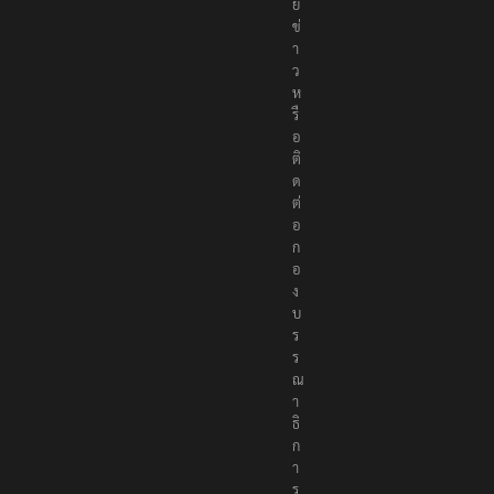
ย
ข่
า
ว
ห
รื
อ
ติ
ด
ต่
อ
ก
อ
ง
บ
ร
ร
ณ
า
ธิ
ก
า
ร