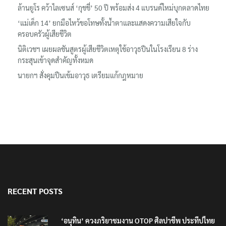
ล้านยูโร คว้าไลเซนส์ ‘กุชชี่’ 50 ปี พร้อมส่ง 4 แบรนด์ใหม่บุกตลาดไทย
‘แม่เด็ก 14’ ยกมือไหว้ขอโทษทั้งน้ำตาและแสดงความเสียใจกับ
ครอบครัวผู้เสียชีวิต
นิติเวชฯ เผยผลชันสูตรผู้เสียชีวิตเหตุใช้อาวุธปืนในโรงเรียน 8 ร่าง
กระสุนเข้าจุดสำคัญทั้งหมด
นายกฯ สั่งคุมปืนเข้มอาวุธ เตรียมแก้กฎหมาย
RECENT POSTS
‘อนุทิน’ ควงภริยาชมงาน OTOP ศิลปาชีพ ประทีปไทย