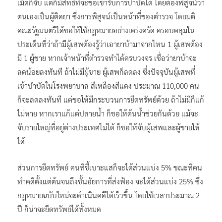
เม็ดก็จับ แต่ก็มีสิทธิ์ที่จะขอเข้ารับการบำบัดได้ โดยต้องพิสูจน์ว่า
ตนเองเป็นผู้ติดยา ซึ่งการพิสูจน์เป็นหน้าที่ของตำรวจ โดยมติ
คณะรัฐมนตรีได้ขอให้ใช้กฎหมายอย่างเคร่งครัด ครอบคลุมใน
ประเด็นที่ว่าถ้ามีผู้เสพต้องรู้ว่าเอายาบ้ามาจากไหน 1 ผู้เสพต้อง
มี 1 ผู้ขาย หากเจ้าหน้าที่ตำรวจทำได้ครบวงจร เชื่อว่ายาบ้าจะ
ลดน้อยลงทันที ถ้าไม่มีผู้ขาย ผู้เสพก็ลดลง ซึ่งปัจจุบันผู้เสพที่
เข้าบำบัดในโรงพยาบาล สีเหลืองสีแดง ประมาณ 110,000 คน
ก็จะลดลงทันที แต่ขอให้มีกระบวนการยึดทรัพย์ด้วย ถ้าไม่มีก็แก้
ไม่หาย หากเราแก้แต่ปลายน้ำ ก็ขอให้ต้นน้ำช่วยกันด้วย แม้จะ
จับรายใหญ่ที่อยู่ต่างประเทศไม่ได้ ก็ขอให้จับผู้เสพและผู้ขายให้
ได้
ส่วนการยึดทรัพย์ คนที่ชี้เบาะแสก็จะได้ส่วนแบ่ง 5% ขณะที่คน
ทำคดีตั้งแต่ต้นจนถึงชั้นอัยการที่ส่งฟ้อง จะได้ส่วนแบ่ง 25% ซึ่ง
กฎหมายฉบับใหม่จะดำเนินคดีได้เร็วขึ้น โดยใช้เวลาประมาณ 2
ปี ก็น่าจะยึดทรัพย์ได้ทั้งหมด