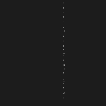
ม
ส่
ง
ข่
า
ว
ป
ร
ะ
ช
า
สั
ม
พั
น
ธ์
แ
จ้
ง
ห
ม
า