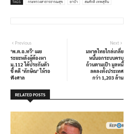
TAGS:
กระทรวงสาธารธารณสุข
ยาบ้า
สมศักดิ์ เทพสุทิน
แนะแนว
Previous
Next
Previous
Next
post:
post:
‘พ.ต.อ.ทวี’ เผย
มหาดไทยไกล่เกลี่ย
เรื่อง
ระยะหลังผู้ต้องหา
หนี้นอกระบบครบ
ม.112 ได้ประกันตัว
ถ้วนตามเป้า มูลหนี้
ชี้ คดี ‘ทักษิณ’ ให้รอ
ลดลงทั้งประเทศ
ฟังศาล
กว่า 1,203 ล้าน
RELATED POSTS