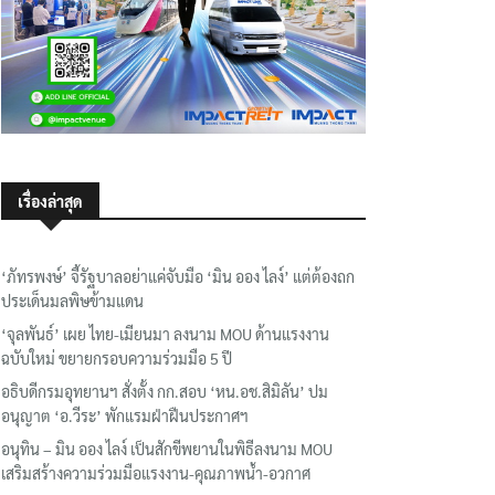
เรื่องล่าสุด
‘ภัทรพงษ์’ จี้รัฐบาลอย่าแค่จับมือ ‘มิน ออง ไลง์’ แต่ต้องถก
ประเด็นมลพิษข้ามแดน
‘จุลพันธ์’ เผย ไทย-เมียนมา ลงนาม MOU ด้านแรงงาน
ฉบับใหม่ ขยายกรอบความร่วมมือ 5 ปี
อธิบดีกรมอุทยานฯ​ สั่งตั้ง กก.สอบ ‘หน.อช.สิมิลัน’ ปม
อนุญาต ‘อ.วีระ’ พักแรมฝ่าฝืนประกาศฯ
อนุทิน – มิน ออง ไลง์ เป็นสักขีพยานในพิธีลงนาม MOU
เสริมสร้างความร่วมมือแรงงาน-คุณภาพน้ำ-อวกาศ