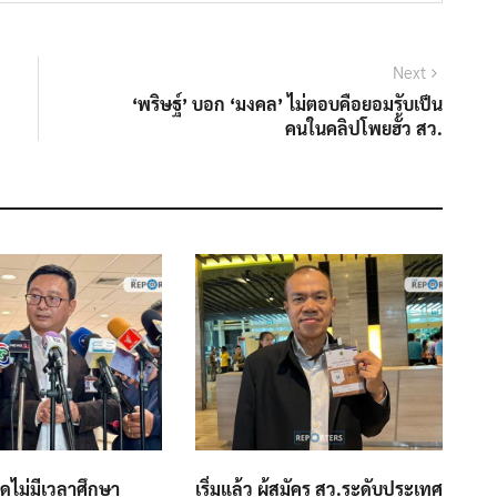
Next
Next
post:
‘พริษฐ์’ บอก ‘มงคล’ ไม่ตอบคือยอมรับเป็น
คนในคลิปโพยฮั้ว สว.
อดไม่มีเวลาศึกษา
เริ่มแล้ว ผู้สมัคร สว.ระดับประเทศ