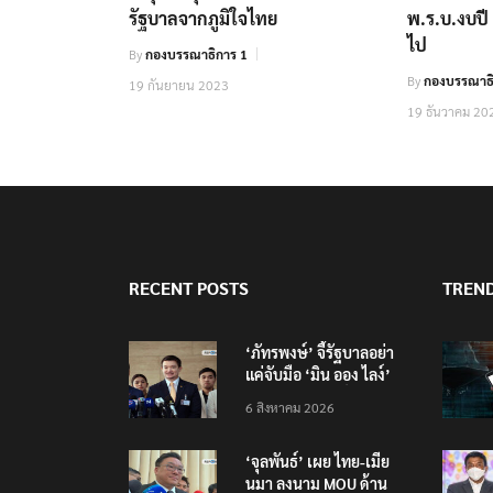
รัฐบาลจากภูมิใจไทย
พ.ร.บ.งบปี 
ไป
By
กองบรรณาธิการ 1
By
กองบรรณาธิ
19 กันยายน 2023
19 ธันวาคม 20
RECENT POSTS
TREN
‘ภัทรพงษ์’ จี้รัฐบาลอย่า
แค่จับมือ ‘มิน ออง ไลง์’
แต่ต้องถกประเด็นมลพิษ
6 สิงหาคม 2026
ข้ามแดน
‘จุลพันธ์’ เผย ไทย-เมีย
นมา ลงนาม MOU ด้าน