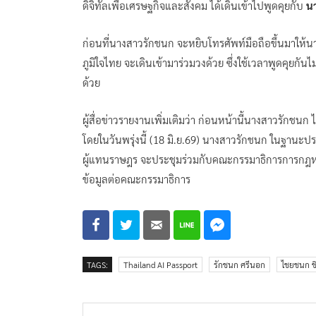
ดิจิทัลเพื่อเศรษฐกิจและสังคม ได้เดินเข้าไปพูดคุยกับ
น
ก่อนที่นางสาวรักชนก จะหยิบโทรศัพท์มือถือขึ้นมาให้
ภูมิใจไทย จะเดินเข้ามาร่วมวงด้วย ซึ่งใช้เวลาพูดคุยก
ด้วย
ผู้สื่อข่าวรายงานเพิ่มเติมว่า ก่อนหน้านี้นางสาวรักชน
โดยในวันพรุ่งนี้ (18 มิ.ย.69) นางสาวรักชนก ในฐ
ผู้แทนราษฎร จะประชุมร่วมกับคณะกรรมาธิการการกฎหม
ข้อมูลต่อคณะกรรมาธิการ
TAGS:
Thailand AI Passport
รักชนก ศรีนอก
ไชยชนก ช