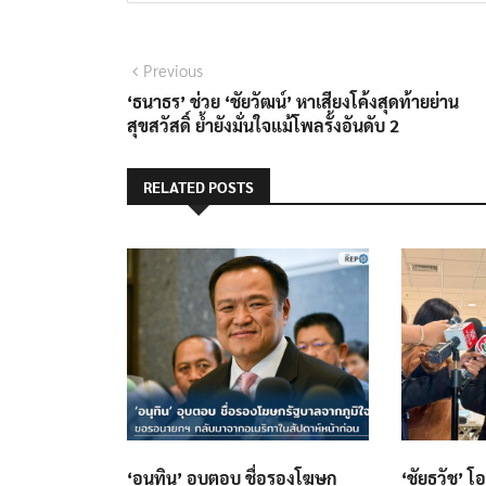
แนะแนว
Previous
Previous
post:
‘ธนาธร’ ช่วย ‘ชัยวัฒน์’ หาเสียงโค้งสุดท้ายย่าน
เรื่อง
สุขสวัสดิ์ ย้ำยังมั่นใจแม้โพลรั้งอันดับ 2
RELATED POSTS
‘อนุทิน’ อุบตอบ ชื่อรองโฆษก
‘ชัยธวัช’ โ