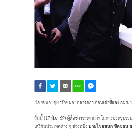
‘ไชยชนก’ คุย ‘รักชนก’ กลางสภา ก่อนเข้าชี้แจง กมธ. ปม
วันนี้ (17 มิ.ย. 69) ผู้สื่อข่าวรายงานว่า ในการประ
เสรีกับประเทศต่าง ๆ ช่วงหนึ่ง
นายไชยชนก ชิดชอบ สส.