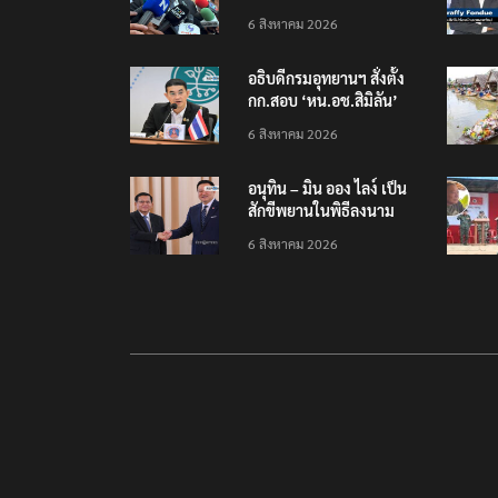
แรงงาน ฉบับใหม่ ขยาย
6 สิงหาคม 2026
กรอบความร่วมมือ 5 ปี
อธิบดีกรมอุทยานฯ​ สั่งตั้ง
กก.สอบ ‘หน.อช.สิมิลัน’
ปมอนุญาต ‘อ.วีระ’ พัก
6 สิงหาคม 2026
แรมฝ่าฝืนประกาศฯ
อนุทิน – มิน ออง ไลง์ เป็น
สักขีพยานในพิธีลงนาม
MOU เสริมสร้างความร่วม
6 สิงหาคม 2026
มือแรงงาน-คุณภาพน้ำ-
อวกาศ