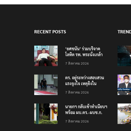
RECENT POSTS
TREN
‘ยศชนัน’ ร่วมบริจาค
โลหิต รพ. พระนั่งเกล้า
ช่วยเหยื่อเหตุ รร.
7 สิงหาคม 2026
เทพศิรินทร์ นนทบุรี
ตร. อยู่ระหว่างสอบสวน
แรงจูงใจ เหตุยิงใน
โรงเรียนเทพศิรินทร์
7 สิงหาคม 2026
นนทบุรี พบเด็กก่อเหตุ
เครียดเรื่องเรียน
นายกฯ กลับเข้าทำเนียบฯ
พร้อม ผบ.ตร.-ผบช.ก.
คาดถกปราบปรามอาวุธ
7 สิงหาคม 2026
ปืนเถื่อน