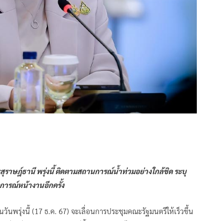
ุราษฎ์ธานี พรุ่งนี้ ติดตามสถานการณ์น้ำท่วมอย่างใกล้ชิด ระบุ
ารณ์หน้างานอีกครั้ง
นวันพรุ่งนี้ (17 ธ.ค. 67) จะเลื่อนการประชุมคณะรัฐมนตรีให้เร็วขึ้น