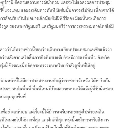
สุราษฎร์ธานี ติดตามสถานการณ์น้ำท่วม และจะไม่แถลงผลการประชุม
แจงแทน และจะเดินทางทันที มิเช่นนั้นอาจจะไม่ทัน เนื่องจากได้
รต้อนรับเป็นไปอย่างเล็กน้อยไม่มีพิธีรีตอง มิฉะนั้นจะเกิดการ
วีรกูล รองนายกรัฐมนตรี และรัฐมนตรีว่าการกระทรวงมหาดไทยได้มี
ล่าวว่าได้ทราบข่าวนี้ระหว่างเดินทางเยือนประเทศมาเลเซียแล้วว่า
าหลังจากเสร็จสิ้นภารกิจที่มาเลเซียก็จะมีการลงพื้นที่ 2 จังหวัด
่งนี้ ซึ่งขณะนี้ปลัดกระทรวงมหาดไทยกำลังดูพื้นที่ให้อยู่
่อนหน้านี้ได้มีการประสานงานกับผู้ว่าราชการจังหวัด ได้หารือกัน
กประชาชนในพื้นที่ พื้นที่ไหนที่รับผลกระทบจะได้แจ้งผู้ที่รับผิดชอบ
คลุมทุกพื้นที่
ี่อย่างแน่นอน แต่เรื่องนี้ได้มีการเตรียมรถยกสูงไปช่วยเหลือ
ที่ไหนจะไปได้มากที่สุด และใกล้ที่สุด พรุ่งนี้จะมีการหารือถึงการ
้ง น้ำมัน และเครื่องอุปโภคบริโภคในพื้นที่ยังเพียงพอ เพราะเพราะ