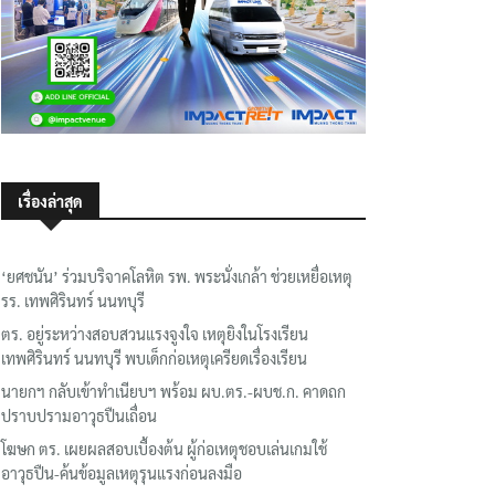
เรื่องล่าสุด
‘ยศชนัน’ ร่วมบริจาคโลหิต รพ. พระนั่งเกล้า ช่วยเหยื่อเหตุ
รร. เทพศิรินทร์ นนทบุรี
ตร. อยู่ระหว่างสอบสวนแรงจูงใจ เหตุยิงในโรงเรียน
เทพศิรินทร์ นนทบุรี พบเด็กก่อเหตุเครียดเรื่องเรียน
นายกฯ กลับเข้าทำเนียบฯ พร้อม ผบ.ตร.-ผบช.ก. คาดถก
ปราบปรามอาวุธปืนเถื่อน
โฆษก ตร. เผยผลสอบเบื้องต้น ผู้ก่อเหตุชอบเล่นเกมใช้
อาวุธปืน-ค้นข้อมูลเหตุรุนแรงก่อนลงมือ