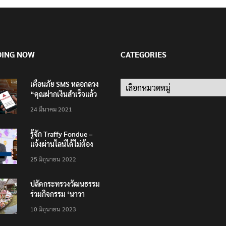
DING NOW
CATEGORIES
เตือนภัย SMS หลอกลวง
Categories
“คุณฝากเงินสำเร็จแล้ว
200,000 บาท”
24 มีนาคม 2021
รู้จัก Traffy Fondue –
แจ้งผ่านไลน์ได้ไม่ต้อง
โหลดแอพใหม่ – แจ้งได้
25 มิถุนายน 2022
ทั่วไทย ไม่ใช่แค่ในกรุง
ปลัดกระทรวงวัฒนธรรม
ร่วมกิจกรรม ‘นาวา
ภิกขาจาร’ แต่งชุดไทย
10 มิถุนายน 2023
ตักบาตรทางน้ำ