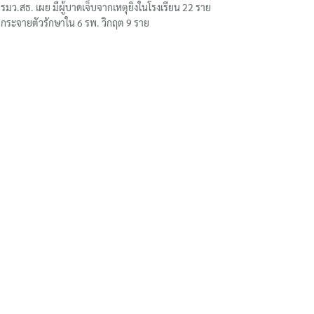
รมว.สธ. เผย มีผู้บาดเจ็บจากเหตุยิงในโรงเรียน 22 ราย
กระจายตัวรักษาใน 6 รพ. วิกฤต 9 ราย