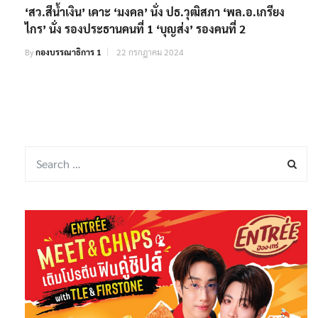
‘สว.สีน้ำเงิน’ เคาะ ‘มงคล’ นั่ง ปธ.วุฒิสภา ‘พล.อ.เกรียง
ไกร’ นั่ง รองประธานคนที่ 1 ‘บุญส่ง’ รองคนที่ 2
By
กองบรรณาธิการ 1
22 กรกฎาคม 2024