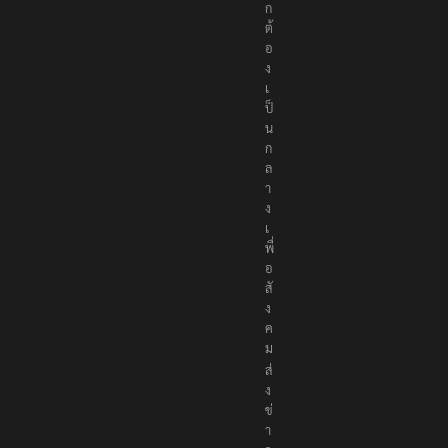
ก
ต้
อ
ง
เ
ป็
น
ก
ล
า
ง
เ
พื่
อ
สั
ง
ค
ม
ส่
ง
ข่
า