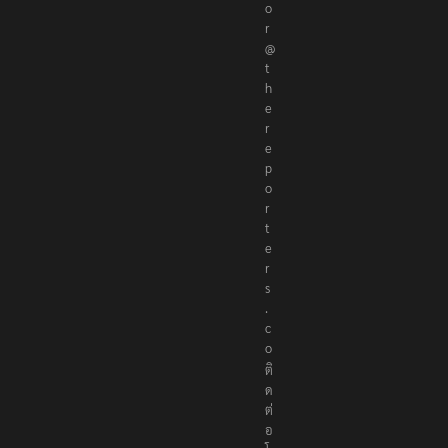
o
r
@
t
h
e
r
e
p
o
r
t
e
r
s
.
c
o
ติ
ด
ต่
อ