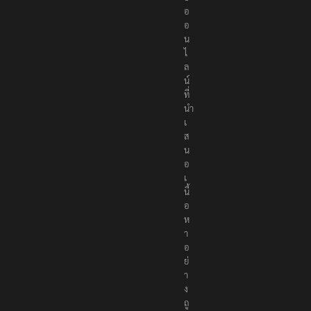
อ
อ
น
ไ
ล
น์
ที่
นำ
เ
ส
น
อ
เ
นื้
อ
ห
า
อ
ย่
า
ง
ถู