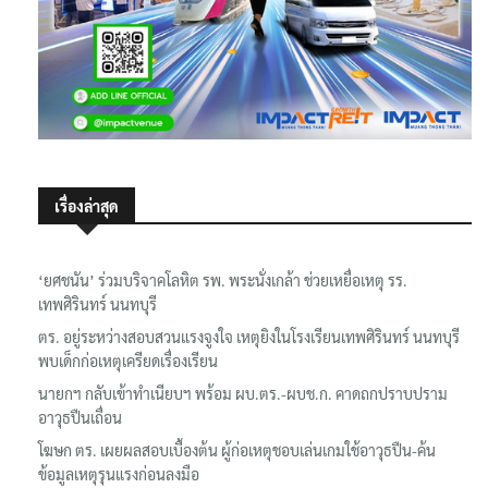
เรื่องล่าสุด
‘ยศชนัน’ ร่วมบริจาคโลหิต รพ. พระนั่งเกล้า ช่วยเหยื่อเหตุ รร.
เทพศิรินทร์ นนทบุรี
ตร. อยู่ระหว่างสอบสวนแรงจูงใจ เหตุยิงในโรงเรียนเทพศิรินทร์ นนทบุรี
พบเด็กก่อเหตุเครียดเรื่องเรียน
นายกฯ กลับเข้าทำเนียบฯ พร้อม ผบ.ตร.-ผบช.ก. คาดถกปราบปราม
อาวุธปืนเถื่อน
โฆษก ตร. เผยผลสอบเบื้องต้น ผู้ก่อเหตุชอบเล่นเกมใช้อาวุธปืน-ค้น
ข้อมูลเหตุรุนแรงก่อนลงมือ