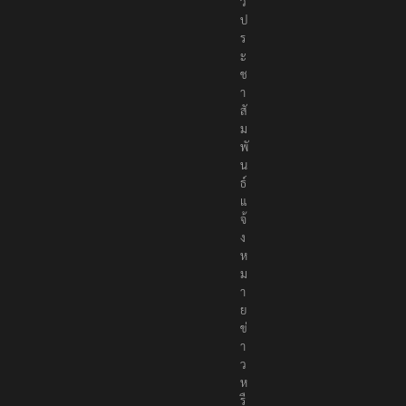
ว
ป
ร
ะ
ช
า
สั
ม
พั
น
ธ์
แ
จ้
ง
ห
ม
า
ย
ข่
า
ว
ห
รื