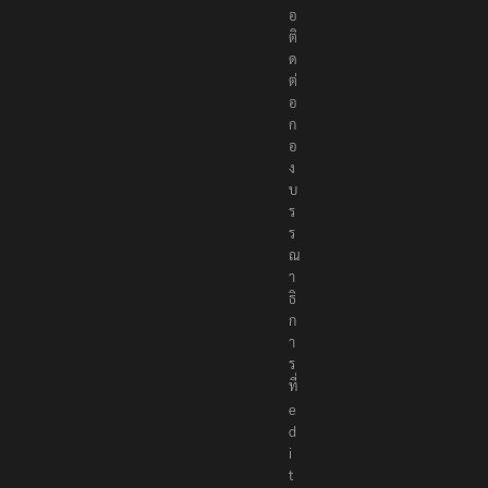
อ
ติ
ด
ต่
อ
ก
อ
ง
บ
ร
ร
ณ
า
ธิ
ก
า
ร
ที่
e
d
i
t