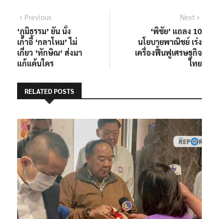
แนะแนว
Previous
Next
Previous
Next
post:
post:
‘ภูมิธรรม’ ยัน นั่ง
‘พิชัย’ แถลง 10
เรื่อง
เก้าอี้ ‘กลาโหม’ ไม่
นโยบายพาณิชย์ เร่ง
เกี่ยว ’ทักษิณ‘ ส่งมา
เครื่องฟื้นฟูเศรษฐกิจ
แก้แค้นใคร
ไทย
RELATED POSTS