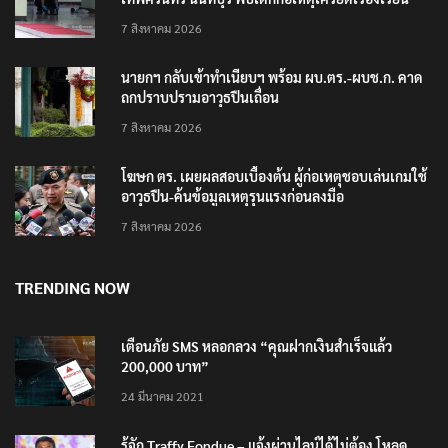
7 สิงหาคม 2026
นายกฯ กลับเข้าทำเนียบฯ พร้อม ผบ.ตร.-ผบช.ก. คาด
ถกปราบปรามอาวุธปืนเถื่อน
7 สิงหาคม 2026
โฆษก ตร. เผยผลสอบเบื้องต้น ผู้ก่อเหตุชอบเล่นเกมใช้
อาวุธปืน-ค้นข้อมูลเหตุรุนแรงก่อนลงมือ
7 สิงหาคม 2026
TRENDING NOW
เตือนภัย SMS หลอกลวง “คุณฝากเงินสำเร็จแล้ว
200,000 บาท”
24 มีนาคม 2021
รู้จัก Traffy Fondue – แจ้งผ่านไลน์ได้ไม่ต้อง โหลด