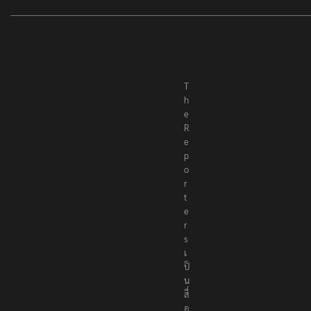
T
h
e
R
e
p
o
r
t
e
r
s
เ
ป็
น
สื่
อ