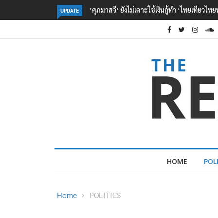
าะใช้เงินกู้ทำ ‘ไทยเที่ยวไทยพลัส‘
‘รักชนก‘ ย้ำ ปชน. จุดยืนเดิมตามคำสัญญาใน
UPDATE
หาเสียงเลือกตั้ง
HOME
POL
Home
POLITICS