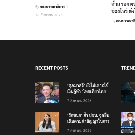
ด้าน รอง ผ
By
กองบรรณาธิการ
ช่องโหว่ ส่ง
26 กันยายน 2025
By
กองบรรณาธ
RECENT POSTS
TREN
’ศุภมาสจี‘ ยังไม่เคาะใช้
เงินกู้ทำ ‘ไทยเที่ยวไทย
พลัส‘
7 สิงหาคม 2026
‘รักชนก‘ ย้ำ ปชน. จุดยืน
เดิมตามคำสัญญาในการ
หาเสียงเลือกตั้ง
7 สิงหาคม 2026