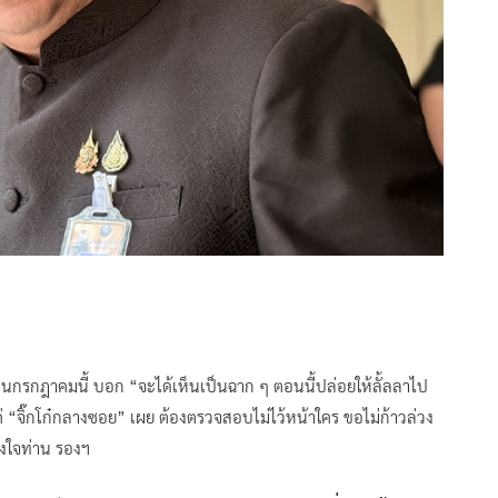
ดือนกรกฎาคมนี้ บอก “จะได้เห็นเป็นฉาก ๆ ตอนนี้ปล่อยให้ลั้ลลาไป
แค่ “จิ๊กโก๋กลางซอย” เผย ต้องตรวจสอบไม่ไว้หน้าใคร ขอไม่ก้าวล่วง
รงใจท่าน รองฯ