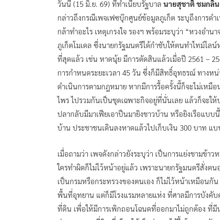
วันนี้ (15 มิ.ย. 69) ที่ทำเนียบรัฐบาล
นายสุชาติ ชมกลิ่
กล่าวถึงกรณีเพจเฟซบุ๊กศูนย์ข้อมูลภูเก็ต ระบุถึงการดำเน
กล้าทำอะไร เหตุเกรงใจ รองฯ พร้อมระบุว่า “หวงอำนาจ
ภูเก็ตโมเดล ซึ่งนายกรัฐมนตรีได้กำชับให้ตนทำไทม์ไลน์
ที่สุดแล้ว เช่น หาดนุ้ย มีการตัดสินแล้วเมื่อปี 2561 – 
การกำหนดระยะเวลา 45 วัน ซึ่งก็มีสิทธิ์อุทธรณ์ ทางหน
ดำเนินการตามกฎหมาย หากมีการรื้อครั้งนี้ก็จะไม่เหมือ
ไพร ไปรวมกันเป็นชุดเฉพาะกิจอยู่ที่นั่นเลย แล้วก็จ
ปลากลับมีมาเฟียเอาปืนมายิงชาวบ้าน หรือยิงเรือแบบนี้
บ้าน ประชาชนเดินลงหาดแล้วไปเก็บเงิน 300 บาท แบบนี้
เมื่อถามว่า เพจดังกล่าวยังระบุว่า เป็นการแย่งชามข้า
ใครทำผิดก็ไม่ไว้หน้าอยู่แล้ว เพราะนายกรัฐมนตรีสั่งตนอย
เป็นกรมหรือกระทรวงของตนเอง ก็ไม่ไว้หน้าเหมือนกัน พร้
พื้นที่อุทยาน แต่ก็มีโรงแรมหลายแห่ง ที่ศาลมีการบังคั
ที่ดิน เพื่อให้มีการเพิกถอนโฉนดที่ออกมาไม่ถูกต้อง ท