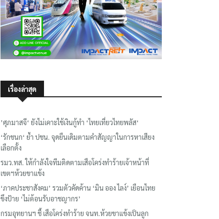
เรื่องล่าสุด
’ศุภมาสจี‘ ยังไม่เคาะใช้เงินกู้ทำ ‘ไทยเที่ยวไทยพลัส‘
‘รักชนก‘ ย้ำ ปชน. จุดยืนเดิมตามคำสัญญาในการหาเสียง
เลือกตั้ง
รมว.ทส. ให้กำลังใจทีมติดตามเสือโคร่งทำร้ายเจ้าหน้าที่
เขตฯห้วยขาแข้ง
‘ภาคประชาสังคม’ รวมตัวคัดค้าน ‘มิน ออง ไลง์’ เยือนไทย
ขึงป้าย ‘ไม่ต้อนรับอาชญากร’
กรมอุทยานฯ ชี้ เสือโคร่งทำร้าย จนท.ห้วยขาแข้งเป็นลูก