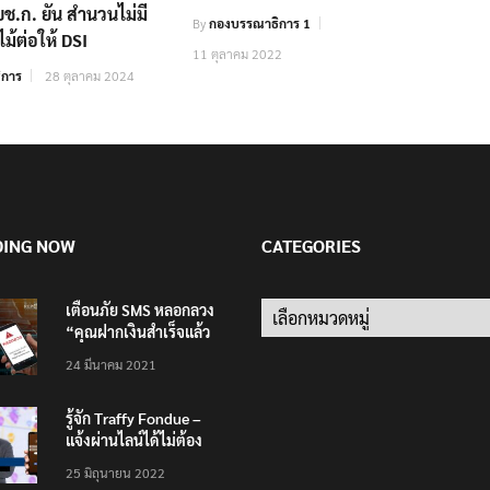
บช.ก. ยัน สำนวนไม่มี
By
กองบรรณาธิการ 1
ไม้ต่อให้ DSI
11 ตุลาคม 2022
ิการ
28 ตุลาคม 2024
DING NOW
CATEGORIES
เตือนภัย SMS หลอกลวง
Categories
“คุณฝากเงินสำเร็จแล้ว
200,000 บาท”
24 มีนาคม 2021
รู้จัก Traffy Fondue –
แจ้งผ่านไลน์ได้ไม่ต้อง
โหลดแอพใหม่ – แจ้งได้
25 มิถุนายน 2022
ทั่วไทย ไม่ใช่แค่ในกรุง