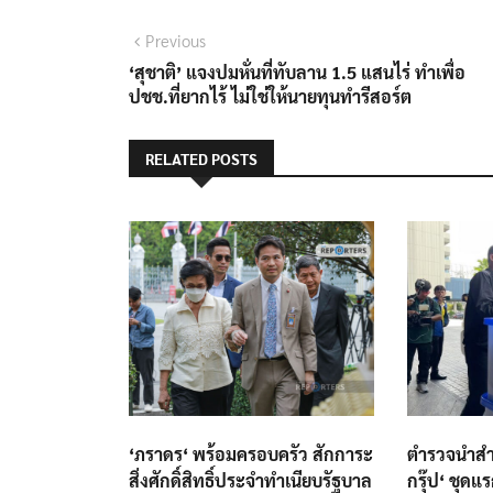
แนะแนว
Previous
Previous
post:
‘สุชาติ’ แจงปมหั่นที่ทับลาน 1.5 แสนไร่ ทำเพื่อ
เรื่อง
ปชช.ที่ยากไร้ ไม่ใช่ให้นายทุนทำรีสอร์ต
RELATED POSTS
‘ภราดร‘ พร้อมครอบครัว สักการะ
ตำรวจนำสำ
สิ่งศักดิ์สิทธิ์ประจำทำเนียบรัฐบาล
กรุ๊ป‘ ชุดแ