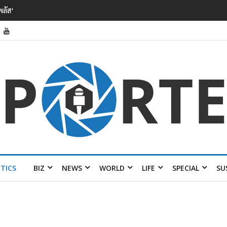
การ
ITICS
BIZ
NEWS
WORLD
LIFE
SPECIAL
SU