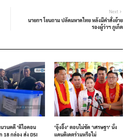
Next
Next
post:
นายกฯ โยนถาม ปลัดมหาดไทย หลังมีคำสั่งย้าย
รองผู้ว่าฯ ภูเก็ต
นวนคดี ’ดิไอคอน
‘อุ๊งอิ๊ง’ ตอบไม่ชัด ‘เศรษฐา’ นั่ง
รก 18 กล่อง ส่ง DSI
แคนดิเดตร่วมหรือไม่