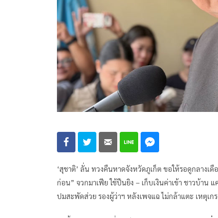
‘สุชาติ’ ลั่น ทวงคืนหาดจังหวัดภูเก็ต ขอให้รอดูกลางเ
ก่อน” จวกมาเฟีย ใช้ปืนยิง – เก็บเงินค่าเข้า ชาวบ้าน 
ปมสะพัดส่วย รองผู้ว่าฯ หลังเพจแฉ ไม่กล้าแตะ เหตุเก