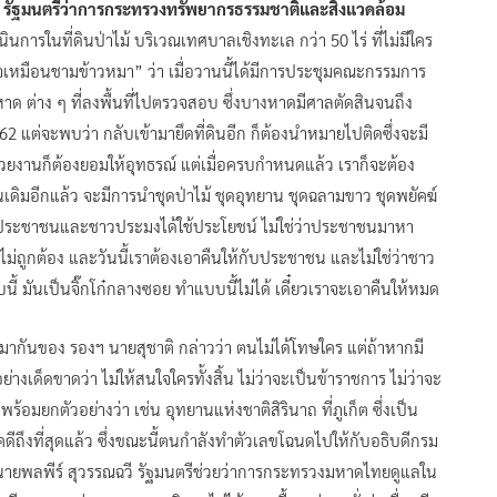
น รัฐมนตรีว่าการกระทรวงทรัพยากรธรรมชาติและสิ่งแวดล้อม
ินการในที่ดินป่าไม้ บริเวณเทศบาลเชิงทะเล กว่า 50 ไร่ ที่ไม่มีใคร
เหมือนชามข้าวหมา” ว่า เมื่อวานนี้ได้มีการประชุมคณะกรรมการ
หาด ต่าง ๆ ที่ลงพื้นที่ไปตรวจสอบ ซึ่งบางหาดมีศาลตัดสินจนถึง
2562 แต่จะพบว่า กลับเข้ามายึดที่ดินอีก ก็ต้องนำหมายไปติดซึ่งจะมี
่วยงานก็ต้องยอมให้อุทธรณ์ แต่เมื่อครบกำหนดแล้ว เราก็จะต้อง
นเดิมอีกแล้ว จะมีการนำชุดป่าไม้ ชุดอุทยาน ชุดฉลามขาว ชุดพยัคฆ์
ะให้ประชาชนและชาวประมงได้ใช้ประโยชน์ ไม่ใช่ว่าประชาชนมาหา
ไม่ถูกต้อง และวันนี้เราต้องเอาคืนให้กับประชาชน และไม่ใช่ว่าชาว
 มันเป็นจิ๊กโก๋กลางซอย ทำแบบนี้ไม่ได้ เดี๋ยวเราจะเอาคืนให้หมด
วหมากันของ รองฯ นายสุชาติ กล่าวว่า ตนไม่ได้โทษใคร แต่ถ้าหากมี
่างเด็ดขาดว่า ไม่ให้สนใจใครทั้งสิ้น ไม่ว่าจะเป็นข้าราชการ ไม่ว่าจะ
อมยกตัวอย่างว่า เช่น อุทยานแห่งชาติสิรินาถ ที่ภูเก็ต ซึ่งเป็น
บคดีถึงที่สุดแล้ว ซึ่งขณะนี้ตนกำลังทำตัวเลขโฉนดไปให้กับอธิบดีกรม
ี่มีนายพลพีร์ สุวรรณฉวี รัฐมนตรีช่วยว่าการกระทรวงมหาดไทยดูแลใน