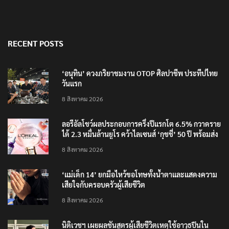
RECENT POSTS
‘อนุทิน’ ควงภริยาชมงาน OTOP ศิลปาชีพ ประทีปไทย
วันแรก
8 สิงหาคม 2026
ลอรีอัลโชว์ผลประกอบการครึ่งปีแรกโต 6.5% กวาดราย
ได้ 2.3 หมื่นล้านยูโร คว้าไลเซนส์ ‘กุชชี่’ 50 ปี พร้อมส่ง
4 แบรนด์ใหม่บุกตลาดไทย
8 สิงหาคม 2026
‘แม่เด็ก 14’ ยกมือไหว้ขอโทษทั้งน้ำตาและแสดงความ
เสียใจกับครอบครัวผู้เสียชีวิต
8 สิงหาคม 2026
นิติเวชฯ เผยผลชันสูตรผู้เสียชีวิตเหตุใช้อาวุธปืนใน