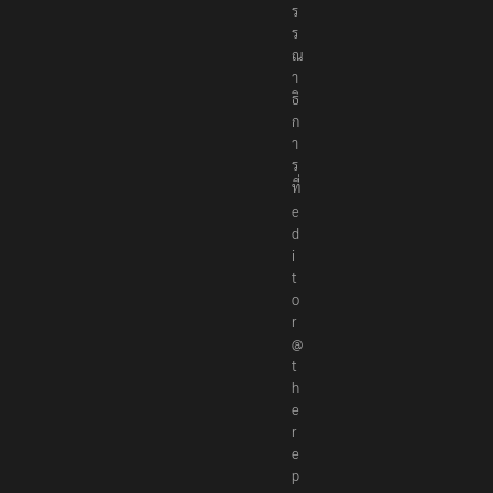
ร
ร
ณ
า
ธิ
ก
า
ร
ที่
e
d
i
t
o
r
@
t
h
e
r
e
p