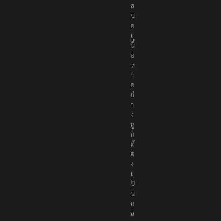
ส
น
อ
เ
นื้
อ
ห
า
อ
ย่
า
ง
ถู
ก
ต้
อ
ง
เ
ป็
น
ก
ล