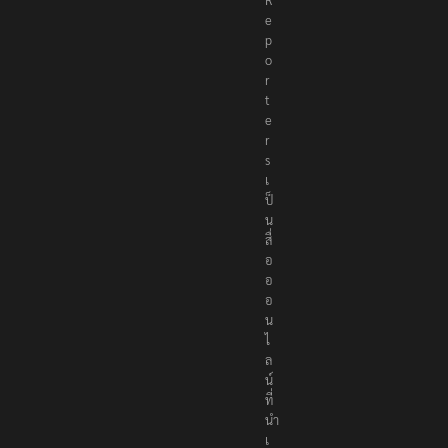
e
p
o
r
t
e
r
s
เ
ป็
น
สื่
อ
อ
อ
น
ไ
ล
น์
ที่
นำ
เ