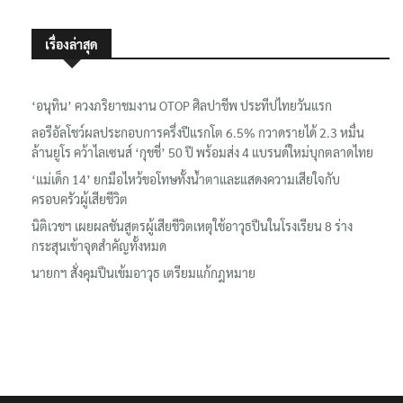
เรื่องล่าสุด
‘อนุทิน’ ควงภริยาชมงาน OTOP ศิลปาชีพ ประทีปไทยวันแรก
ลอรีอัลโชว์ผลประกอบการครึ่งปีแรกโต 6.5% กวาดรายได้ 2.3 หมื่น
ล้านยูโร คว้าไลเซนส์ ‘กุชชี่’ 50 ปี พร้อมส่ง 4 แบรนด์ใหม่บุกตลาดไทย
‘แม่เด็ก 14’ ยกมือไหว้ขอโทษทั้งน้ำตาและแสดงความเสียใจกับ
ครอบครัวผู้เสียชีวิต
นิติเวชฯ เผยผลชันสูตรผู้เสียชีวิตเหตุใช้อาวุธปืนในโรงเรียน 8 ร่าง
กระสุนเข้าจุดสำคัญทั้งหมด
นายกฯ สั่งคุมปืนเข้มอาวุธ เตรียมแก้กฎหมาย