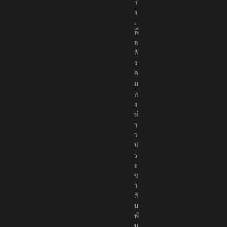
า
ง
เ
พื่
อ
สั
ง
ค
ม
ส่
ง
ข่
า
ว
ป
ร
ะ
ช
า
สั
ม
พั
น