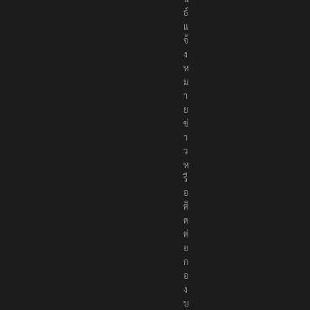
ธ์
แ
จ้
ง
ห
ม
า
ย
ข่
า
ว
ห
รื
อ
ติ
ด
ต่
อ
ก
อ
ง
บ