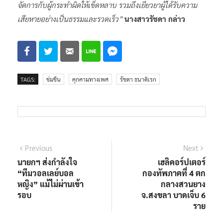
จัดการกับผู้กระทำผิดให้เข็ดหลาบ รวมถึงเยียวยาผู้ได้รับความ
เสียหายอย่างเป็นธรรมและรวดเร็ว”
นางสาวรัชดา กล่าว
TAGS:
ข่มขืน
คุกคามทางเพศ
รัชดา ธนาดิเรก
แนะแนว
Previous
Next
Previous
Next
post:
post:
นายกฯ ส่งกำลังใจ
เฮลิคอร์ปเตอร์
เรื่อง
“ทีมวอลเลย์บอล
กองทัพภาคที่ 4 ตก
หญิง” แม้ไม่ผ่านเข้า
กลางสวนยาง
รอบ
จ.สงขลา บาดเจ็บ 6
ราย