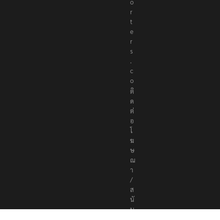
o
r
t
e
r
s
.
c
o
ติ
ด
ต่
อ
โ
ฆ
ษ
ณ
า
/
ส
นั
บ
ส