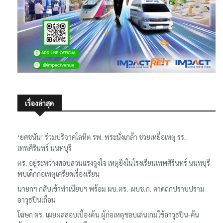
เรื่องล่าสุด
‘ยศชนัน’ ร่วมบริจาคโลหิต รพ. พระนั่งเกล้า ช่วยเหยื่อเหตุ รร.
เทพศิรินทร์ นนทบุรี
ตร. อยู่ระหว่างสอบสวนแรงจูงใจ เหตุยิงในโรงเรียนเทพศิรินทร์ นนทบุรี
พบเด็กก่อเหตุเครียดเรื่องเรียน
นายกฯ กลับเข้าทำเนียบฯ พร้อม ผบ.ตร.-ผบช.ก. คาดถกปราบปราม
อาวุธปืนเถื่อน
โฆษก ตร. เผยผลสอบเบื้องต้น ผู้ก่อเหตุชอบเล่นเกมใช้อาวุธปืน-ค้น