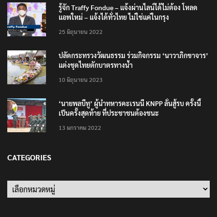
รู้จัก Traffy Fondue – แจ้งผ่านไลน์ได้ไม่ต้อง โหลด
แอพใหม่ – แจ้งได้ทั่วไทย ไม่ใช่แค่ในกรุง
25 มิถุนายน 2022
ปลัดกระทรวงวัฒนธรรม ร่วมกิจกรรม ‘นาวาภิกขาจาร’
แต่งชุดไทยตักบาตรทางน้ำ
10 มิถุนายน 2023
‘นายพลบีทู’ ผู้นำทหารคะเรนนี KNPP ลั่นสู้รบ ครั้งนี้
เป็นครั้งสุดท้าย ที่ประชาชนต้องชนะ
13 มกราคม 2022
CATEGORIES
Categories