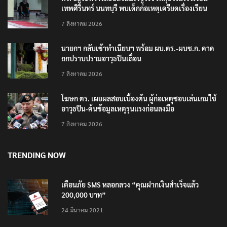
เทพศิรินทร์ นนทบุรี พบเด็กก่อเหตุเครียดเรื่องเรียน
7 สิงหาคม 2026
นายกฯ กลับเข้าทำเนียบฯ พร้อม ผบ.ตร.-ผบช.ก. คาด
ถกปราบปรามอาวุธปืนเถื่อน
7 สิงหาคม 2026
โฆษก ตร. เผยผลสอบเบื้องต้น ผู้ก่อเหตุชอบเล่นเกมใช้
อาวุธปืน-ค้นข้อมูลเหตุรุนแรงก่อนลงมือ
7 สิงหาคม 2026
TRENDING NOW
เตือนภัย SMS หลอกลวง “คุณฝากเงินสำเร็จแล้ว
200,000 บาท”
24 มีนาคม 2021