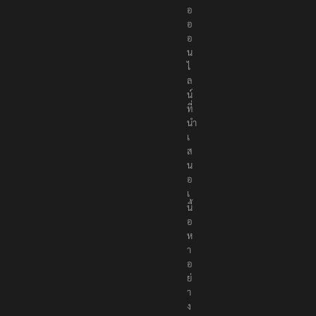
อ
อ
อ
น
ไ
ล
น์
ที่
นำ
เ
ส
น
อ
เ
นื้
อ
ห
า
อ
ย่
า
ง