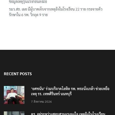
ข้อมูลเหตุรุนแรงก่อนลงมือ
รมว.สธ. เผย มีผู้บาดเจ็บจากเหตุยิงในโรงเรียน 22 ราย กระจายตัว
รักษาใน 6 รพ. วิกฤต 9 ราย
RECENT POSTS
‘ยศชนัน’ ร่วมบริจาคโลหิต รพ. พระนั่งเกล้า ช่วยเหยื่อ
เหตุ รร. เทพศิรินทร์ นนทบุรี
7 สิงหาคม 2026
ตร. อยู่ระหว่างสอบสวนแรงจูงใจ เหตุยิงในโรงเรียน