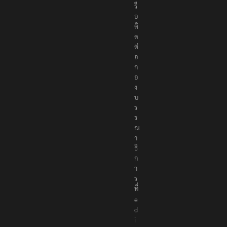
รื
อ
ติ
ด
ต่
อ
ก
อ
ง
บ
ร
ร
ณ
า
ธิ
ก
า
ร
ที่
e
d
i