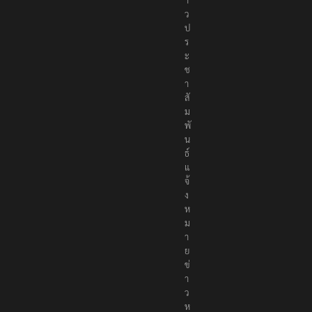
ว
ป
ร
ะ
ช
า
สั
ม
พั
น
ธ์
แ
จ้
ง
ห
ม
า
ย
ข่
า
ว
ห