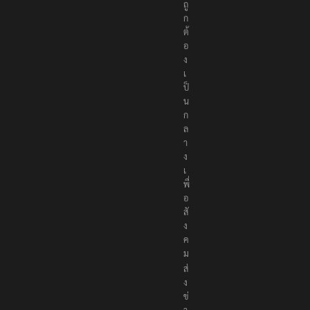
ถู
ก
ต้
อ
ง
เ
ป็
น
ก
ล
า
ง
เ
พื่
อ
สั
ง
ค
ม
ส่
ง
ข่
า