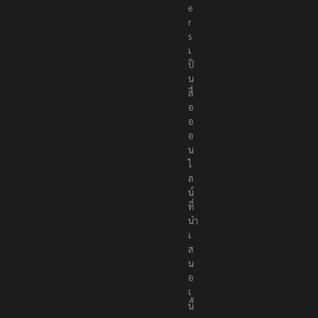
e
r
s
เ
ป็
น
สื่
อ
อ
อ
น
ไ
ล
น์
ที่
นำ
เ
ส
น
อ
เ
นื้