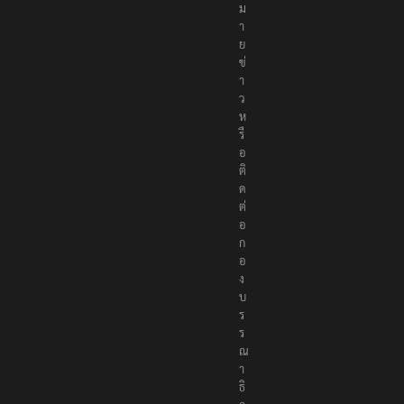
ม
า
ย
ข่
า
ว
ห
รื
อ
ติ
ด
ต่
อ
ก
อ
ง
บ
ร
ร
ณ
า
ธิ