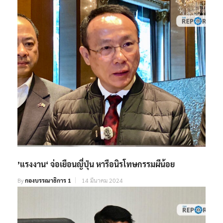
’แรงงาน‘ จ่อเยือนญี่ปุ่น หารือนิรโทษกรรมผีน้อย
By
กองบรรณาธิการ 1
14 มีนาคม 2024