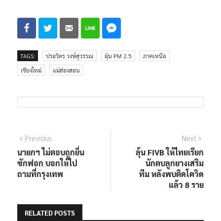
TAGS:
ประวิตร วงษ์สุวรรณ
ฝุ่น PM 2.5
ภาคเหนือ
เชียงใหม่
แม่ฮ่องสอน
แนะแนว
Previous
Next
Previous
Next
post:
post:
นายกฯ ไม่ตอบถูกยื่น
ลุ้น FIVB ให้ไทยเรียก
เรื่อง
ซักฟอก บอกให้ไป
นักตบลูกยางเสริม
ถามที่กรุงเทพ
ทีม หลังพบติดโควิด
แล้ว 8 ราย
RELATED POSTS