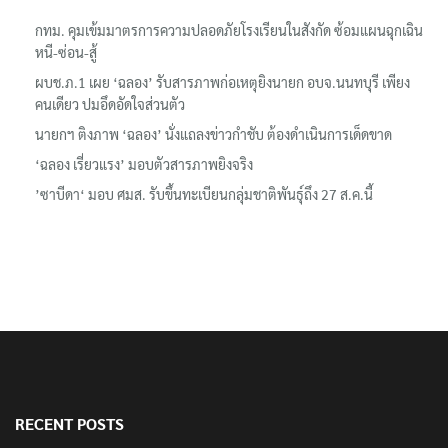
กทม. คุมเข้มมาตรการความปลอดภัยโรงเรียนในสังกัด ซ้อมแผนฉุกเฉิน
หนี-ซ่อน-สู้
ผบช.ภ.1 เผย ‘ฉลอง’ รับสารภาพก่อเหตุยิงนายก อบจ.นนทบุรี เพียง
คนเดียว ปมอึดอัดใจส่วนตัว
นายกฯ ติงภาพ ‘ฉลอง’ นั่งแถลงข่าวกำชับ ต้องดำเนินการเด็ดขาด
‘ฉลอง เรี่ยวแรง’ มอบตัวสารภาพยิงจริง
’ซาบีดา‘ มอบ ศมส. รับขึ้นทะเบียนกลุ่มชาติพันธุ์ถึง 27 ส.ค.นี้
RECENT POSTS