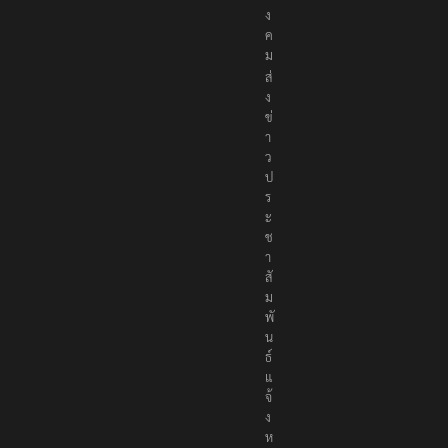
ง
ค
ม
ส่
ง
ข่
า
ว
ป
ร
ะ
ช
า
สั
ม
พั
น
ธ์
แ
จ้
ง
ห