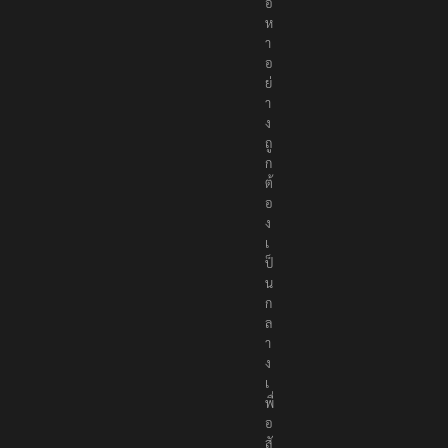
อ
ห
า
อ
ย่
า
ง
ถู
ก
ต้
อ
ง
เ
ป็
น
ก
ล
า
ง
เ
พื่
อ
สั