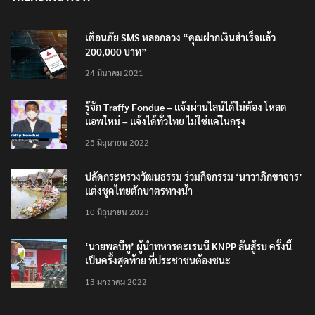
เตือนภัย SMS หลอกลวง “คุณฝากเงินสำเร็จแล้ว
200,000 บาท”
24 มีนาคม 2021
รู้จัก Traffy Fondue – แจ้งผ่านไลน์ได้ไม่ต้อง โหลด
แอพใหม่ – แจ้งได้ทั่วไทย ไม่ใช่แค่ในกรุง
25 มิถุนายน 2022
ปลัดกระทรวงวัฒนธรรม ร่วมกิจกรรม ‘นาวาภิกขาจาร’
แต่งชุดไทยตักบาตรทางน้ำ
10 มิถุนายน 2023
‘นายพลบีทู’ ผู้นำทหารคะเรนนี KNPP ลั่นสู้รบ ครั้งนี้
เป็นครั้งสุดท้าย ที่ประชาชนต้องชนะ
13 มกราคม 2022