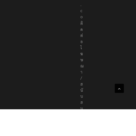
.
c
o
ติ
ด
ต่
อ
โ
ฆ
ษ
ณ
า
/
ส
นั
บ
ส
นุ
น
a
d
v