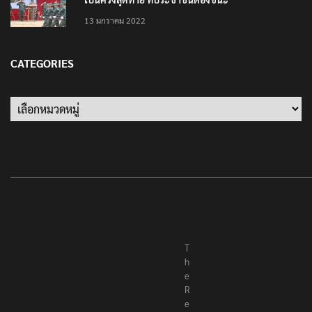
13 มกราคม 2022
CATEGORIES
Categories
T
h
e
R
e