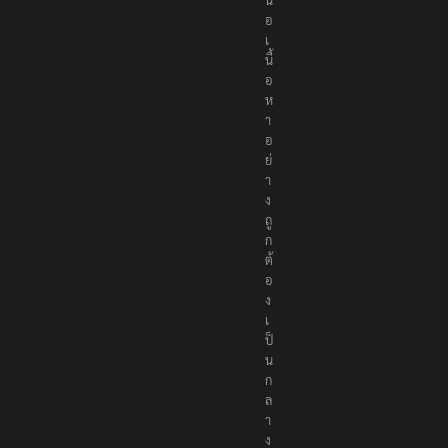
อ
เ
นื้
อ
ห
า
อ
ย่
า
ง
ถู
ก
ต้
อ
ง
เ
ป็
น
ก
ล
า
ง