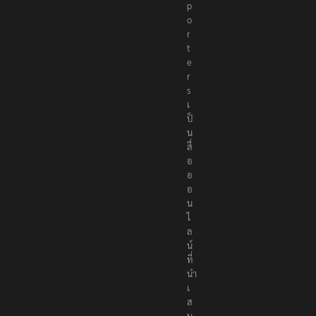
p
o
r
t
e
r
s
เ
ป็
น
สื่
อ
อ
อ
น
ไ
ล
น์
ที่
นำ
เ
ส
น