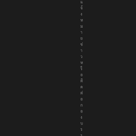
แ
จ้
ง
ห
ม
า
ย
ข่
า
ว
ห
รื
อ
ติ
ด
ต่
อ
ก
อ
ง
บ
ร
ร