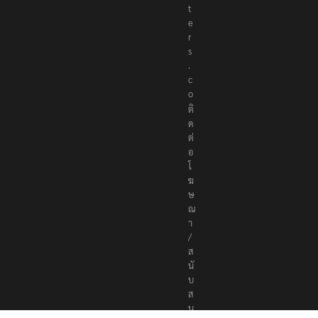
t
e
r
s
.
c
o
ติ
ด
ต่
อ
โ
ฆ
ษ
ณ
า
/
ส
นั
บ
ส
นุ