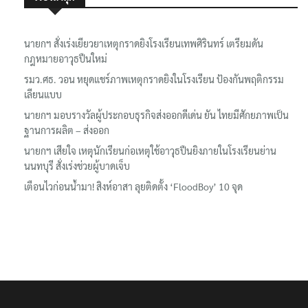
นายกฯ สั่งเร่งเยียวยาเหตุกราดยิงโรงเรียนเทพศิรินทร์ เตรียมดัน
กฎหมายอาวุธปืนใหม่
รมว.ศธ. วอน หยุดแชร์ภาพเหตุกราดยิงในโรงเรียน ป้องกันพฤติกรรม
เลียนแบบ
นายกฯ มอบรางวัลผู้ประกอบธุรกิจส่งออกดีเด่น ยัน ไทยมีศักยภาพเป็น
ฐานการผลิต – ส่งออก
นายกฯ เสียใจ เหตุนักเรียนก่อเหตุใช้อาวุธปืนยิงภายในโรงเรียนย่าน
นนทบุรี สั่งเร่งช่วยผู้บาดเจ็บ
เตือนไวก่อนน้ำมา! สิงห์อาสา ลุยติดตั้ง ‘FloodBoy’ 10 จุด