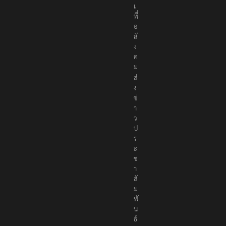
เ
พื่
อ
สั
ง
ค
ม
ส่
ง
ข่
า
ว
ป
ร
ะ
ช
า
สั
ม
พั
น
ธ์