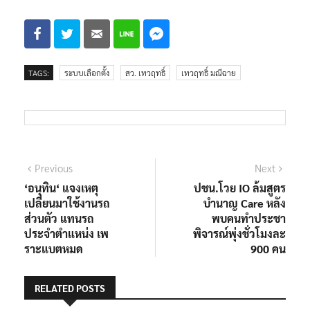
TAGS:
ระบบเลือกตั้ง
สว. เทวฤทธิ์
เทวฤทธิ์ มณีฉาย
แนะแนว
Previous
Next
Previous
Next
post:
post:
‘อนุทิน‘ แจงเหตุ
ปชน.โวย IO ล้มสูตร
เรื่อง
เปลี่ยนมาใช้งานรถ
บำนาญ Care หลัง
ส่วนตัว แทนรถ
พบคนทำประชา
ประจำตำแหน่ง เพ
พิจารณ์พุ่งชั่วโมงละ
ราะแบตหมด
900 คน
RELATED POSTS