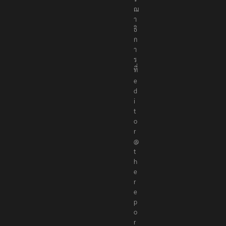
ณ
า
ธิ
ก
า
ร
ที่
e
d
i
t
o
r
@
t
h
e
r
e
p
o
r