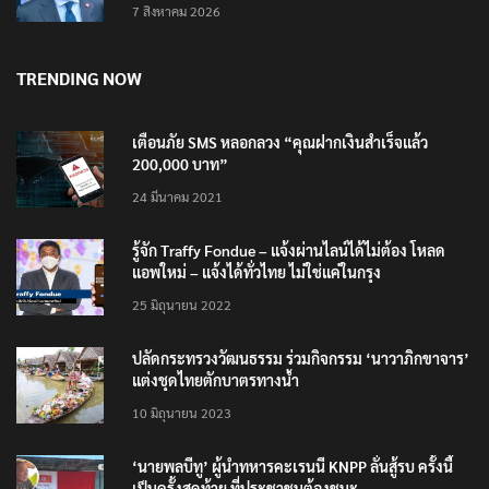
7 สิงหาคม 2026
TRENDING NOW
เตือนภัย SMS หลอกลวง “คุณฝากเงินสำเร็จแล้ว
200,000 บาท”
24 มีนาคม 2021
รู้จัก Traffy Fondue – แจ้งผ่านไลน์ได้ไม่ต้อง โหลด
แอพใหม่ – แจ้งได้ทั่วไทย ไม่ใช่แค่ในกรุง
25 มิถุนายน 2022
ปลัดกระทรวงวัฒนธรรม ร่วมกิจกรรม ‘นาวาภิกขาจาร’
แต่งชุดไทยตักบาตรทางน้ำ
10 มิถุนายน 2023
‘นายพลบีทู’ ผู้นำทหารคะเรนนี KNPP ลั่นสู้รบ ครั้งนี้
เป็นครั้งสุดท้าย ที่ประชาชนต้องชนะ