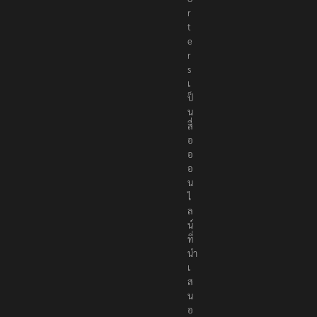
r
t
e
r
s
เ
ป็
น
สื่
อ
อ
อ
น
ไ
ล
น์
ที่
นำ
เ
ส
น
อ