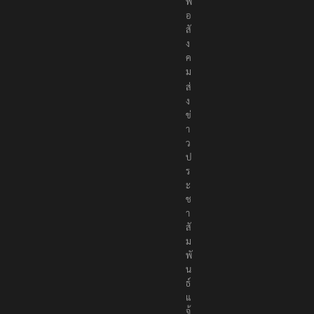
พื่
อ
สั
ง
ค
ม
ส่
ง
ข่
า
ว
ป
ร
ะ
ช
า
สั
ม
พั
น
ธ์
แ
จ้