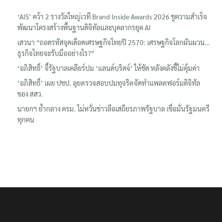
‘AIS’ คว้า 2 รางวัลใหญ่เวที Brand Inside Awards 2026 ชูความสำเร็จ
พัฒนาโครงสร้างพื้นฐานดิจิทัลและบุคลากรยุค AI
เสวนา “ถอดรหัสจุดเดือดเศรษฐกิจไทยปี 2570: เศรษฐกิจโลกผันผวน…
ธุรกิจไทยจะรับมืออย่างไร?”
‘อภิสิทธิ์’ จี้รัฐบาลเคลียร์ปม ‘แลนด์บริดจ์’ ให้ชัด หลังคลังชี้ไม่คุ้มค่า
‘อภิสิทธิ์’ เผย ปชป. ลุยตรวจสอบปมทุจริตจัดทำแพลตฟอร์มดิจิทัล
ของ สสว.
นายกฯ ย้ำกลาง ครม. ไม่หวั่นข่าวลือเสถียรภาพรัฐบาล เชื่อมั่นรัฐมนตรี
ทุกคน