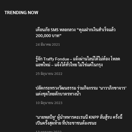
TRENDING NOW
เตือนภัย SMS หลอกลวง “คุณฝากเงินสำเร็จแล้ว
200,000 บาท”
24 มีนาคม 2021
รู้จัก Traffy Fondue – แจ้งผ่านไลน์ได้ไม่ต้อง โหลด
แอพใหม่ – แจ้งได้ทั่วไทย ไม่ใช่แค่ในกรุง
25 มิถุนายน 2022
ปลัดกระทรวงวัฒนธรรม ร่วมกิจกรรม ‘นาวาภิกขาจาร’
แต่งชุดไทยตักบาตรทางน้ำ
10 มิถุนายน 2023
‘นายพลบีทู’ ผู้นำทหารคะเรนนี KNPP ลั่นสู้รบ ครั้งนี้
เป็นครั้งสุดท้าย ที่ประชาชนต้องชนะ
13 มกราคม 2022