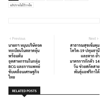
อภิปรายไม่ไว้วางใจ
Previous
Next
นายกฯ หนุนบริษัทจด
สาธารณสุขเข้มคุม
ทะเบียนในตลาดหุ้น
โควิด-19 ปทุมธานี
พร้อมดัน
และตาก ย้ำ
อุตสาหกรรมในกลุ่ม
มาตรการกักตัว 14
BCG และการแพทย์
วัน ช่วยสกัดสาย
ขับเคลื่อนเศรษฐกิจ
พันธุ์แอฟริกาใต้
ไทย
RELATED POSTS