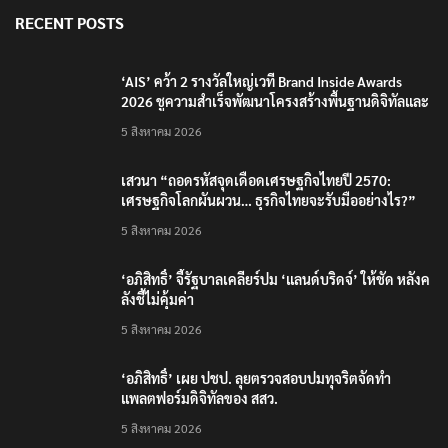
RECENT POSTS
‘AIS’ คว้า 2 รางวัลใหญ่เวที Brand Inside Awards
2026 ชูความสำเร็จพัฒนาโครงสร้างพื้นฐานดิจิทัลและ
บุคลากรยุค AI
5 สิงหาคม 2026
เสวนา “ถอดรหัสจุดเดือดเศรษฐกิจไทยปี 2570:
เศรษฐกิจโลกผันผวน… ธุรกิจไทยจะรับมืออย่างไร?”
5 สิงหาคม 2026
‘อภิสิทธิ์’ จี้รัฐบาลเคลียร์ปม ‘แลนด์บริดจ์’ ให้ชัด หลังค
ลังชี้ไม่คุ้มค่า
5 สิงหาคม 2026
‘อภิสิทธิ์’ เผย ปชป. ลุยตรวจสอบปมทุจริตจัดทำ
แพลตฟอร์มดิจิทัลของ สสว.
5 สิงหาคม 2026