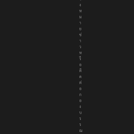
ง
ห
ม
า
ย
ข่
า
ว
ห
รื
อ
ติ
ด
ต่
อ
ก
อ
ง
บ
ร
ร
ณ