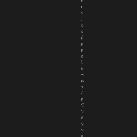
e
r
s
.
c
o
ติ
ด
ต่
อ
โ
ฆ
ษ
ณ
า
/
ส
นั
บ
ส
นุ
น
a