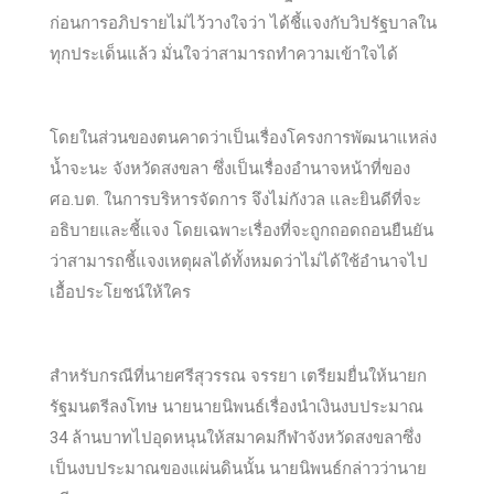
ก่อนการอภิปรายไม่ไว้วางใจว่า ได้ชี้แจงกับวิปรัฐบาลใน
ทุกประเด็นแล้ว มั่นใจว่าสามารถทำความเข้าใจได้
โดยในส่วนของตนคาดว่าเป็นเรื่องโครงการพัฒนาแหล่ง
น้ำจะนะ จังหวัดสงขลา ซึ่งเป็นเรื่องอำนาจหน้าที่ของ
ศอ.บต. ในการบริหารจัดการ จึงไม่กังวล และยินดีที่จะ
อธิบายและชี้แจง โดยเฉพาะเรื่องที่จะถูกถอดถอนยืนยัน
ว่าสามารถชี้แจงเหตุผลได้ทั้งหมดว่าไม่ได้ใช้อำนาจไป
เอื้อประโยชน์ให้ใคร
สำหรับกรณีที่นายศรีสุวรรณ จรรยา เตรียมยื่นให้นายก
รัฐมนตรีลงโทษ นายนายนิพนธ์เรื่องนำเงินงบประมาณ
34 ล้านบาทไปอุดหนุนให้สมาคมกีฬาจังหวัดสงขลาซึ่ง
เป็นงบประมาณของแผ่นดินนั้น นายนิพนธ์กล่าวว่านาย