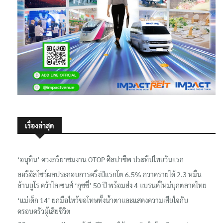
เรื่องล่าสุด
‘อนุทิน’ ควงภริยาชมงาน OTOP ศิลปาชีพ ประทีปไทยวันแรก
ลอรีอัลโชว์ผลประกอบการครึ่งปีแรกโต 6.5% กวาดรายได้ 2.3 หมื่น
ล้านยูโร คว้าไลเซนส์ ‘กุชชี่’ 50 ปี พร้อมส่ง 4 แบรนด์ใหม่บุกตลาดไทย
‘แม่เด็ก 14’ ยกมือไหว้ขอโทษทั้งน้ำตาและแสดงความเสียใจกับ
ครอบครัวผู้เสียชีวิต