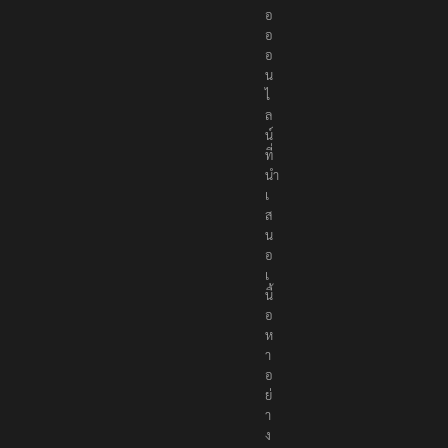
อ
อ
อ
น
ไ
ล
น์
ที่
นำ
เ
ส
น
อ
เ
นื้
อ
ห
า
อ
ย่
า
ง