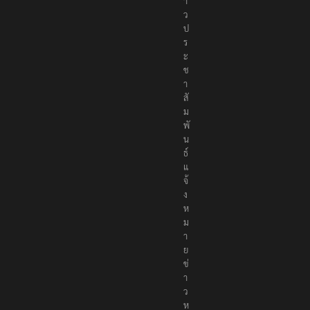
า
ว
ป
ร
ะ
ช
า
สั
ม
พั
น
ธ์
แ
จ้
ง
ห
ม
า
ย
ข่
า
ว
ห