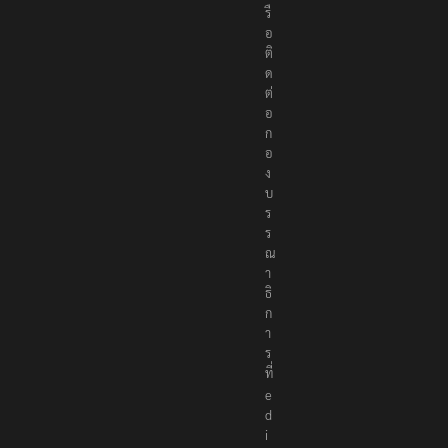
รื
อ
ติ
ด
ต่
อ
ก
อ
ง
บ
ร
ร
ณ
า
ธิ
ก
า
ร
ที่
e
d
i