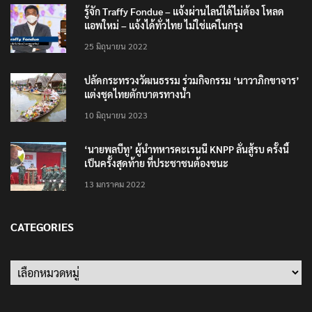
รู้จัก Traffy Fondue – แจ้งผ่านไลน์ได้ไม่ต้อง โหลด
แอพใหม่ – แจ้งได้ทั่วไทย ไม่ใช่แค่ในกรุง
25 มิถุนายน 2022
ปลัดกระทรวงวัฒนธรรม ร่วมกิจกรรม ‘นาวาภิกขาจาร’
แต่งชุดไทยตักบาตรทางน้ำ
10 มิถุนายน 2023
‘นายพลบีทู’ ผู้นำทหารคะเรนนี KNPP ลั่นสู้รบ ครั้งนี้
เป็นครั้งสุดท้าย ที่ประชาชนต้องชนะ
13 มกราคม 2022
CATEGORIES
Categories