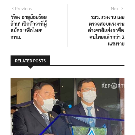
แนะแนว
Previous
Next
Previous
Next
post:
post:
‘ก้อง อายุน้อยร้อย
รมว.แรงงาน เผย
เรื่อง
ล้าน’ เปิดตัวว่าที่ผู้
ตรวจสอบแรงงาน
สมัคร ‘เพื่อไทย’
ต่างชาติแย่งอาชีพ
กทม.
คนไทยแล้วกว่า 2
แสนราย
RELATED POSTS