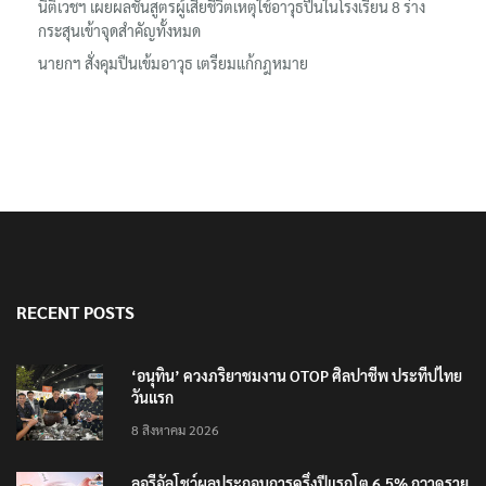
นิติเวชฯ เผยผลชันสูตรผู้เสียชีวิตเหตุใช้อาวุธปืนในโรงเรียน 8 ร่าง
กระสุนเข้าจุดสำคัญทั้งหมด
นายกฯ สั่งคุมปืนเข้มอาวุธ เตรียมแก้กฎหมาย
RECENT POSTS
‘อนุทิน’ ควงภริยาชมงาน OTOP ศิลปาชีพ ประทีปไทย
วันแรก
8 สิงหาคม 2026
ลอรีอัลโชว์ผลประกอบการครึ่งปีแรกโต 6.5% กวาดราย