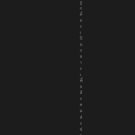
ถู
ก
ต้
อ
ง
เ
ป็
น
ก
ล
า
ง
เ
พื่
อ
สั
ง
ค
ม
ส่
ง
ข่