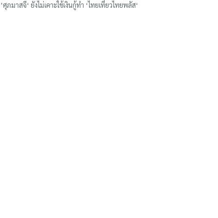
’ศุภมาสจี‘ ยังไม่เคาะใช้เงินกู้ทำ ‘ไทยเที่ยวไทยพลัส‘