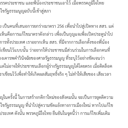
บพรรคประชาชน และพี่น้องประชาชนเอาไว้ เมื่อพรรคภูมิใจไทย
ไขรัฐธรรมนูญฉบับนี้เข้าสู่สภา
ทย เป็นคนที่เสนอการยกร่างมาตรา 256 เพื่อนำไปสู่เปิดทาง สสร. แต่
เห็นคือการแก้ไขมาตราดังกล่าว เพื่อเป็นกุญแจเพื่อเปิดประตูนำไป
การทั้งประเทศ เราอยากเห็น สสร. ที่มีจากการเลือกตั้งของพี่น้อง
ขียนไว้แบบนั้น ว่าอยากให้ประชาชนมีส่วนร่วมในการเลือกคนที่
เคารพคำวินิจฉัยของศาลรัฐธรรมนูญ ที่ระบุไว้อย่างชัดเจนว่า
แต่ไม่อาจให้ประชาชนเลือกผู้ร่างรัฐธรรมนูญได้โดยตรง เมื่อติดล็อค
าเขียนไว้เพื่อทำให้เกิดผลสัมฤทธิ์จริง ๆ ไม่ทำให้เสียของ เสียเวลา
ูญในครั้งนี้ ในการสร้างกติกาใหม่ของสังคมนั้น จะเป็นการยุตติความ
ก้ไขรัฐธรรมนูญ ที่นำไปสู่ความขัดแย้งทางการเมืองใหม่ หากไปแก้ไข
ะเทศ ดังนั้น พรรคภูมิใจไทย ยืนยันในจุดนี้ว่า การแก้ไขเพิ่มเติม