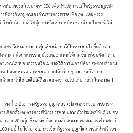
เห็นตรงกันว่าจะแก้ไขมาตรา 256 เพื่อนำไปสู่การแก้ไขรัฐธรรมนูญทั้ง
ิธีการที่ต่างกันอยู่ ตนเองอ่านร่างของพรรคเพื่อไทย และพรรค
จริงหรือไม่ จะนำไปสู่ความขัดแย้งรอบใหม่ของสังคมไทยหรือไม่
ก สสร. โดยมองว่าอาจสุ่มเสี่ยงต่อการให้ใครบางคนไปยื่นตีความ
ด นี่คือสิ่งที่พรรคภูมิใจไทยไม่อยากให้เกิดขึ้น พร้อมตั้งคำถาม
ะมีตัวแทนโดยชอบธรรมหรือไม่ และวิธีการในการได้มา จะตอบคำถาม
นหมวด 1 และหมวด 2 เพียงแต่บอกให้กว้าง ๆ ว่าการแก้ไขการ
ดินแดงไม่ได้ แต่ไม่ได้ล็อก แสดงว่า จะไปแก้บางส่วนในหมวด 1
า ร่างนี้ ไม่มีสภาร่างรัฐธรรมนูญ (สสร.) มีแต่คณะกรรมการยกร่าง
รเลือกตั้งโดยตรงของพี่น้องประชาชนจากทั่วประเทศให้ได้ 70 คน
ลือกจาก 20 กลุ่ม ซึ่งน่าจะเกิดความสับสนมากพอสมควร ส่วนสภาที่
00 คนนี้ ไม่มีอำนาจในการเขียนรัฐธรรมนูญ มีแค่การให้คำปรึกษา