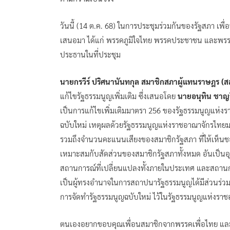
วันนี้ (14 ต.ค. 68) ในการประชุมร่วมกันของรัฐสภา เพื่
เสนอมา ได้แก่ พรรคภูมิใจไทย พรรคประชาชน และพรร
ประธานในที่ประชุม
นายกรวีร์ ปริศนานันทกุล สมาชิกสภาผู้แทนราษฎร (สส
แก้ไขรัฐธรรมนูญเพิ่มเติม ซึ่งเสนอโดย
นายอนุทิน ชาญว
เป็นการแก้ไขเพิ่มเติมมาตรา 256 ของรัฐธรรมนูญแห่ง
ฉบับใหม่ เหตุผลด้วยรัฐธรรมนูญแห่งราชอาณาจักรไทยมา
รวมถึงจำนวนคะแนนเสียงของสมาชิกรัฐสภา ที่ให้เห็นชอบ
เหมาะสมกับสัดส่วนของสมาชิกรัฐสภาทั้งหมด อันเป็นอุป
สถานการณ์ที่เปลี่ยนแปลงทั้งภายในประเทศ และสถานก
เป็นผู้ทรงอำนาจในการสถาปนารัฐธรรมนูญได้มีส่วนร่วม
การจัดทำรัฐธรรมนูญฉบับใหม่ ไว้ในรัฐธรรมนูญแห่งรา
ตนเองอยากขอบคุณเพื่อนสมาชิกจากพรรคเพื่อไทย และพ