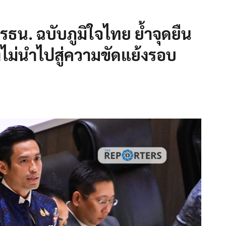
 รธน. ฉบับภูมิใจไทย ย้ำจุดยืน
องไม่นำไปสู่ความขัดแย้งรอบ