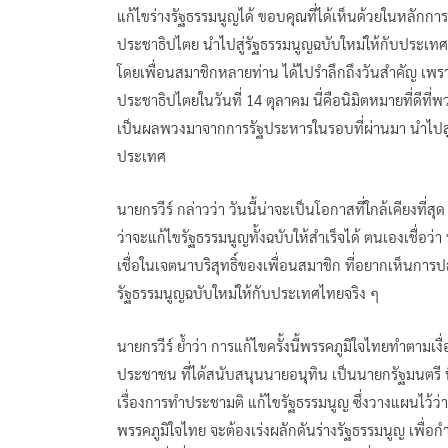
แก้ไขร่างรัฐธรรมนูญได้ ขอบคุณที่ได้เห็นด้วยในหลักก
ประชาธิปไตย นำไปสู่รัฐธรรมนูญฉบับใหม่ให้กับประเทศ วั
โดยเพื่อนสมาชิกหลายท่าน ได้ไปรำลึกถึงวันสำคัญ เพรา
ประชาธิปไตยในวันที่ 14 ตุลาคม นี่คือนิมิตหมายที่ดี
เป็นผลพวงมาจากการรัฐประหารในรอบที่ผ่านมา นำไปสู่ปร
ประเทศ
นายกรวีร์ กล่าวว่า วันนี้น่าจะเป็นโอกาสที่ใกล้เคียงที
ว่าจะแก้ไขรัฐธรรมนูญทั้งฉบับให้สำเร็จได้ ตนเองเชื่อว่
เชื่อในเจตนาบริสุทธิ์ของเพื่อนสมาชิก ที่อยากเห็นก
รัฐธรรมนูญฉบับใหม่ให้กับประเทศไทยจริง ๆ
นายกรวีร์ ย้ำว่า การแก้ไขครั้งนี้พรรคภูมิใจไทยทำตาม
ประชาชน ที่ได้สนับสนุนนายอนุทิน เป็นนายกรัฐมนตรี นี่
เรื่องการทำประชามติ แก้ไขรัฐธรรมนูญ ซึ่งวางแผนไว้ว่าจ
พรรคภูมิใจไทย จะต้องเร่งผลักดันร่างรัฐธรรมนูญ เพื่