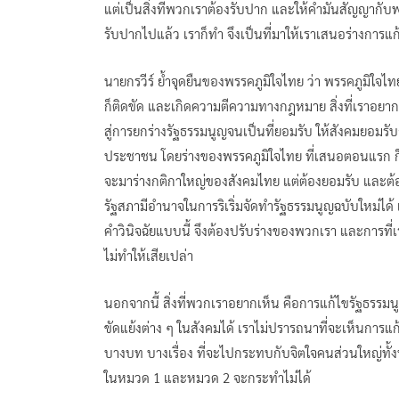
แต่เป็นสิ่งที่พวกเราต้องรับปาก และให้คำมั่นสัญญากั
รับปากไปแล้ว เราก็ทำ จึงเป็นที่มาให้เราเสนอร่างการแก้
นายกรวีร์ ย้ำจุดยืนของพรรคภูมิใจไทย ว่า พรรคภูมิใจไ
ก็ติดขัด และเกิดความตีความทางกฎหมาย สิ่งที่เราอยาก
สู่การยกร่างรัฐธรรมนูญจนเป็นที่ยอมรับ ให้สังคมยอมรับ
ประชาชน โดยร่างของพรรคภูมิใจไทย ที่เสนอตอนแรก ก็เ
จะมาร่างกติกาใหญ่ของสังคมไทย แต่ต้องยอมรับ และต้อง
รัฐสภามีอำนาจในการริเริ่มจัดทำรัฐธรรมนูญฉบับใหม่ได้ 
คำวินิจฉัยแบบนี้ จึงต้องปรับร่างของพวกเรา และการที่เร
ไม่ทำให้เสียเปล่า
นอกจากนี้ สิ่งที่พวกเราอยากเห็น คือการแก้ไขรัฐธรรมน
ขัดแย้งต่าง ๆ ในสังคมได้ เราไม่ปรารถนาที่จะเห็นการแ
บางบท บางเรื่อง ที่จะไปกระทบกับจิตใจคนส่วนใหญ่ทั้งปร
ในหมวด 1 และหมวด 2 จะกระทำไม่ได้