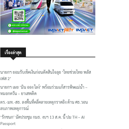
เรื่องล่าสุด
นายกฯ ยอมรับเช็คเงินก่อนตัดสินใจลุย ‘ไทยช่วยไทย พลัส
เฟส 2’
นายกฯ เผย ‘มิน ออง ไลง์’ พร้อมร่วมแก้สารพิษแม่น้ำ –
หมอกควัน – ยาเสพติด
ตร.-มท.-สธ. ลงพื้นที่คลี่คลายเหตุกราดยิง ด้าน ศธ.วอน
ลบภาพเหตุการณ์
‘รักชนก’ นัดประชุม กมธ. งบฯ 13 ส.ค. นี้ ปม TH – AI
Passport