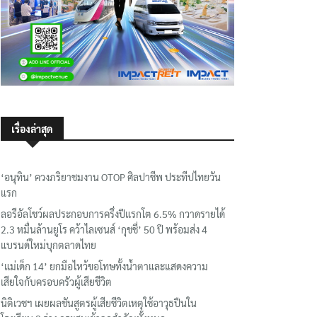
เรื่องล่าสุด
‘อนุทิน’ ควงภริยาชมงาน OTOP ศิลปาชีพ ประทีปไทยวัน
แรก
ลอรีอัลโชว์ผลประกอบการครึ่งปีแรกโต 6.5% กวาดรายได้
2.3 หมื่นล้านยูโร คว้าไลเซนส์ ‘กุชชี่’ 50 ปี พร้อมส่ง 4
แบรนด์ใหม่บุกตลาดไทย
‘แม่เด็ก 14’ ยกมือไหว้ขอโทษทั้งน้ำตาและแสดงความ
เสียใจกับครอบครัวผู้เสียชีวิต
นิติเวชฯ เผยผลชันสูตรผู้เสียชีวิตเหตุใช้อาวุธปืนใน