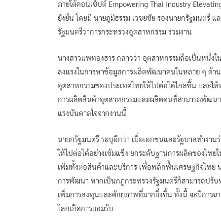
ภายใต้คอนเซ็ปต์ Empowering Thai Industry Elevatin
ยั่งยืน โดยมี นายภูมิธรรม เวชยชัย รองนายกรัฐมนตรี
รัฐมนตรีว่าการกระทรวงอุตสาหกรรม ร่วมงาน
นางสาวแพทองธาร กล่าวว่า อุตสาหกรรมถือเป็นหนึ่งใ
ลงแรงในการหาข้อมูลการผลิตพัฒนาคนในหลาย ๆ ด้าน เพื่
อุตสาหกรรมของประเทศไทยให้ไปต่อได้ไกลขึ้น และให้ทั่
การผลิตสินค้าอุตสาหกรรมและผลิตคนที่สามารถพัฒนาต่อ
แรงบันดาลใจจากงานนี้
นายกรัฐมนตรี ระบุอีกว่า เมื่อเอกชนและรัฐบาลทำงานร
ให้ไปต่อได้อย่างเข้มแข็ง ยกระดับฐานการผลิตของไทยให้
เพิ่มทั้งต่อสินค้าและบริการ เพื่อพลิกฟื้นเศรษฐกิจไ
การพัฒนา หากเป็นกฎกระทรวงรัฐมนตรีก็สามารถปรับหรื
เพิ่มการลงทุนและศักยภาพที่มากยิ่งขึ้น ทั้งนี้ จะมีกา
โลกเกิดการยอมรับ