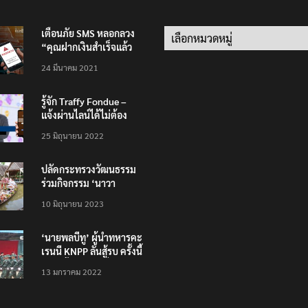
เตือนภัย SMS หลอกลวง
Categories
“คุณฝากเงินสำเร็จแล้ว
200,000 บาท”
24 มีนาคม 2021
รู้จัก Traffy Fondue –
แจ้งผ่านไลน์ได้ไม่ต้อง
โหลดแอพใหม่ – แจ้งได้
25 มิถุนายน 2022
ทั่วไทย ไม่ใช่แค่ในกรุง
ปลัดกระทรวงวัฒนธรรม
ร่วมกิจกรรม ‘นาวา
ภิกขาจาร’ แต่งชุดไทย
10 มิถุนายน 2023
ตักบาตรทางน้ำ
‘นายพลบีทู’ ผู้นำทหารคะ
เรนนี KNPP ลั่นสู้รบ ครั้งนี้
เป็นครั้งสุดท้าย ที่
13 มกราคม 2022
ประชาชนต้องชนะ