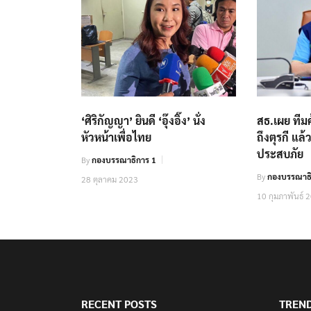
‘ศิริกัญญา’ ยินดี ‘อุ๊งอิ๊ง’ นั่ง
สธ.เผย ทีมค
หัวหน้าเพื่อไทย
ถึงตุรกี แล้ว
ประสบภัย
By
กองบรรณาธิการ 1
By
กองบรรณาธิ
28 ตุลาคม 2023
10 กุมภาพันธ์ 
RECENT POSTS
TREN