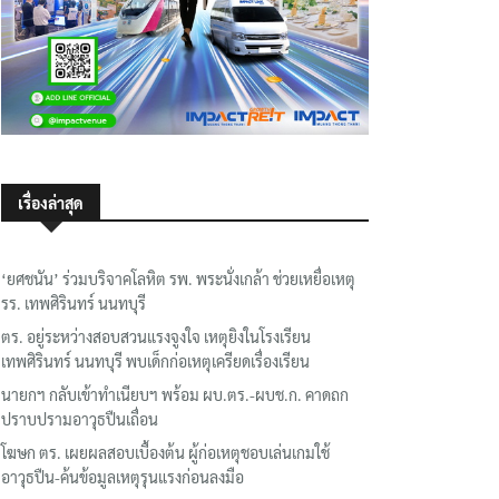
เรื่องล่าสุด
‘ยศชนัน’ ร่วมบริจาคโลหิต รพ. พระนั่งเกล้า ช่วยเหยื่อเหตุ
รร. เทพศิรินทร์ นนทบุรี
ตร. อยู่ระหว่างสอบสวนแรงจูงใจ เหตุยิงในโรงเรียน
เทพศิรินทร์ นนทบุรี พบเด็กก่อเหตุเครียดเรื่องเรียน
นายกฯ กลับเข้าทำเนียบฯ พร้อม ผบ.ตร.-ผบช.ก. คาดถก
ปราบปรามอาวุธปืนเถื่อน
โฆษก ตร. เผยผลสอบเบื้องต้น ผู้ก่อเหตุชอบเล่นเกมใช้
อาวุธปืน-ค้นข้อมูลเหตุรุนแรงก่อนลงมือ