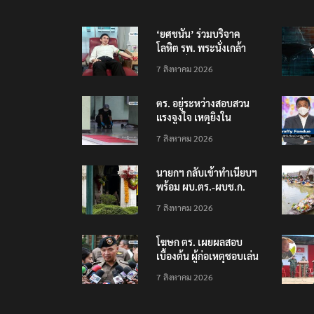
‘ยศชนัน’ ร่วมบริจาค
โลหิต รพ. พระนั่งเกล้า
ช่วยเหยื่อเหตุ รร.
7 สิงหาคม 2026
เทพศิรินทร์ นนทบุรี
ตร. อยู่ระหว่างสอบสวน
แรงจูงใจ เหตุยิงใน
โรงเรียนเทพศิรินทร์
7 สิงหาคม 2026
นนทบุรี พบเด็กก่อเหตุ
เครียดเรื่องเรียน
นายกฯ กลับเข้าทำเนียบฯ
พร้อม ผบ.ตร.-ผบช.ก.
คาดถกปราบปรามอาวุธ
7 สิงหาคม 2026
ปืนเถื่อน
โฆษก ตร. เผยผลสอบ
เบื้องต้น ผู้ก่อเหตุชอบเล่น
เกมใช้อาวุธปืน-ค้นข้อมูล
7 สิงหาคม 2026
เหตุรุนแรงก่อนลงมือ