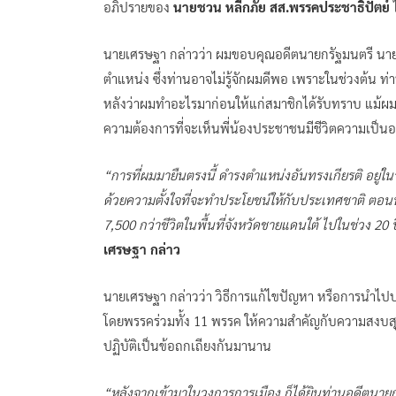
อภิปรายของ
นายชวน หลีกภัย สส.พรรคประชาธิปัตย์
ไ
นายเศรษฐา กล่าวว่า ผมขอบคุณอดีตนายกรัฐมนตรี นายช
ตำแหน่ง ซึ่งท่านอาจไม่รู้จักผมดีพอ เพราะในช่วงต้น ท่
หลังว่าผมทำอะไรมาก่อนให้แก่สมาชิกได้รับทราบ แม้ผมจ
ความต้องการที่จะเห็นพี่น้องประชาชนมีชีวิตความเป็นอยู่ท
“การที่ผมมายืนตรงนี้ ดำรงตำแหน่งอันทรงเกียรติ อยู่ในรั
ด้วยความตั้งใจที่จะทำประโยชน์ให้กับประเทศชาติ ตอนนี้ม
7,500 กว่าชีวิตในพื้นที่จังหวัดชายแดนใต้ ไปในช่วง 20 
เศรษฐา กล่าว
นายเศรษฐา กล่าวว่า วิธีการแก้ไขปัญหา หรือการนำไป
โดยพรรคร่วมทั้ง 11 พรรค ให้ความสำคัญกับความสงบสุขใ
ปฏิบัติเป็นข้อถกเถียงกันมานาน
“หลังจากเข้ามาในวงการการเมือง ก็ได้ยินท่านอดีตนายก