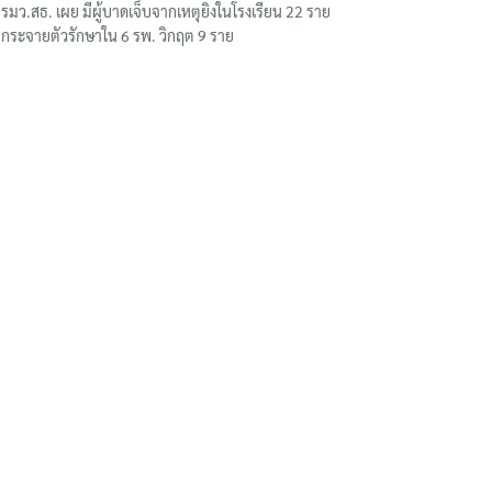
รมว.สธ. เผย มีผู้บาดเจ็บจากเหตุยิงในโรงเรียน 22 ราย
กระจายตัวรักษาใน 6 รพ. วิกฤต 9 ราย