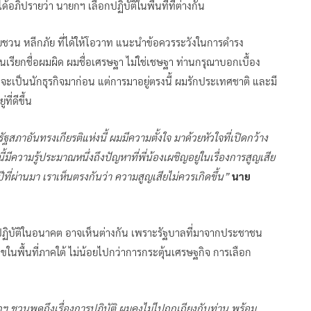
ด้อภิปรายว่า นายกฯ เลือกปฏิบัติในพื้นที่ที่ต่างกัน
วน หลีกภัย ที่ได้ให้โอวาท แนะนำข้อควรระวังในการดำรง
านเรียกชื่อผมผิด ผมชื่อเศรษฐา ไม่ใช่เชษฐา ท่านกรุณาบอกเบื้อง
ะเป็นนักธุรกิจมาก่อน แต่การมาอยู่ตรงนี้ ผมรักประเทศชาติ และมี
ี่ดีขึ้น
ฐสภาอันทรงเกียรติแห่งนี้ ผมมีความตั้งใจ มาด้วยหัวใจที่เปิดกว้าง
ีความรู้ประมาณหนึ่งถึงปัญหาที่พี่น้องเผชิญอยู่ในเรื่องการสูญเสีย
ปีที่ผ่านมา เราเห็นตรงกันว่า ความสูญเสียไม่ควรเกิดขึ้น”
นาย
ปฏิบัติในอนาคต อาจเห็นต่างกัน เพราะรัฐบาลที่มาจากประชาชน
นพื้นที่ภาคใต้ ไม่น้อยไปกว่าการกระตุ้นเศรษฐกิจ การเลือก
ฯ ชวนพูดถึงเรื่องการปฎิบัติ ผมคงไม่ไปถกเถียงกับท่าน พร้อม