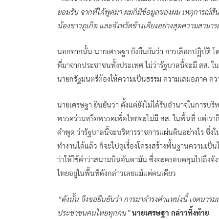
ยอมรับ จากที่ได้พูดมา ผมก็มีข้อมูลของผม เหตุการณ์สึนามิ
น้องชาวภูเก็ต และจังหวัดข้างเคียงอย่างสุดความสามา
นอกจากนั้น นายเศรษฐา ยังยืนยันว่า การเลือกปฏิบัติ โดย
ที่มาจากประชาชนทั้งประเทศ ไม่ว่ารัฐบาลนี้จะมี สส. ใ
นายกรัฐมนตรีต้องให้ความเป็นธรรม ความเสมอภาค คว
นายเศรษฐา ยืนยันว่า ตั้งแต่ยังไม่ได้รับอำนาจในการบริหา
พรรคร่วมหรือพรรคเพื่อไทยจะไม่มี สส. ในพื้นที่ แต่เราก็ใ
คำพูด ว่ารัฐบาลนี้จะบริหารราชการแผ่นดินอย่างไร ซึ่งใ
ทำงานได้แล้ว ก็จะไปดูเรื่องโครงสร้างพื้นฐานความเป็
ว่าให้ใช้คำว่าสนามบินอันดามัน ซึ่งจะครอบคลุมไปถึงจังห
ไทยอยู่ในพื้นที่ดังกล่าวเลยแม้แต่คนเดียว
“ดังนั้น จึงขอยืนยันว่า การมาดำรงตำแหน่งนี้ เจตนารม
ประชาชนคนไทยทุกคน”
นายเศรษฐา กล่าวทิ้งท้าย