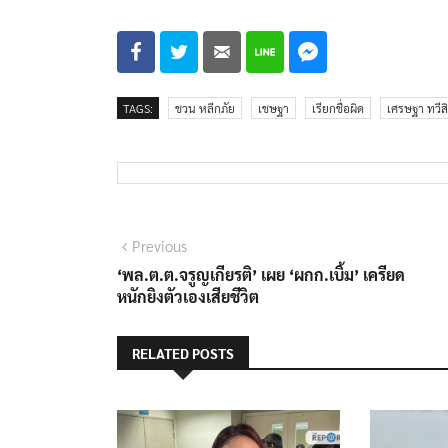
TAGS:
ชวน หลีกภัย
เชษฐา
เรียกชื่อผิด
เศรษฐา ทวีส
แนะแนว
Previous
Previous
post:
‘พล.ต.ต.จรูญเกียรติ’ เผย ‘ผกก.เบิ้ม’ เครียด
เรื่อง
หนักยิงตัวเองเสียชีวิต
RELATED POSTS